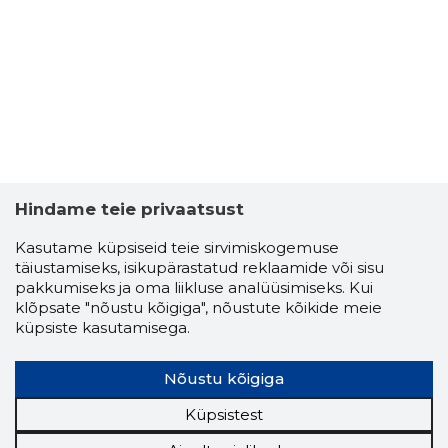
Hindame teie privaatsust
Kasutame küpsiseid teie sirvimiskogemuse
KRISTO P
täiustamiseks, isikupärastatud reklaamide või sisu
Usaldusv
pakkumiseks ja oma liikluse analüüsimiseks. Kui
klõpsate "nõustu kõigiga", nõustute kõikide meie
küpsiste kasutamisega.
Nõustu kõigiga
Küpsistest