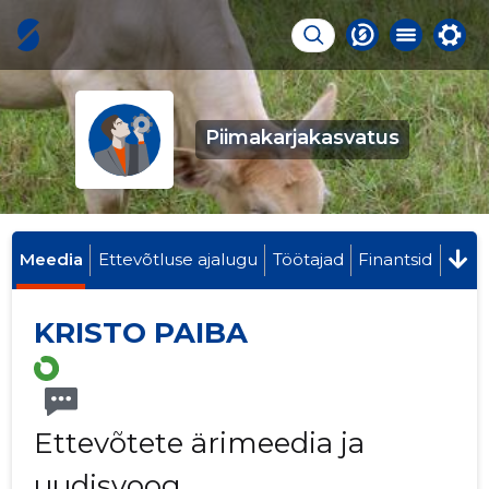
Piimakarjakasvatus
Meedia
Ettevõtluse ajalugu
Töötajad
Finantsid
KRISTO PAIBA
Ettevõtete ärimeedia ja
uudisvoog