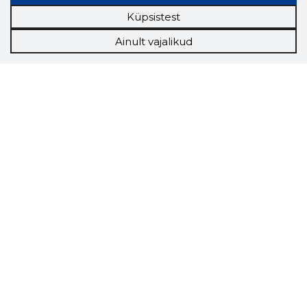
Küpsistest
Ainult vajalikud
Storybook
Chrome laiendus
Storybooki laiendus ütleb Sulle, mis firma
veebilehel Sa parajasti viibid ja kui usaldusväärne
see firma täna on.
LAADI LAIENDUS ALLA