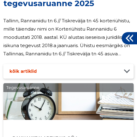
tegevusaruanne 2025
Tallinn, Rannaniidu tn 6 // Tiskrevälja tn 45 korteriühistu,
mille täiendav nimi on Korteriühistu Rannaniidu 6
moodustati 2018. aastal. KÜ alustas iseseisva juriidilise
isikuna tegevust 2018.a jaanuaris. Ühistu eesmärgiks on
Tallinnas, Rannaniidu tn 6 // Tiskrevälja tn 45 asuva
elamu (välja arvatud korterite kui korteriomandi
reaalosade) ja selle juurde kuuluva (teenindamiseks
kõik artiklid
vajaliku) maa ühine majandamine, haldamine ja
hooldamine ning seoses sellega KÜ liikmete ühiste
Tegevusaruanne
huvide esindamine. Aruandeperioodil juhtis ühistu
tegevust 2-liikmeline juhatus. Korteriühistut võib kõikide
tehingute