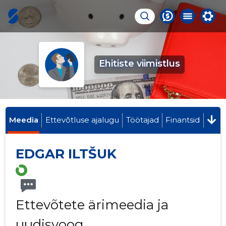
Ehitiste viimistlus
Meedia
Ettevõtluse ajalugu
Töötajad
Finantsid
EDGAR ILTŠUK
Ettevõtete ärimeedia ja
uudisvoog