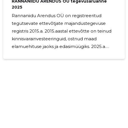
RANNANIIDU ARENDUS OÜ tegevusaruanne
2025
Rannaniidu Arendus OÜ on registreeritud
tegutsevate ettevõtjate majandustegevuse
registris 2015.a. 2015.aastal ettevõtte on teinud
kinnisvarainvesteeringuid, ostnud maad
elamuehituse jaoks ja edasimüügiks. 2025.a.
Rannaniidu Arendus OÜ müügitulu oli 0 eurot.
Palgalisi töötajaid ettevõttel ei olnud.
7