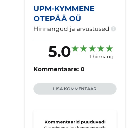
UPM-KYMMENE
OTEPÄÄ OÜ
Hinnangud ja arvustused
?
5.0
1 hinnang
Kommentaare:
0
LISA KOMMENTAAR
Kommentaarid puuduvad!
Ole esimene, kes kommenteerib