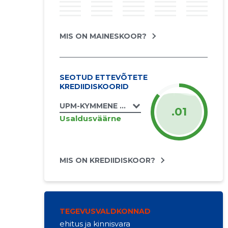
MIS ON MAINESKOOR?
SEOTUD ETTEVÕTETE
KREDIIDISKOORID
UPM-KYMMENE OTEPÄÄ OÜ
.01
Usaldusväärne
MIS ON KREDIIDISKOOR?
TEGEVUSVALDKONNAD
ehitus ja kinnisvara