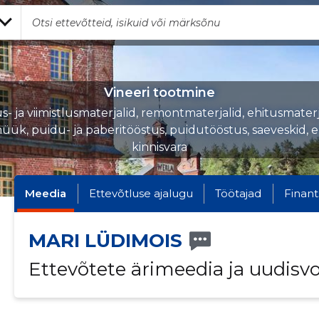
Vineeri tootmine
s- ja viimistlusmaterjalid, remontmaterjalid, ehitusmater
üük, puidu- ja paberitööstus, puidutööstus, saeveskid, eh
kinnisvara
Meedia
Ettevõtluse ajalugu
Töötajad
Finant
MARI LÜDIMOIS
Ettevõtete ärimeedia ja uudisv