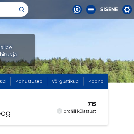
SISENE
jalide
itus ja
sid
Kohustused
Võrgustikud
Koond
715
oog
?
profiili külastust