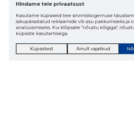
Hindame teie privaatsust
Kasutame küpsiseid teie sirvimiskogemuse täiustami
isikupärastatud reklaamide või sisu pakkumiseks ja o
analüüsimiseks. Kui klõpsate "nõustu kõigiga", nõust
küpsiste kasutamisega.
Küpsistest
Ainult vajalikud
Nõ