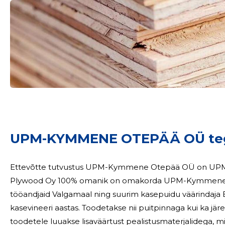
UPM-KYMMENE OTEPÄÄ OÜ teg
Ettevõtte tutvustus UPM-Kymmene Otepää OÜ on UPM Plywood Oy 100% tütarettevõte. UPM
Plywood Oy 100% omanik on omakorda UPM-Kymmene kontsern. Ettevõte on
tööandjaid Valgamaal ning suurim kasepuidu väärindaja Eestis. Ettevõtte tootmisvõimsus on
kasevineeri aastas. Toodetakse nii puitpinnaga kui ka järeltöödeldu
toodetele luuakse lisaväärtust pealistusmaterjalidega, m