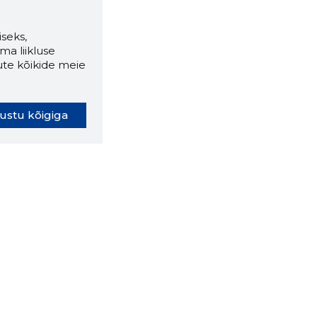
seks,
ma liikluse
ute kõikide meie
ustu kõigiga