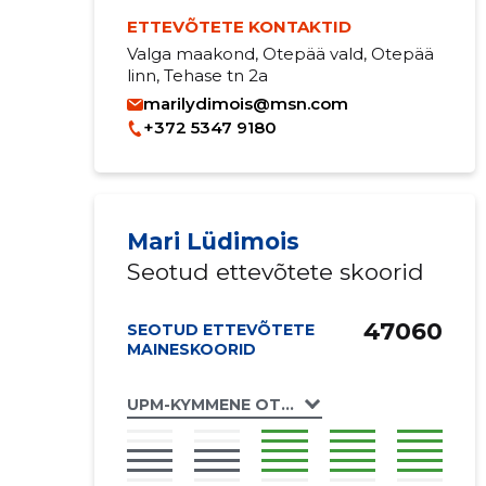
ETTEVÕTETE KONTAKTID
Valga maakond, Otepää vald, Otepää
linn, Tehase tn 2a
marilydimois@msn.com
+372 5347 9180
Mari Lüdimois
Seotud ettevõtete skoorid
47060
SEOTUD ETTEVÕTETE
MAINESKOORID
UPM-KYMMENE OTEPÄÄ OÜ