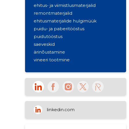
ehitus- ja viimistlusmaterjalid
remontmaterjalid
ehitusmaterjalide hulgimüük
puidu- ja paberitööstus
puidutööstus
saeveskid
ärinõustamine
vineeri tootmine
linkedin.com