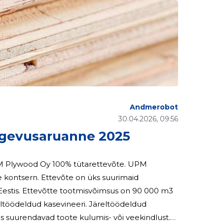
Andmerobot
30.04.2026, 09:56
evusaruanne 2025
 üks suurimaid
 90 000 m3
d kasevineeri. Järeltöödeldud
is suurendavad toote kulumis- või veekindlust.