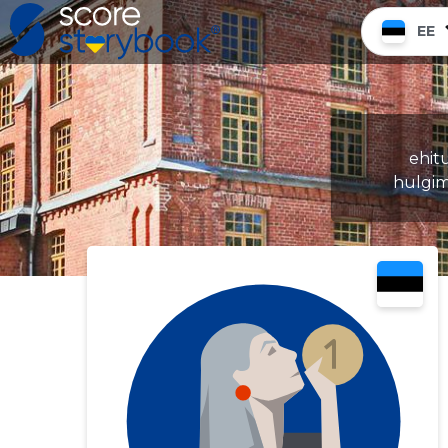
EE
ehitu
hulgim