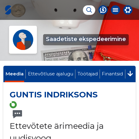
Saadetiste ekspedeerimine
Meedia
Ettevõtluse ajalugu
Töötajad
Finantsid
GUNTIS INDRIKSONS
Ettevõtete ärimeedia ja
uudisvoog