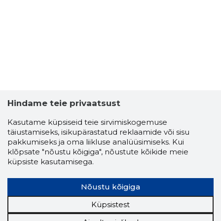
3
Hindame teie privaatsust
Kasutame küpsiseid teie sirvimiskogemuse
täiustamiseks, isikupärastatud reklaamide või sisu
pakkumiseks ja oma liikluse analüüsimiseks. Kui
klõpsate "nõustu kõigiga", nõustute kõikide meie
küpsiste kasutamisega.
Nõustu kõigiga
TOOMAS 
Usaldusv
Küpsistest