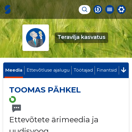
Teravilja kasvatus
Meedia
Ettevõtluse ajalugu
Töötajad
Finantsid
TOOMAS PÄHKEL
Ettevõtete ärimeedia ja
uudisvoog