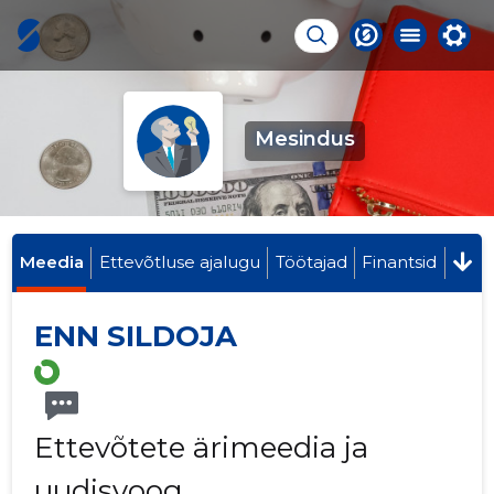
Mesindus
Meedia
Ettevõtluse ajalugu
Töötajad
Finantsid
ENN SILDOJA
Ettevõtete ärimeedia ja
uudisvoog