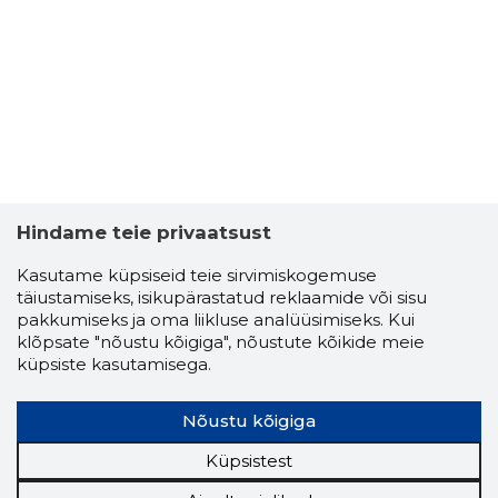
Hindame teie privaatsust
ENN SILD
Kasutame küpsiseid teie sirvimiskogemuse
Usaldusv
täiustamiseks, isikupärastatud reklaamide või sisu
pakkumiseks ja oma liikluse analüüsimiseks. Kui
klõpsate "nõustu kõigiga", nõustute kõikide meie
küpsiste kasutamisega.
Nõustu kõigiga
Küpsistest