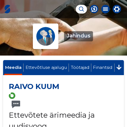
Jahindus
Meedia
Ettevõtluse ajalugu
Töötajad
Finantsid
RAIVO KUUM
Ettevõtete ärimeedia ja
uudisvoog