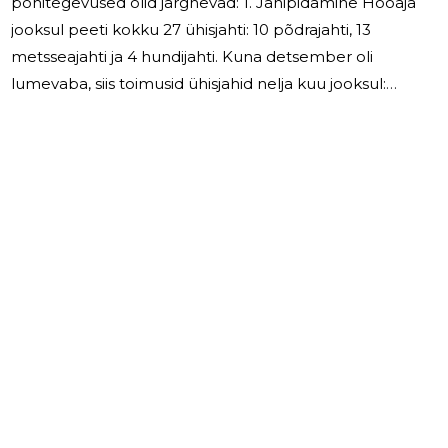
põhitegevused olid järgnevad: 1. Jahipidamine Hooaja
jooksul peeti kokku 27 ühisjahti: 10 põdrajahti, 13
metsseajahti ja 4 hundijahti. Kuna detsember oli
lumevaba, siis toimusid ühisjahid nelja kuu jooksul:
oktoobris, novembris, jaanuaris ja veebruaris. Läksime
üle elektroonilisele ühisjahi nimekirjale JAHISes ehk
täielikult paberivabale jahindusele. Jahiaasta vältel kütiti
suurulukitest 11 põtra, 46 metssiga, 3 metskitse, 1
pruunkaru ja 1 hunt. Soovituslik põtrade laskmislimiit jäi
põdravasikate puudumise tõttu täitmata. Metssigade
8