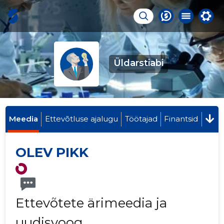
Üldarstiabi
Meedia
Ettevõtluse ajalugu
Töötajad
Finantsid
OLEV PIKK
Ettevõtete ärimeedia ja
uudisvoog