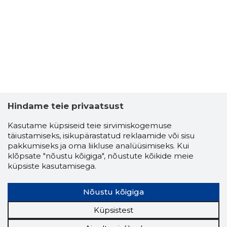
1
Hindame teie privaatsust
Kasutame küpsiseid teie sirvimiskogemuse
täiustamiseks, isikupärastatud reklaamide või sisu
pakkumiseks ja oma liikluse analüüsimiseks. Kui
klõpsate "nõustu kõigiga", nõustute kõikide meie
küpsiste kasutamisega.
DR. PIKK
Nõustu kõigiga
Riskantn
Küpsistest