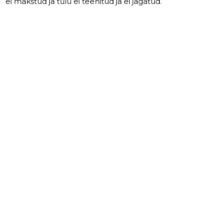
ei makstud ja tulu ei teenitud ja ei jagatud.