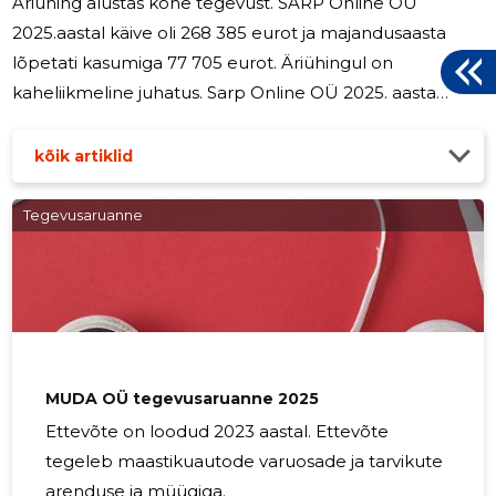
Äriühing alustas kohe tegevust. SARP Online OÜ
2025.aastal käive oli 268 385 eurot ja majandusaasta
lõpetati kasumiga 77 705 eurot. Äriühingul on
kaheliikmeline juhatus. Sarp Online OÜ 2025. aasta
tööjõukulud olid summas 115 298 eurot. Kogu töötasu
on seotud ettevõtte arendustegevusega ja kajastatakse
kõik artiklid
ettevõtte bilansis varana. Aastaaruande
koostamisperioodil pole toimunud ühtegi erakordset
Tegevusaruanne
sündmust, mis kalduks oluliselt kõrvale ettevõtte
põhitegevusest. Tegemist on toodet arendava
ettevõttega.
MUDA OÜ tegevusaruanne 2025
Ettevõte on loodud 2023 aastal. Ettevõte
tegeleb maastikuautode varuosade ja tarvikute
arenduse ja müügiga.