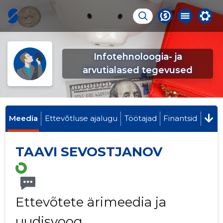
Infotehnoloogia- ja
arvutialased tegevused
Meedia
Ettevõtluse ajalugu
Töötajad
Finantsid
TAAVI SEVOSTJANOV
Ettevõtete ärimeedia ja
uudisvoog