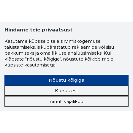
SARP ONL
Usaldusv
Hindame teie privaatsust
Kasutame küpsiseid teie sirvimiskogemuse
täiustamiseks, isikupärastatud reklaamide või sisu
pakkumiseks ja oma liikluse analüüsimiseks. Kui
klõpsate "nõustu kõigiga", nõustute kõikide meie
küpsiste kasutamisega.
Nõustu kõigiga
Küpsistest
Ainult vajalikud