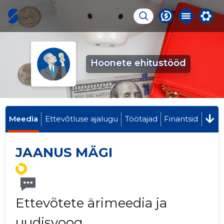
Hoonete ehitustööd
Meedia
Ettevõtluse ajalugu
Töötajad
Finantsid
JAANUS MÄGI
Ettevõtete ärimeedia ja
uudisvoog