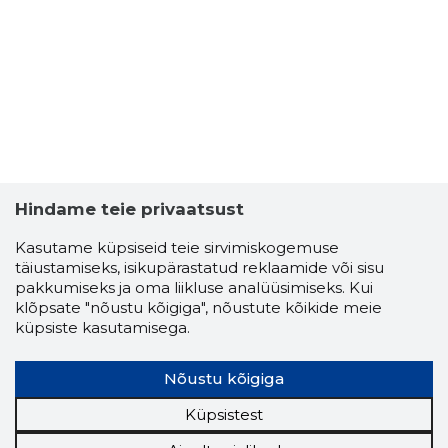
MÄGIMET
Usaldusv
Hindame teie privaatsust
Kasutame küpsiseid teie sirvimiskogemuse
täiustamiseks, isikupärastatud reklaamide või sisu
pakkumiseks ja oma liikluse analüüsimiseks. Kui
klõpsate "nõustu kõigiga", nõustute kõikide meie
küpsiste kasutamisega.
Nõustu kõigiga
Küpsistest