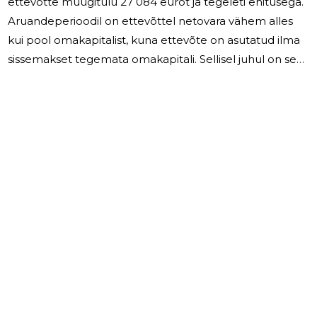
ettevõtte müügitulu 27 084 eurot ja tegeleti ehitusega.
Aruandeperioodil on ettevõttel netovara vähem alles
kui pool omakapitalist, kuna ettevõte on asutatud ilma
sissemakset tegemata omakapitali. Sellisel juhul on see
lubatud.