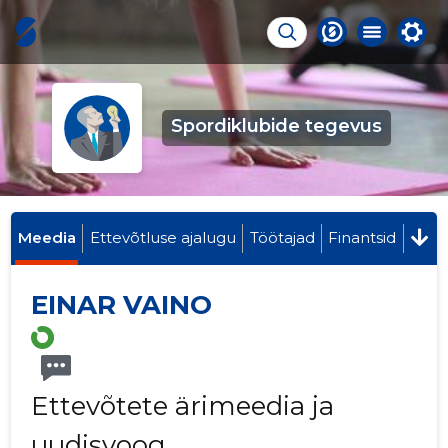
Spordiklubide tegevus
Meedia
Ettevõtluse ajalugu
Töötajad
Finantsid
EINAR VAINO
Ettevõtete ärimeedia ja
uudisvoog