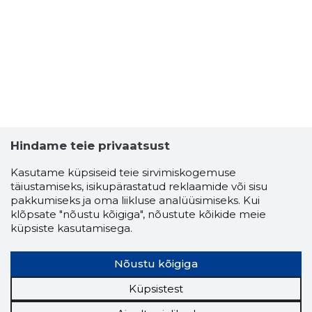
RAILI KRU
Usaldusv
Hindame teie privaatsust
Kasutame küpsiseid teie sirvimiskogemuse
täiustamiseks, isikupärastatud reklaamide või sisu
pakkumiseks ja oma liikluse analüüsimiseks. Kui
klõpsate "nõustu kõigiga", nõustute kõikide meie
küpsiste kasutamisega.
Nõustu kõigiga
Küpsistest