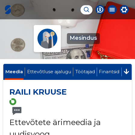
Mesindus
Meedia
Ettevõtluse ajalugu
Töötajad
Finantsid
RAILI KRUUSE
Ettevõtete ärimeedia ja
uudisvoog