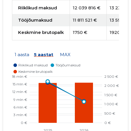
Riiklikud maksud
12 039 816 €
13 238 83
Tööjõumaksud
11 811 521 €
13 591 171
Keskmine brutopalk
1750 €
1920 €
1 aasta
5 aastat
MAX