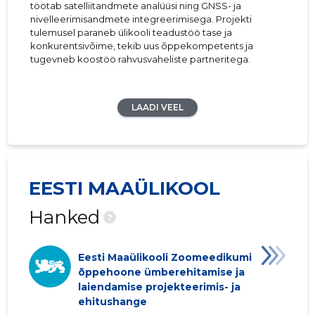
töötab satelliitandmete analüüsi ning GNSS- ja
nivelleerimisandmete integreerimisega. Projekti
tulemusel paraneb ülikooli teadustöö tase ja
konkurentsivõime, tekib uus õppekompetents ja
tugevneb koostöö rahvusvaheliste partneritega.
LAADI VEEL
EESTI MAAÜLIKOOL
Hanked
?
Eesti Maaülikooli Zoomeedikumi
õppehoone ümberehitamise ja
laiendamise projekteerimis- ja
ehitushange