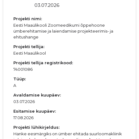
03.07.2026
Projekti nimi:
Eesti Maaülikooli Zoomeedikumi õppehoone
ümberehitamise ja laiendamise projekteerimis- ja
ehitushange
Projekti tellija:
Eesti Maaülikool
Projekti tellija registrikood:
74001086
Tüüp:
A
Avaldamise kuupäev:
03.07.2026
Esitamise kuupäev:
17.08.2026
Projekti lühikirjeldus:
Hanke eesmärgiks on ümber ehitada suurloomakliinik