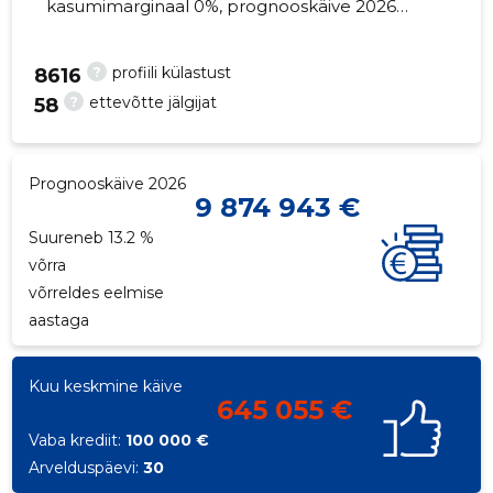
kasumimarginaal 0%, prognooskäive 2026
suureneb 13.2% võrra. Kinnisvara seisuga...
?
profiili külastust
8616
?
ettevõtte jälgijat
58
Prognooskäive 2026
9 874 943 €
Suureneb 13.2 %
võrra
võrreldes eelmise
aastaga
Kuu keskmine käive
645 055 €
Vaba krediit:
100 000 €
Arvelduspäevi:
30