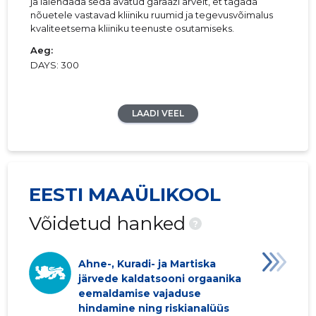
ja laiendada seda avatud garaaži arvelt, et tagada
nõuetele vastavad kliiniku ruumid ja tegevusvõimalus
kvaliteetsema kliiniku teenuste osutamiseks.
Aeg:
DAYS: 300
LAADI VEEL
EESTI MAAÜLIKOOL
Võidetud hanked
?
Ahne-, Kuradi- ja Martiska
järvede kaldatsooni orgaanika
eemaldamise vajaduse
hindamine ning riskianalüüs