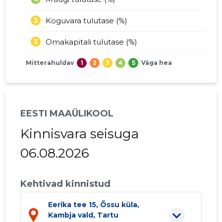
3
Koguvara tulutase (%)
3
Omakapitali tulutase (%)
Mitterahuldav
1
2
3
4
5
Väga hea
EESTI MAAÜLIKOOL
Kinnisvara seisuga
06.08.2026
Kehtivad kinnistud
Eerika tee 15, Õssu küla,
Kambja vald, Tartu