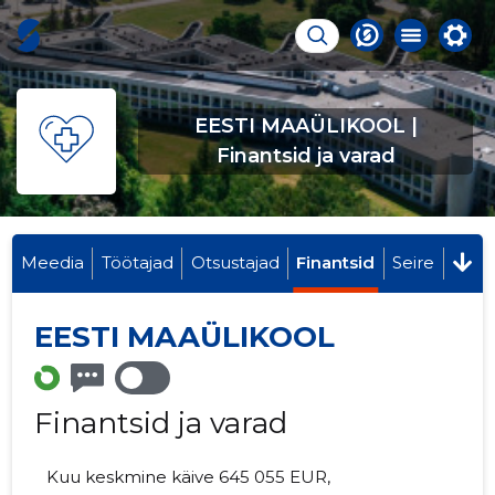
EESTI MAAÜLIKOOL |
Finantsid ja varad
Meedia
Töötajad
Otsustajad
Finantsid
Seire
EESTI MAAÜLIKOOL
Finantsid ja varad
Kuu keskmine käive 645 055 EUR,