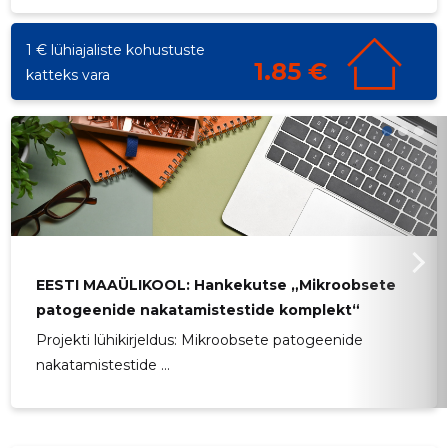
1 € lühiajaliste kohustuste
1.85 €
katteks vara
EESTI MAAÜLIKOOL: Hankekutse „Mikroobsete
patogeenide nakatamistestide komplekt“
Projekti lühikirjeldus: Mikroobsete patogeenide
nakatamistestide ...