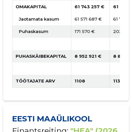
OMAKAPITAL
61 743 257 €
61 946 
Jaotamata kasum
61 571 687 €
61 743 2
Puhaskasum
171 570 €
202 953
PUHASKÄIBEKAPITAL
8 952 921 €
8 825 7
TÖÖTAJATE ARV
1108
1131
EESTI MAAÜLIKOOL
Finantsreiting:
"HEA"
(2026