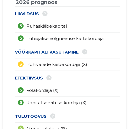
2026 prognoos
?
LIKVIIDSUS
5
Puhaskäibekapital
5
Lühiajalise võlgnevuse kattekordaja
?
VÕÕRKAPITALI KASUTAMINE
3
Põhivarade käibekordaja (X)
?
EFEKTIIVSUS
5
Võlakordaja (X)
5
Kapitaliseerituse kordaja (X)
?
TULUTOOVUS
4
Müügi tulutase (%)