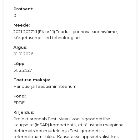
Protsent:
0
Meede:
2021-2027.1.1 (EK nr 1.1) Teadus- ja innovatsioonivõime,
kõrgetasemelised tehnoloogiad
Algus:
01.01.2026
Lõpp:
31.12.2027
Toetuse maksja:
Haridus- ja Teadusministeerium
Fond:
ERDF
Kirjeldus:
Projekt arendab Eesti Maaülikoolis geodeetilise
kaugseire (InSAR) kompetentsi, et täiustada maapinna
deformatsioonimudeleid ja Eesti geodeetilist
referentsraamistikku. Kaasatakse tippspetsialist, kes