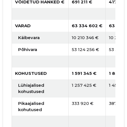
VÕIDETUD HANKED €
691 211 €
417 398
VARAD
63 334 602 €
63 791 
Käibevara
10 210 346 €
10 284 
Põhivara
53 124 256 €
53 507 
KOHUSTUSED
1 591 345 €
1 845 5
Lühiajalised
1 257 425 €
1 458 2
kohustused
Pikaajalised
333 920 €
387 255
kohutused