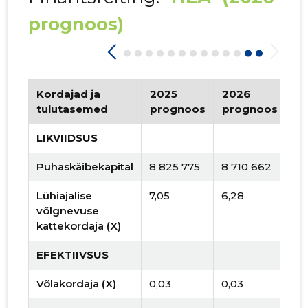
prognoos)
Kordajad ja
2025
2026
Tr
tulutasemed
prognoos
prognoos
LIKVIIDSUS
Puhaskäibekapital
8 825 775
8 710 662
Lühiajalise
7,05
6,28
võlgnevuse
kattekordaja (X)
EFEKTIIVSUS
Võlakordaja (X)
0,03
0,03