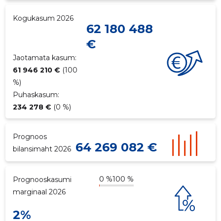
p
Kogukasum 2026
62 180 488
€
Jaotamata kasum:
61 946 210 €
(100
%)
Puhaskasum:
234 278 €
(0 %)
Prognoos
64 269 082 €
bilansimaht 2026
0 %
100 %
Prognooskasumi
marginaal 2026
2%