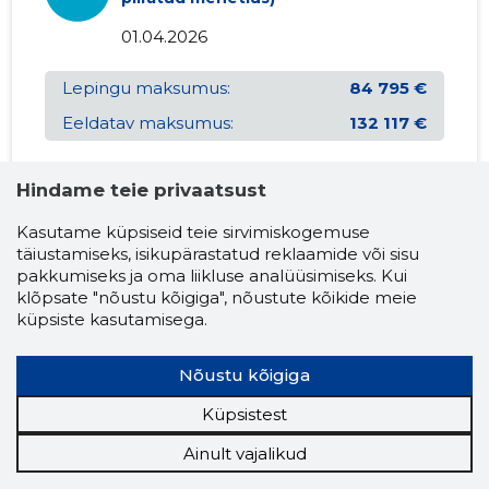
01.04.2026
Lepingu maksumus:
84 795 €
Eeldatav maksumus:
132 117 €
Projekti tellija:
Hindame teie privaatsust
Riigi Tugiteenuste Keskus
Kasutame küpsiseid teie sirvimiskogemuse
Projekti tellija
täiustamiseks, isikupärastatud reklaamide või sisu
registrikood:
pakkumiseks ja oma liikluse analüüsimiseks. Kui
70007340
klõpsate "nõustu kõigiga", nõustute kõikide meie
Tüüp:
küpsiste kasutamisega.
PD
Avaldamise
Nõustu kõigiga
kuupäev:
01.04.2026
Küpsistest
Esitamise
Ainult vajalikud
kuupäev:
20.04.2026