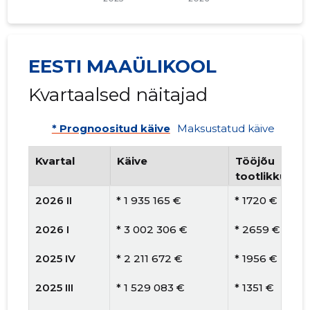
EESTI MAAÜLIKOOL
Kvartaalsed näitajad
* Prognoositud käive
Maksustatud käive
Kvartal
Käive
Tööjõu
tootlikkus
2026 II
* 1 935 165 €
* 1720 €
2026 I
* 3 002 306 €
* 2659 €
2025 IV
* 2 211 672 €
* 1956 €
2025 III
* 1 529 083 €
* 1351 €