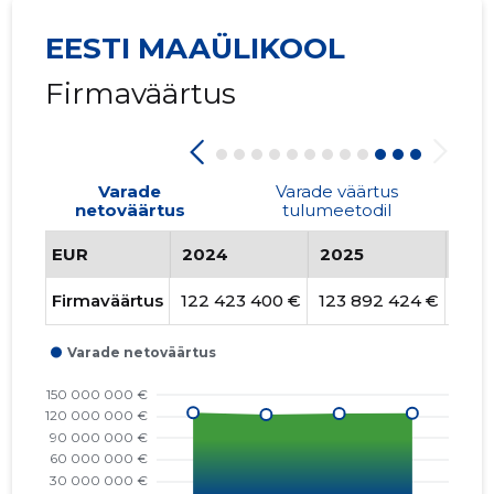
EESTI MAAÜLIKOOL
Firmaväärtus
Varade
Varade väärtus
netoväärtus
tulumeetodil
EUR
2024
2025
202
Firmaväärtus
122 423 400 €
123 892 424 €
124 