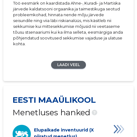
Töö eesmärk on kaardistada Ahne-, Kuradi- ja Martiska
järvede kaldatsooni orgaanika ja taimestikuga seotud
probleemkohad, hinnata nende mõju järvede
seisundile ning viia läbi riskianalüüs, mis käsitleb nii
sekkumise kui mittesekkumise mõjusid nii veetaseme
tõusu stsenaariumi kui ka ilma selleta, eesmärgiga anda
põhjendatud soovitused sekkumise vajaduse ja ulatuse
kohta.
LAADI VEEL
EESTI MAAÜLIKOOL
Menetluses hanked
?
Elupaikade inventuurid (X
piiratud menetlus)