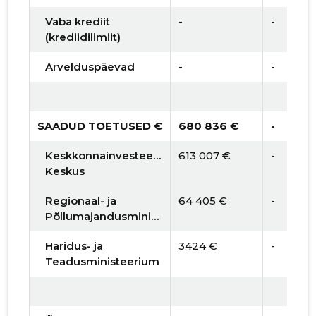
Vaba krediit
-
-
(krediidilimiit)
Arvelduspäevad
-
-
SAADUD TOETUSED €
680 836 €
-
Keskkonnainvesteeringute
613 007 €
-
Keskus
Regionaal- ja
64 405 €
-
Põllumajandusministeerium
Haridus- ja
3424 €
-
Teadusministeerium