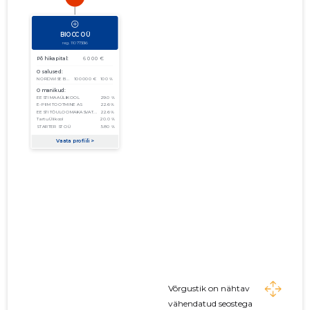
Võrgustik on nähtav
vähendatud seostega