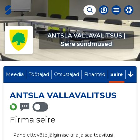
ANTSLA VALLAVALITSUS |
Seire sündmused
Meedia
Töötajad
Otsustajad
Finantsid
Seire
ANTSLA VALLAVALITSUS
Firma seire
Pane ettevõte jälgimise alla ja saa teavitusi