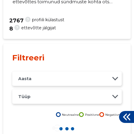
ettevõttes toimunud sündmuste kohta otse
oma mobiili, veebi või emailile. Õiged otsused
õigel ajal!
?
profiili külastust
2767
?
ettevõtte jälgijat
8
482
Filtreeri
Aasta
Tüüp
Neutraalne
Positiivne
Negatiivne