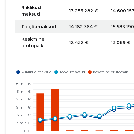
Riiklikud
13 253 282 €
14 600 15
maksud
Tööjõumaksud
14 162 364 €
15 583 19
Keskmine
12 432 €
13 069 €
brutopalk