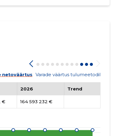
 netoväärtus
Varade väärtus tulumeetodil
2026
Trend
2 €
164 593 232 €