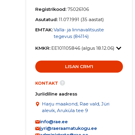
Registrikood:
75026106
Asutatud:
11.07.1991 (35 aastat)
EMTAK:
Valla- ja linnavalitsuste
tegevus (84114)
KMKR:
EE101105846 (algus 18.12.06)
LISAN CRM'I
?
KONTAKT
Juriidiline aadress
Harju maakond, Rae vald, Jüri
alevik, Aruküla tee 9
info@rae.ee
jyri@raeraamatukogu.ee
administrato@rae.ee