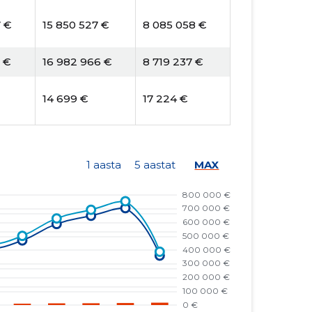
7 €
15 850 527 €
8 085 058 €
0 €
16 982 966 €
8 719 237 €
14 699 €
17 224 €
1 aasta
5 aastat
MAX