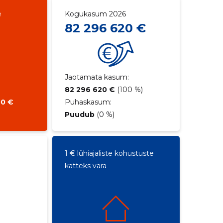
e
Kogukasum 2026
82 296 620 €
Jaotamata kasum:
82 296 620 €
(100 %)
00 €
Puhaskasum:
Puudub
(0 %)
1 € lühiajaliste kohustuste
katteks vara