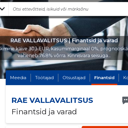
RAE VALLAVALITSUS | Finantsid ja varad
kmine käive 303 EUR, kasumimarginaal 0%, prognooskä
väheneb 76.8% võrra. Kinnisvara seisuga...
Meedia
Töötajad
Otsustajad
Finantsid
K
RAE VALLAVALITSUS
Finantsid ja varad