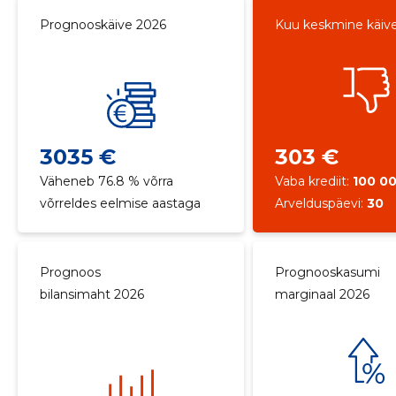
Prognooskäive 2026
Kuu keskmine käiv
3035 €
303 €
Väheneb 76.8 % võrra
Vaba krediit:
100 0
võrreldes eelmise aastaga
Arvelduspäevi:
30
Prognoos
Prognooskasumi
bilansimaht 2026
marginaal 2026