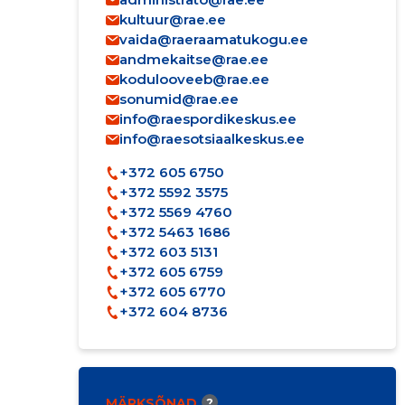
kultuur@rae.ee
vaida@raeraamatukogu.ee
andmekaitse@rae.ee
kodulooveeb@rae.ee
sonumid@rae.ee
info@raespordikeskus.ee
info@raesotsiaalkeskus.ee
+372 605 6750
+372 5592 3575
+372 5569 4760
+372 5463 1686
+372 603 5131
+372 605 6759
+372 605 6770
+372 604 8736
MÄRKSÕNAD
?