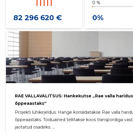
0 %
82 296 620 €
0%
RAE VALLAVALITSUS: Hankekutse „Rae valla haridusa
õppeaastaks“
Projekti lühikirjeldus: Hange korraldatakse Rae valla harid
õppeaastaks. Toiduained tellitakse koos transpordiga va
jaotatud osadeks. ...