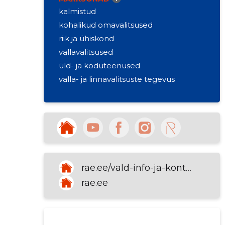
kalmistud
kohalikud omavalitsused
riik ja ühiskond
vallavalitsused
üld- ja koduteenused
valla- ja linnavalitsuste tegevus
rae.ee/vald-info-ja-kontaktid/kontakt/uldkontaktid
rae.ee