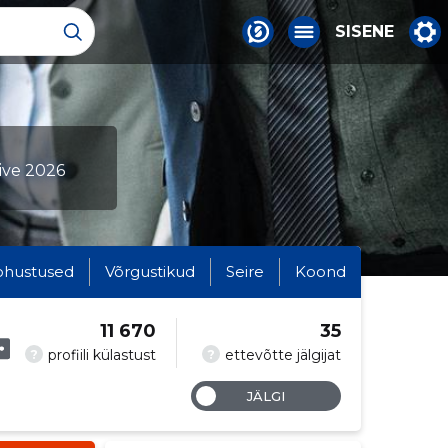
SISENE
ive 2026
ohustused
Võrgustikud
Seire
Koond
11 670
35
?
?
profiili külastust
ettevõtte jälgijat
JÄLGI