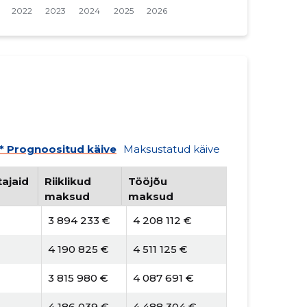
* Prognoositud käive
Maksustatud käive
ajaid
Riiklikud
Tööjõu
maksud
maksud
3 894 233 €
4 208 112 €
4 190 825 €
4 511 125 €
3 815 980 €
4 087 691 €
4 186 039 €
4 488 304 €