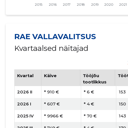
RAE VALLAVALITSUS
Kvartaalsed näitajad
Kvartal
Käive
Tööjõu
Tööt
tootlikkus
2026 II
* 910 €
* 6 €
153
2026 I
* 607 €
* 4 €
150
2025 IV
* 9966 €
* 70 €
143
2025 III
* 749 €
* 4 €
170