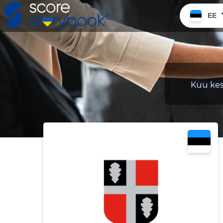
EE
Kuu kes