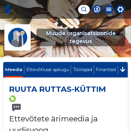
Muude organisatsioonide
tegevus
Meedia
Ettevõtluse ajalugu
Töötajad
Finantsid
RUUTA RUTTAS-KÜTTIM
Ettevõtete ärimeedia ja
uudisvoog