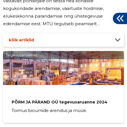
vastavalt põhikirjale on seista hea kohalike
kogukondade arendamise, väärtuste hoidmise,
elukeskkonna parandamise ning ühistegevuse
edendamise eest. MTÜ tegutseb peamiselt
projektipõhiselt. 2025. aastal viidi läbi KYSK
Innovatsioonifondi projekt kogokondade ja valla
kõik artiklid
koostöö tugevdamiseks kriisivalmiduse suurendamisel.
MTÜ Vingerpuss juhtis projekti, kus Antsla valla
Tegevusaruanne
kogukonnad koostöös omavalitsusega ning
Siseministeeriumi ja KÜSKi toel viidi läbi küsitlus ja
ühisarutelud päästeameti ja kohaliku omavalitsuse
esindajate ning erinevate kantide
PÕRM JA PÄRAND OÜ tegevusaruanne 2024
Toimus biournide arendus ja müük.