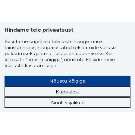
Hindame teie privaatsust
Kasutame küpsiseid teie sirvimiskogemuse
täiustamiseks, isikupärastatud reklaamide või sisu
pakkumiseks ja oma liikluse analüüsimiseks. Kui
klõpsate "nõustu kõigiga", nõustute kõikide meie
küpsiste kasutamisega.
Nõustu kõigiga
Küpsistest
Ainult vajalikud