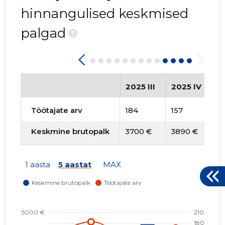
hinnangulised keskmised
palgad
?
2025 III
2025 IV
2
Töötajate arv
184
157
1
Keskmine brutopalk
3700 €
3890 €
4
1 aasta
5 aastat
MAX