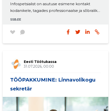
Infospetsialist on asutuse esimene kontakt
kodanikele, tagades professionaalse ja sõbraliku
teeninduse ning sujuva asjaajamise. Selles rollis
SSB.EE
saad korraldada dokumendihaldust, nõustada ja
suunata külastajaid ning toetada asutuse
igapäevast toimimist. Hindame usaldusväärsust,
koostööoskust ja soovi pakkuda kvaliteetset
avalikku teenust. Infospetsialisti peamised
ametiülesanded:• Ametiasutuse asjaajamise ja
Eesti Töötukassa
dokumendihalduse korraldamine ning sellega
31.07.2026, 00:00
TÖÖPAKKUMINE: Linnavolikogu
sekretär