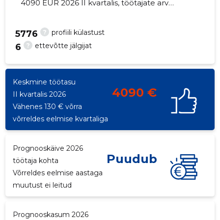
4090 EUR 2026 II kvartalis, töötajate arv
suurenes 7 võrra - 167 töötajat
?
profiili külastust
5776
?
ettevõtte jälgijat
6
91
Keskmine töötasu
4090 €
II kvartalis 2026
Vähenes 130 € võrra
võrreldes eelmise kvartaliga
Prognooskäive 2026
Puudub
töötaja kohta
Võrreldes eelmise aastaga
muutust ei leitud
Prognooskasum 2026