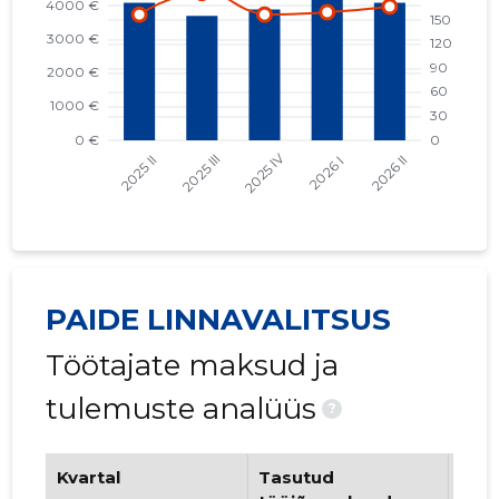
PAIDE LINNAVALITSUS
Töötajate maksud ja
tulemuste analüüs
?
Kvartal
Tasutud
Tööt