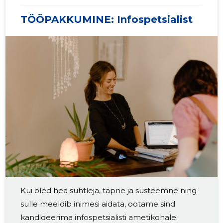
TÖÖPAKKUMINE: Infospetsialist
2018 II
675 412 €
85
2018 I
425 781 €
86
Kui oled hea suhtleja, täpne ja süsteemne ning
sulle meeldib inimesi aidata, ootame sind
kandideerima infospetsialisti ametikohale.