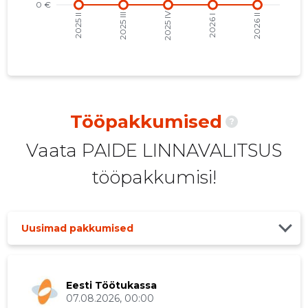
2021 I
779 983 €
116
2020 IV
731 946 €
109
2020 III
725 924 €
115
2020 II
744 101 €
120
Tööpakkumised
?
2020 I
789 272 €
162
Vaata PAIDE LINNAVALITSUS
2019 IV
725 544 €
152
tööpakkumisi!
2019 III
701 392 €
161
2019 II
738 276 €
143
Uusimad pakkumised
2019 I
-
-
2018 IV
652 376 €
155
Eesti Töötukassa
07.08.2026, 00:00
2018 III
646 492 €
129