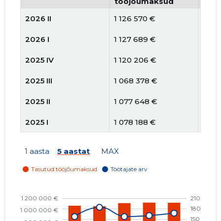
tööjõumaksud
arv
2026 II
1 126 570 €
167
2026 I
1 127 689 €
160
2025 IV
1 120 206 €
157
2025 III
1 068 378 €
184
2025 II
1 077 648 €
157
2025 I
1 078 188 €
157
2024 IV
1 018 975 €
154
1 aasta
5 aastat
MAX
2024 III
1 034 081 €
155
2024 II
1 038 310 €
159
2024 I
1 014 609 €
161