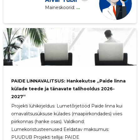
Aivar Tubli
Maineskoorid:
...
PAIDE LINNAVALITSUS: Hankekutse „Paide linna
külade teede ja tänavate talihooldus 2026-
2027“
Projekti lühikirjeldus: Lumetõrjetööd Paide linna kui
omavalitsusüksuse külades (maapiirkondades) viies
piirkonnas (hanke osas). Valdkond:
Lumekoristusteenused Eeldatav maksumus:
PUUDUB Projekti tellija: PAIDE