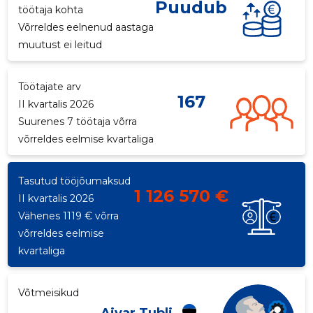
Puudub
töötaja kohta
p
Võrreldes eelnenud aastaga
muutust ei leitud
Töötajate arv
167
II kvartalis 2026
Suurenes 7 töötaja võrra
Saaja e-mail
Saaja e-mail
võrreldes eelmise kvartaliga
Sinu nimi
Sinu nimi
Tasutud tööjõumaksud
1 126 570 €
II kvartalis 2026
Sinu kommentaar
Sinu kommentaar
Vähenes 1119 € võrra
võrreldes eelmise
kvartaliga
Võtmeisikud