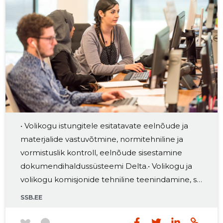
• Volikogu istungitele esitatavate eelnõude ja
materjalide vastuvõtmine, normitehniline ja
vormistuslik kontroll, eelnõude sisestamine
dokumendihaldussüsteemi Delta.• Volikogu ja
volikogu komisjonide tehniline teenindamine, sh
volikogu istungi ettevalmistamine, istungi ja
SSB.EE
koosolekute protokollimine jms toimingute
tegemine.• Volikoguga seotud asjaajamine,