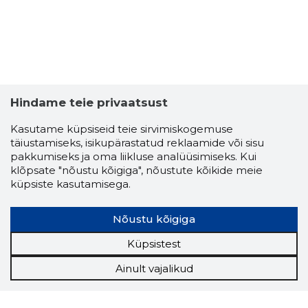
Hindame teie privaatsust
Kasutame küpsiseid teie sirvimiskogemuse
täiustamiseks, isikupärastatud reklaamide või sisu
pakkumiseks ja oma liikluse analüüsimiseks. Kui
klõpsate "nõustu kõigiga", nõustute kõikide meie
küpsiste kasutamisega.
Nõustu kõigiga
Küpsistest
Ainult vajalikud