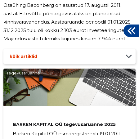
Osaühing Baconberg on asutatud 17. augustil 2011.
aastal. Ettevõtte põhitegevusalaks on planeeritud
kinnisvaravahendus. Aastaaruande perioodil 01.01.2025-
31.12.2025 tulu oli kokku 2 103 eurot investeeringutest.
Majandusaasta tulemiks kujunes kasum 7 944 eurot.
Osaühingut juhib ühe liikmeline juhatus. Juhatuse
liikmele aruandeperioodil tasu ei makstud. Juhatuse
kõik artiklid
liikmele lepingu lõpetamise korral hüvitist ei maksta.
Kõik tööd teostati juhatuse liikme enda poolt või osteti
Tegevusaruanne
sisse lepingulistelt partneritelt. 2026. majandusaastal ei
ole ette näha muudatusi juhatuse ega ka osanike
koosseisus.
BARKEN KAPITAL OÜ tegevusaruanne 2025
Barken Kapital OÜ esmaregistreeriti 19.01.2011