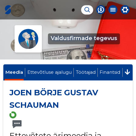
Valdusfirmade tegevus
Meedia
Ettevõtluse ajalugu
Töötajad
Finantsid
JOEN BÖRJE GUSTAV
SCHAUMAN
Ettevõtete ärimeedia ja