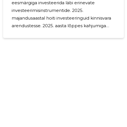
eesmärgiga investeerida läbi erinevate
investeerimisinstrumentide. 2025.
majandusaastal hoiti investeeringuid kinnisvara
arendustesse. 2025. aasta lõppes kahjumiga
430 eurot. Lõppenud majandusperioodil oli
Barken Kapital juhatus kolmeliikmeline.
Juhatuse liikmetele tasu ei arvestatud.
Ettevõttel puudusid lepingulised töötajad. 2026.
aastal ei planeerita muudatusi juhatuse ega ka
ainuosaniku suhtes. Eeldatavalt suurendatakse
finantsinvesteeringute mahte ning hoitakse
neid tulevase tulu ootuses.