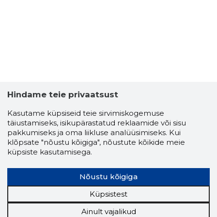
BACONBE
Usaldusv
Hindame teie privaatsust
Kasutame küpsiseid teie sirvimiskogemuse
täiustamiseks, isikupärastatud reklaamide või sisu
pakkumiseks ja oma liikluse analüüsimiseks. Kui
klõpsate "nõustu kõigiga", nõustute kõikide meie
küpsiste kasutamisega.
Nõustu kõigiga
Küpsistest
Ainult vajalikud