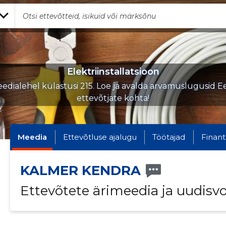
Elektriinstallatsioon
edialehel külastusi 215. Loe ja avalda arvamuslugusid Ee
ettevõtjate kohta!
Meedia
Ettevõtluse ajalugu
Töötajad
Finant
KALMER KENDRA
Ettevõtete ärimeedia ja uudisv