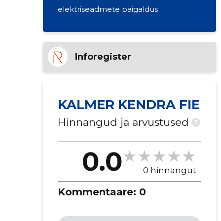
elektriseadmete paigaldus
Inforegister
KALMER KENDRA FIE
Hinnangud ja arvustused
?
0.0
0 hinnangut
Kommentaare:
0