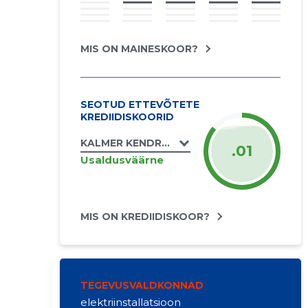
MIS ON MAINESKOOR?
SEOTUD ETTEVÕTETE
KREDIIDISKOORID
KALMER KENDRA FIE
.01
Usaldusväärne
MIS ON KREDIIDISKOOR?
TEGEVUSVALDKONNAD
elektriinstallatsioon