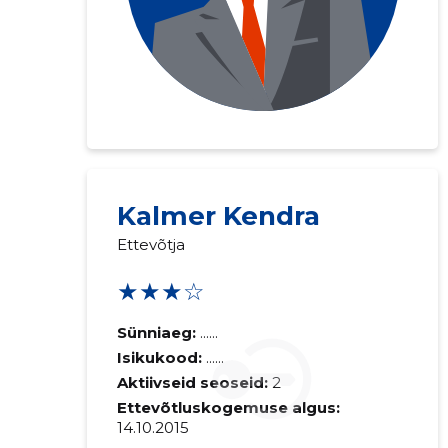
Kalmer Kendra
Ettevõtja
★★★☆
Sünniaeg:
......
Isikukood:
......
Aktiivseid seoseid:
2
Ettevõtluskogemuse algus:
14.10.2015