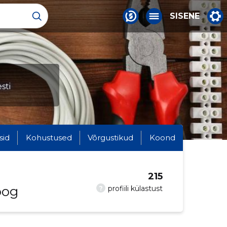
SISENE
sti
sid
Kohustused
Võrgustikud
Koond
215
oog
?
profiili külastust