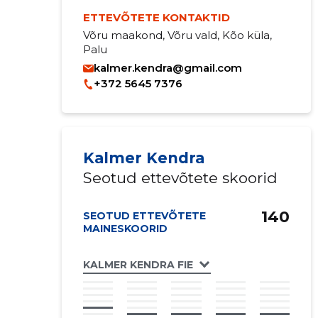
ETTEVÕTETE KONTAKTID
Võru maakond, Võru vald, Kõo küla,
Palu
kalmer.kendra@gmail.com
+372 5645 7376
Kalmer Kendra
Seotud ettevõtete skoorid
140
SEOTUD ETTEVÕTETE
MAINESKOORID
KALMER KENDRA FIE