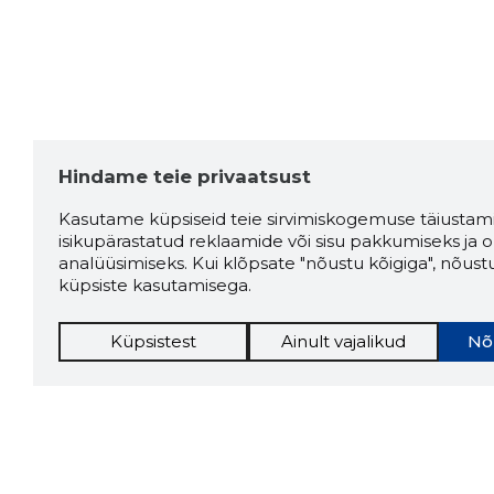
Hindame teie privaatsust
Kasutame küpsiseid teie sirvimiskogemuse täiustami
isikupärastatud reklaamide või sisu pakkumiseks ja o
analüüsimiseks. Kui klõpsate "nõustu kõigiga", nõust
küpsiste kasutamisega.
Küpsistest
Ainult vajalikud
Nõ