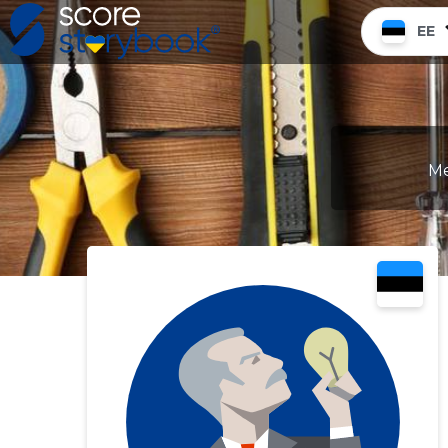
EE
Me