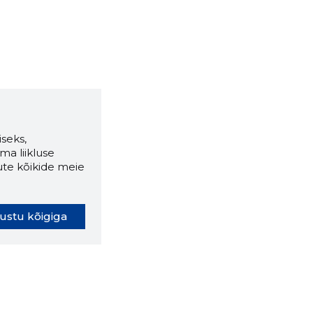
seks,
ma liikluse
ute kõikide meie
ustu kõigiga