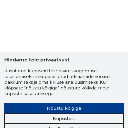
KASTANI
Usaldusv
Hindame teie privaatsust
Kasutame küpsiseid teie sirvimiskogemuse
täiustamiseks, isikupärastatud reklaamide või sisu
pakkumiseks ja oma liikluse analüüsimiseks. Kui
klõpsate "nõustu kõigiga", nõustute kõikide meie
küpsiste kasutamisega.
Nõustu kõigiga
Küpsistest