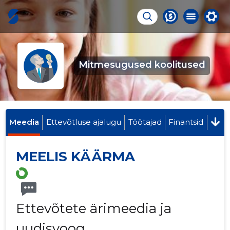
Mitmesugused koolitused
Meedia
Ettevõtluse ajalugu
Töötajad
Finantsid
MEELIS KÄÄRMA
Ettevõtete ärimeedia ja
uudisvoog