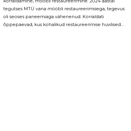
korraldamine, mööbli restaureerimine. 2024 aastal
tegutses MTÜ vana mööbli restaureerimisega, tegevus
oli seoses paneemiaga vähenenud. Korraldati
õppepäevad, kus kohalikud restaureerimise huvilised
said ise korda teha toole. 2025 aastal
restaureerimistegevused jätkuvad. MTÜ Marlau on
tätkuvalt tegutsev majandusüksus.