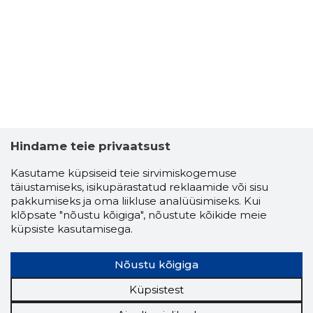
MARLAU 
Usaldusv
Hindame teie privaatsust
Kasutame küpsiseid teie sirvimiskogemuse
täiustamiseks, isikupärastatud reklaamide või sisu
pakkumiseks ja oma liikluse analüüsimiseks. Kui
klõpsate "nõustu kõigiga", nõustute kõikide meie
küpsiste kasutamisega.
Nõustu kõigiga
Küpsistest