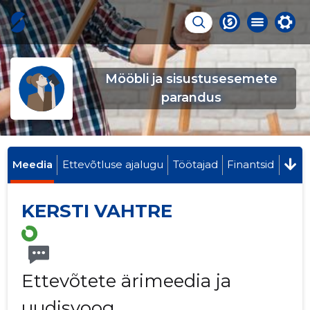
Mööbli ja sisustusesemete
parandus
Meedia
Ettevõtluse ajalugu
Töötajad
Finantsid
KERSTI VAHTRE
Ettevõtete ärimeedia ja
uudisvoog