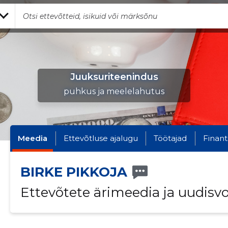
Juuksuriteenindus
puhkus ja meelelahutus
Meedia
Ettevõtluse ajalugu
Töötajad
Finant
BIRKE PIKKOJA
Ettevõtete ärimeedia ja uudisv