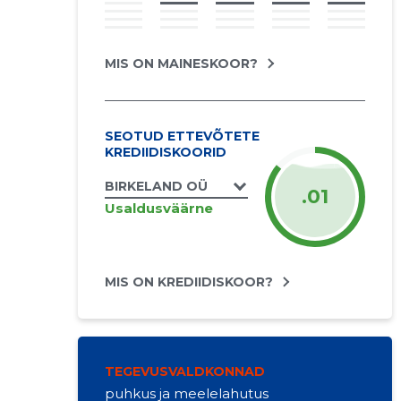
MIS ON MAINESKOOR?
SEOTUD ETTEVÕTETE
KREDIIDISKOORID
BIRKELAND OÜ
.01
Usaldusväärne
MIS ON KREDIIDISKOOR?
TEGEVUSVALDKONNAD
puhkus ja meelelahutus