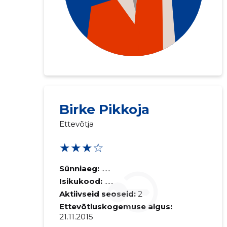
Saaja e-mail
Birke Pikkoja
Sinu kommen
Ettevõtja
★★★☆
Sünniaeg:
......
Isikukood:
......
Aktiivseid seoseid:
2
Ettevõtluskogemuse algus:
21.11.2015