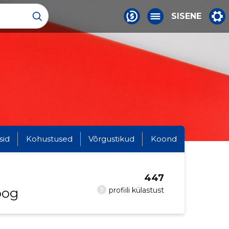
SISENE
sid
Kohustused
Võrgustikud
Koond
447
oog
?
profiili külastust