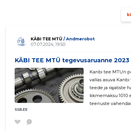
kõ
KÄBI TEE MTÜ
/ Andmerobot
07.07.2024, 19:50
KÄBI TEE MTÜ tegevusaruanne 2023
Kanbi tee MTUn po
vallas asuva Kanbi
teede ja rajatiste haldamine. MTUn liikme
liikmemaksu 1010 
teenuste vahendamisest. Juhatuse liikmetele
SSB.EE
ei makstud. 2024 aastal jantkab Kanbi tee MTUn sama
tegevust.