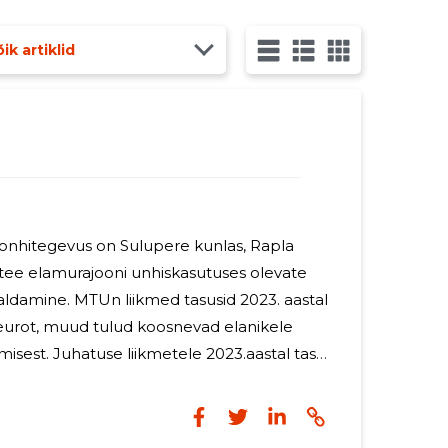
ik artiklid
nhitegevus on Sulupere kunlas, Rapla
 tee elamurajooni unhiskasutuses olevate
d tasusid 2023. aastal
eurot, muud tulud koosnevad elanikele
 2023.aastal tasu