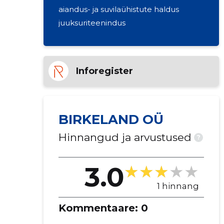
aiandus- ja suvilaühistute haldus
juuksuriteenindus
Inforegister
BIRKELAND OÜ
Hinnangud ja arvustused
?
3.0
1 hinnang
Kommentaare:
0