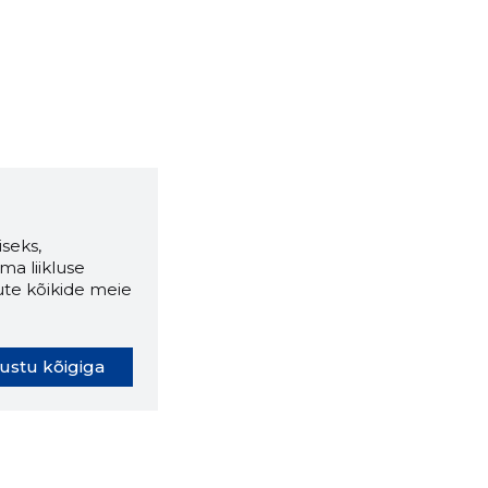
seks,
ma liikluse
ute kõikide meie
ustu kõigiga