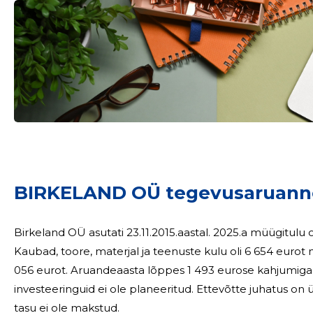
Sinu nimi
taar
BIRKELAND OÜ tegevusaruann
Birkeland OÜ asutati 23.11.2015.aastal. 2025.a müügitulu oli 11 883 eurot, 100% teenustest osutati eestis.
Kaubad, toore, materjal ja teenuste kulu oli 6 654 eur
056 eurot. Aruandeaasta lõppes 1 493 eurose kahjumiga. Järgnevaks majandusaastaks olulisi
investeeringuid ei ole planeeritud. Ettevõtte juhatus on ühe liikmeline, juhatuse liikmele juhatuse liikme
tasu ei ole makstud.