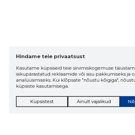
Hindame teie privaatsust
Kasutame küpsiseid teie sirvimiskogemuse täiustami
isikupärastatud reklaamide või sisu pakkumiseks ja o
analüüsimiseks. Kui klõpsate "nõustu kõigiga", nõust
küpsiste kasutamisega.
Küpsistest
Ainult vajalikud
Nõ