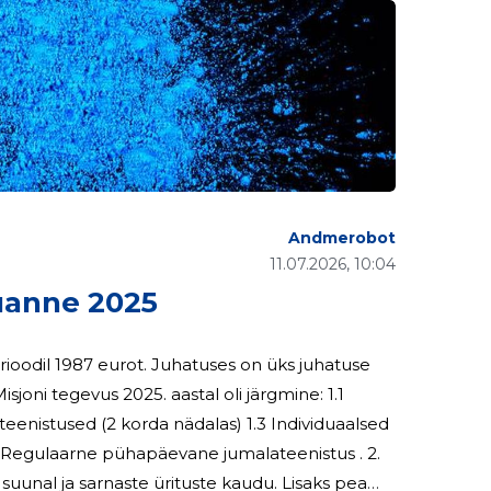
Andmerobot
11.07.2026, 10:04
anne 2025
ioodil 1987 eurot. Juhatuses on üks juhatuse
sjoni tegevus 2025. aastal oli järgmine: 1.1
eteenistused (2 korda nädalas) 1.3 Individuaalsed
.4 Regulaarne pühapäevane jumalateenistus . 2.
suunal ja sarnaste ürituste kaudu. Lisaks peame