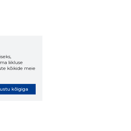
seks,
ma liikluse
ute kõikide meie
ustu kõigiga