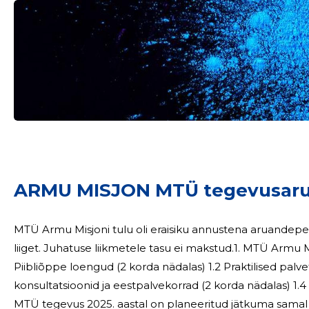
ARMU MISJON MTÜ tegevusaru
MTÜ Armu Misjoni tulu oli eraisiku annustena aruandeper
liiget. Juhatuse liikmetele tasu ei makstud.1. MTÜ Armu Mi
Piibliõppe loengud (2 korda nädalas) 1.2 Praktilised palv
konsultatsioonid ja eestpalvekorrad (2 korda nädalas) 1
MTÜ tegevus 2025. aastal on planeeritud jätkuma samal 