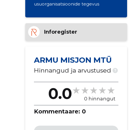
usuorganisatsioonide tegevus
Inforegister
ARMU MISJON MTÜ
Hinnangud ja arvustused
?
0.0
0 hinnangut
Kommentaare:
0