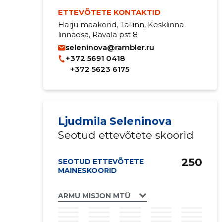
ETTEVÕTETE KONTAKTID
Harju maakond, Tallinn, Kesklinna
linnaosa, Rävala pst 8
seleninova@rambler.ru
+372 5691 0418
+372 5623 6175
Ljudmila Seleninova
Seotud ettevõtete skoorid
250
SEOTUD ETTEVÕTETE
MAINESKOORID
ARMU MISJON MTÜ