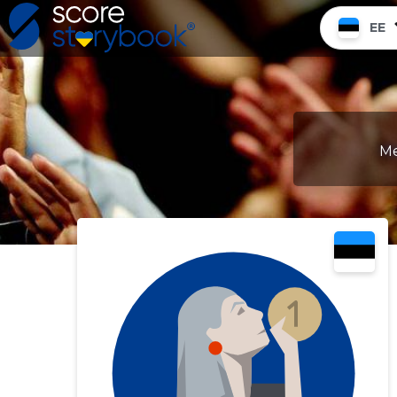
EE
Me