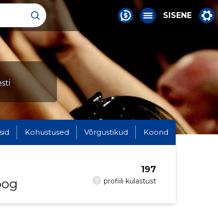
SISENE
sti
sid
Kohustused
Võrgustikud
Koond
197
oog
?
profiili külastust