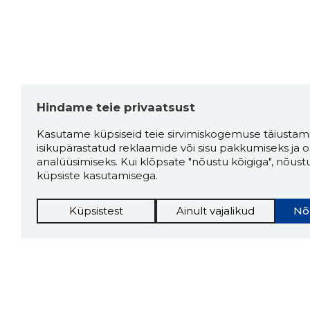
Hindame teie privaatsust
Kasutame küpsiseid teie sirvimiskogemuse täiustami
isikupärastatud reklaamide või sisu pakkumiseks ja o
analüüsimiseks. Kui klõpsate "nõustu kõigiga", nõust
küpsiste kasutamisega.
Küpsistest
Ainult vajalikud
Nõ