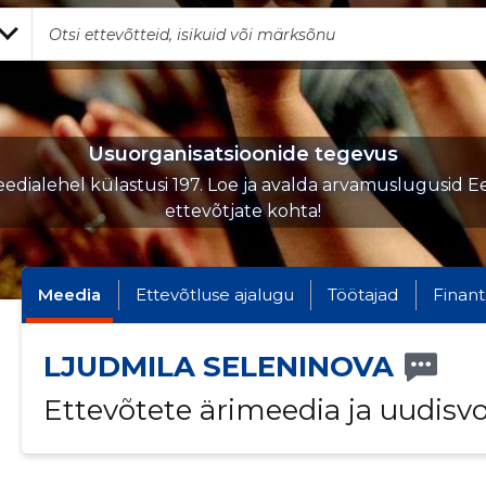
Usuorganisatsioonide tegevus
edialehel külastusi 197. Loe ja avalda arvamuslugusid Ee
ettevõtjate kohta!
Meedia
Ettevõtluse ajalugu
Töötajad
Finant
LJUDMILA SELENINOVA
Ettevõtete ärimeedia ja uudisv