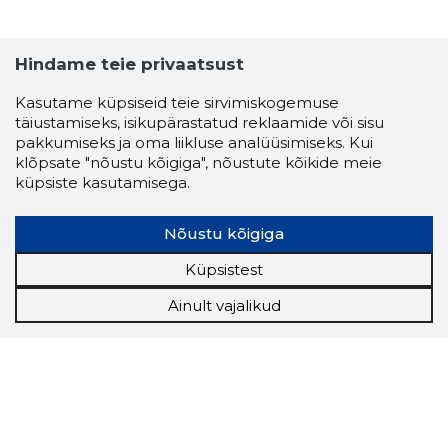
Hindame teie privaatsust
Kasutame küpsiseid teie sirvimiskogemuse
täiustamiseks, isikupärastatud reklaamide või sisu
pakkumiseks ja oma liikluse analüüsimiseks. Kui
klõpsate "nõustu kõigiga", nõustute kõikide meie
küpsiste kasutamisega.
Nõustu kõigiga
Küpsistest
Ainult vajalikud