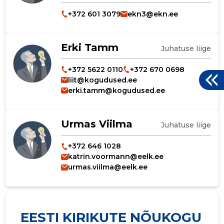
+372 601 3079
ekn3@ekn.ee
Erki Tamm
Juhatuse liige
+372 5622 0110
+372 670 0698
liit@kogudused.ee
erki.tamm@kogudused.ee
Urmas Viilma
Juhatuse liige
+372 646 1028
katrin.voormann@eelk.ee
urmas.viilma@eelk.ee
EESTI KIRIKUTE NÕUKOGU