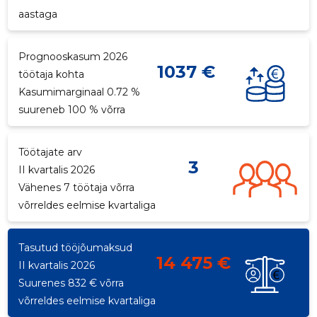
aastaga
p
Prognooskasum 2026
1037 €
töötaja kohta
Kasumimarginaal 0.72 %
suureneb 100 % võrra
Töötajate arv
3
II kvartalis 2026
Vähenes 7 töötaja võrra
võrreldes eelmise kvartaliga
Tasutud tööjõumaksud
14 475 €
II kvartalis 2026
Suurenes 832 € võrra
võrreldes eelmise kvartaliga