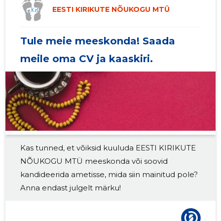
2019 I
-
-
EESTI KIRIKUTE NÕUKOGU MTÜ
2018 IV
9572 €
13
Tule meie meeskonda! Saada
2018 III
9881 €
12
meile oma CV ja kaaskiri.
2018 II
10 086 €
12
2018 I
19 526 €
13
2017 IV
9957 €
13
2017 III
10 356 €
13
Kas tunned, et võiksid kuuluda EESTI KIRIKUTE
2017 II
10 537 €
15
NÕUKOGU MTÜ meeskonda või soovid
2017 I
16 927 €
15
kandideerida ametisse, mida siin mainitud pole?
Anna endast julgelt märku!
2016 IV
11 814 €
14
2016 III
10 689 €
14