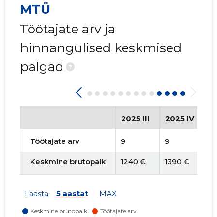
MTÜ
Töötajate arv ja
hinnangulised keskmised
palgad
?
2025 III
2025 IV
2
Töötajate arv
9
9
1
Keskmine brutopalk
1240 €
1390 €
1
1 aasta
5 aastat
MAX