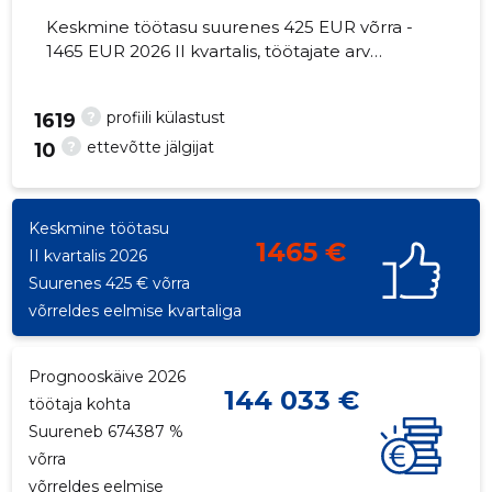
Keskmine töötasu suurenes 425 EUR võrra -
1465 EUR 2026 II kvartalis, töötajate arv
vähenes 7 võrra - 3 töötajat
?
profiili külastust
9
1619
?
ettevõtte jälgijat
10
Keskmine töötasu
1465 €
II kvartalis 2026
Suurenes 425 € võrra
võrreldes eelmise kvartaliga
Prognooskäive 2026
144 033 €
töötaja kohta
Suureneb 674387 %
võrra
võrreldes eelmise