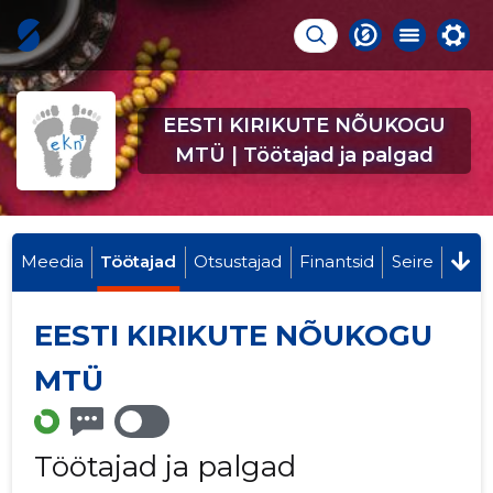
EESTI KIRIKUTE NÕUKOGU
MTÜ | Töötajad ja palgad
Meedia
Töötajad
Otsustajad
Finantsid
Seire
EESTI KIRIKUTE NÕUKOGU
MTÜ
Töötajad ja palgad