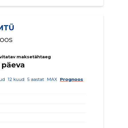
 MTÜ
noos
vitatav maksetähtaeg
 päeva
ud
12 kuud
5 aastat
MAX
Prognoos