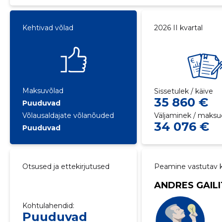
Kehtivad võlad
2026 II kvartal
Maksuvõlad
Sissetulek / käive
35 860 €
Puuduvad
Võlausaldajate võlanõuded
Väljaminek / maksu
34 076 €
Puuduvad
Otsused ja ettekirjutused
Peamine vastutav k
ANDRES GAILI
Kohtulahendid:
Puuduvad