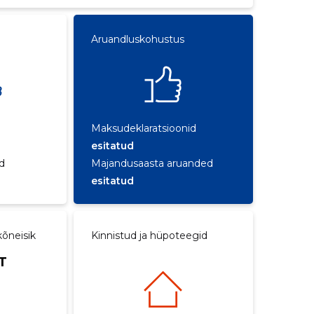
Aruandluskohustus
Maksudeklaratsioonid
esitatud
d
Majandusaasta aruanded
esitatud
õneisik
Kinnistud ja hüpoteegid
T