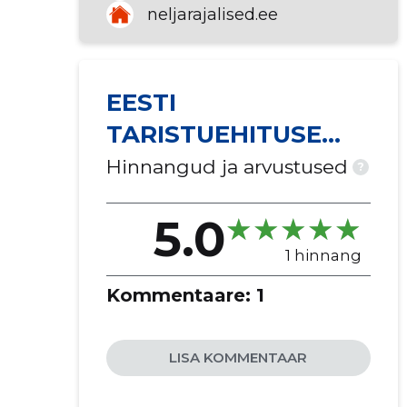
neljarajalised.ee
EESTI
TARISTUEHITUSE
LIIT MTÜ
Hinnangud ja arvustused
?
5.0
1 hinnang
Kommentaare:
1
LISA KOMMENTAAR