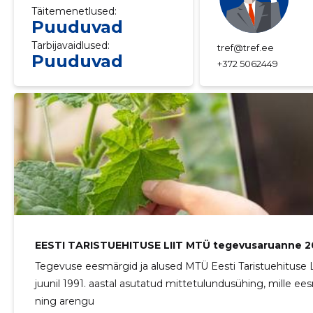
Täitemenetlused:
Puuduvad
Tarbijavaidlused:
tref@tref.ee
Puuduvad
+372 5062449
EESTI TARISTUEHITUSE LIIT MTÜ tegevusaruanne 
Tegevuse eesmärgid ja alused MTÜ Eesti Taristuehituse Lii
juunil 1991. aastal asutatud mittetulundusühing, mille 
ning arengu