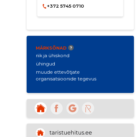
+372 5745 0710
MÄRKSÕNAD
?
riik ja ühiskond
ühingud
muude ettevõtjate
organisatsioonide tegevus
taristuehitus.ee