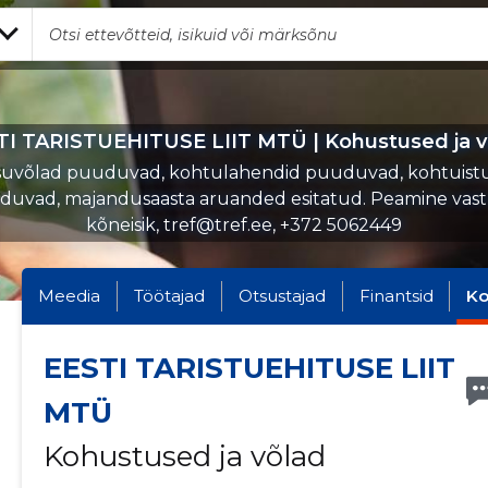
TI TARISTUEHITUSE LIIT MTÜ | Kohustused ja v
uvõlad puuduvad, kohtulahendid puuduvad, kohtuist
uvad, majandusaasta aruanded esitatud. Peamine vas
kõneisik, tref@tref.ee, +372 5062449
Meedia
Töötajad
Otsustajad
Finantsid
Ko
EESTI TARISTUEHITUSE LIIT
MTÜ
Kohustused ja võlad