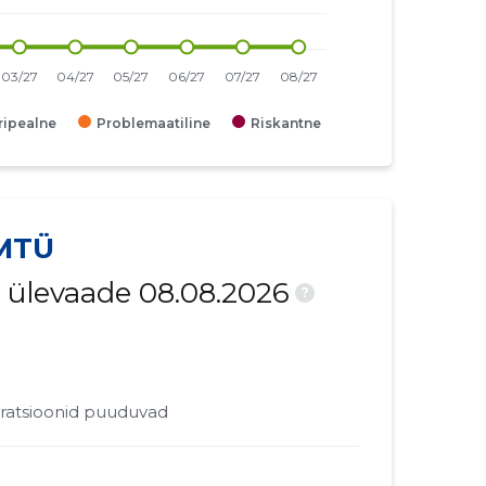
iripealne
Problemaatiline
Riskantne
 MTÜ
 ülevaade 08.08.2026
?
ratsioonid puuduvad