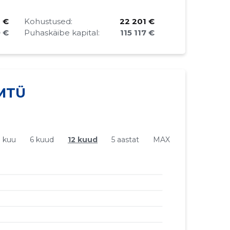
8 €
Kohustused:
22 201 €
9 €
Puhaskäibe kapital:
115 117 €
 MTÜ
1 kuu
6 kuud
12 kuud
5 aastat
MAX