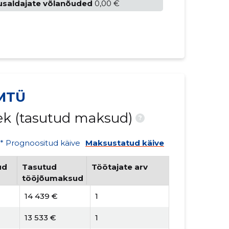
usaldajate võlanõuded
0,00 €
 MTÜ
nek (tasutud maksud)
?
* Prognoositud käive
Maksustatud käive
ud
Tasutud
Töötajate arv
tööjõumaksud
14 439 €
1
13 533 €
1