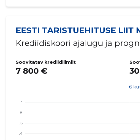
EESTI TARISTUEHITUSE LIIT
Krediidiskoori ajalugu ja prog
Soovitatav krediidilimiit
Soo
7 800 €
30
6 ku