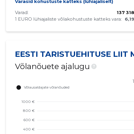
Varasid kohustuste katteks (lühiajaliselt)
Varad:
137 31
1 EURO lühiajaliste võlakohustuste katteks vara:
6,1
EESTI TARISTUEHITUSE LIIT
Võlanõuete ajalugu
?