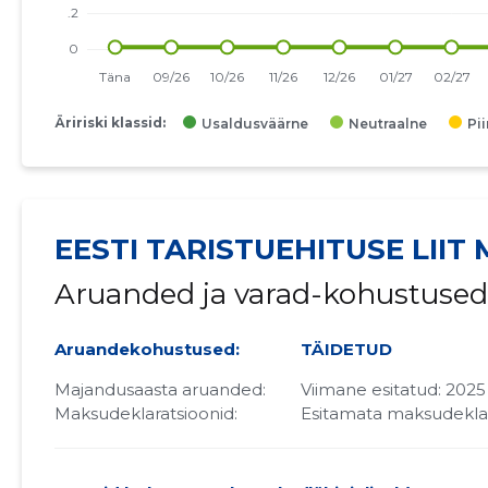
Äririski klassid:
Usaldusväärne
Neutraalne
Pi
EESTI TARISTUEHITUSE LIIT
Aruanded ja varad-kohustused
Aruandekohustused:
TÄIDETUD
Majandusaasta aruanded:
Viimane esitatud: 2025
Maksudeklaratsioonid:
Esitamata maksudekla