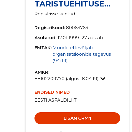
TARISTUEHITUSE
LIIT MTÜ
Registrisse kantud
Registrikood:
80064764
Asutatud:
12.01.1999 (27 aastat)
EMTAK:
Muude ettevõtjate
organisatsioonide tegevus
(94119)
KMKR:
EE102209770 (algus 18.04.19)
ENDISED NIMED
EESTI ASFALDILIIT
LISAN CRM'I