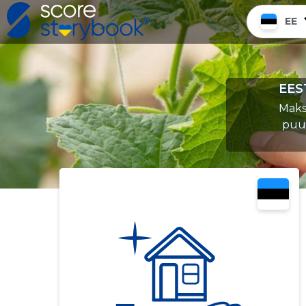
EE
EES
Maks
puud