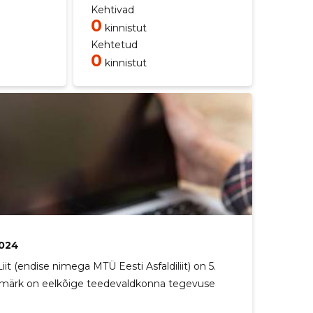
Kehtivad
0
kinnistut
Kehtetud
0
kinnistut
2024
t (endise nimega MTÜ Eesti Asfaldiliit) on 5.
eesmärk on eelkõige teedevaldkonna tegevuse