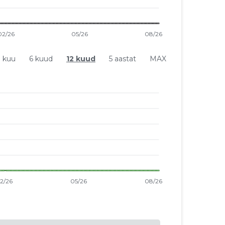
1 kuu
6 kuud
12 kuud
5 aastat
MAX