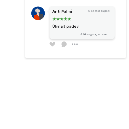
Anti Palmi
6 aastat tagasi
Ülimalt pädev
Allikas:google.com