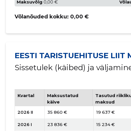
Maksuvõlg
0,00 €
Võla
Võlanõuded kokku:
0,00 €
EESTI TARISTUEHITUSE LIIT
Sissetulek (käibed) ja väljami
Kvartal
Maksustatud
Tasutud riiklik
käive
maksud
2026 II
35 860 €
19 637 €
2026 I
23 836 €
15 234 €