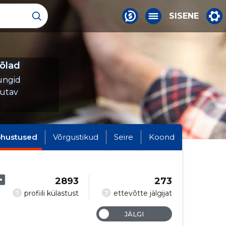
SISENE
õlad
ungid
tutav
hustused
Võrgustikud
Seire
Koond
2893
273
?
?
profiili külastust
ettevõtte jälgijat
JÄLGI