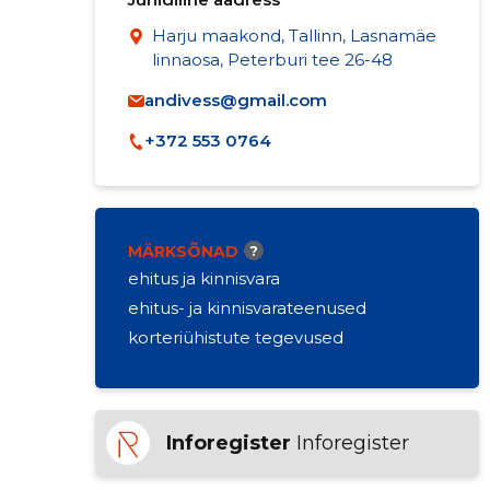
Harju maakond, Tallinn, Lasnamäe
linnaosa, Peterburi tee 26-48
andivess@gmail.com
+372 553 0764
MÄRKSÕNAD
?
ehitus ja kinnisvara
ehitus- ja kinnisvarateenused
korteriühistute tegevused
Inforegister
Inforegister