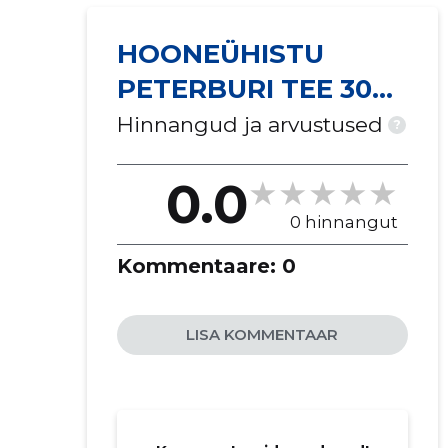
HOONEÜHISTU
PETERBURI TEE 30
TÜH
Hinnangud ja arvustused
?
0.0
0 hinnangut
Kommentaare:
0
LISA KOMMENTAAR