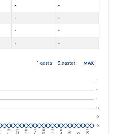
-
-
-
-
-
-
-
-
-
-
1 aasta
5 aastat
MAX
-
-
-
-
-
-
-
-
-
-
-
-