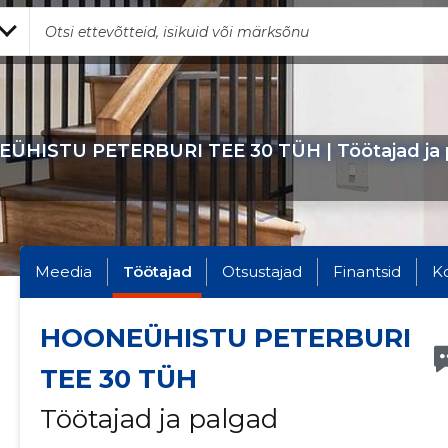
ÜHISTU PETERBURI TEE 30 TÜH | Töötajad ja 
Meedia
Töötajad
Otsustajad
Finantsid
K
HOONEÜHISTU PETERBURI
TEE 30 TÜH
Töötajad ja palgad