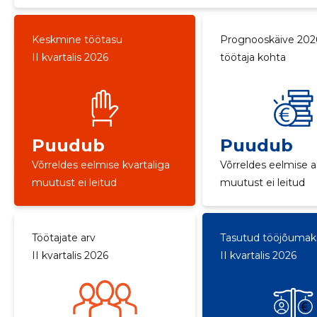
Keskmine töötasu
Prognooskäive 202
II kvartalis 2026
töötaja kohta
Puudub
Puudub
Võrreldes eelmise kvartaliga
Võrreldes eelmise 
muutust ei leitud
muutust ei leitud
Töötajate arv
Tasutud tööjõuma
II kvartalis 2026
II kvartalis 2026