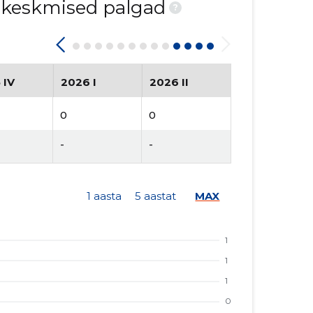
d keskmised palgad
?
 IV
2026 I
2026 II
0
0
-
-
1 aasta
5 aastat
MAX