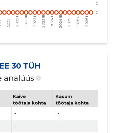
EE 30 TÜH
e analüüs
?
Käive
Kasum
töötaja kohta
töötaja kohta
-
-
-
-