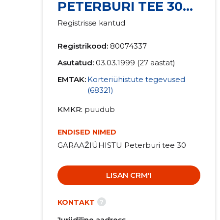
PETERBURI TEE 30
TÜH
Registrisse kantud
Registrikood:
80074337
Asutatud:
03.03.1999 (27 aastat)
EMTAK:
Korteriühistute tegevused
(68321)
KMKR
puudub
ENDISED NIMED
GARAAŽIÜHISTU Peterburi tee 30
LISAN CRM'I
?
KONTAKT
Juriidiline aadress