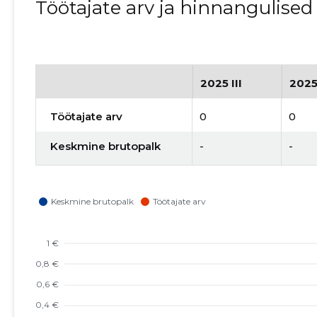
Töötajate arv ja hinnangulise
2025 III
2025
Töötajate arv
0
0
Keskmine brutopalk
-
-