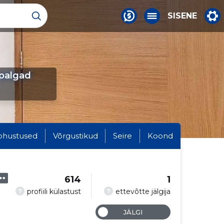
SISENE
palgad
ohustused
Võrgustikud
Seire
Koond
614
1
?
?
profiili külastust
ettevõtte jälgija
JÄLGI