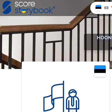
EE
HOONE