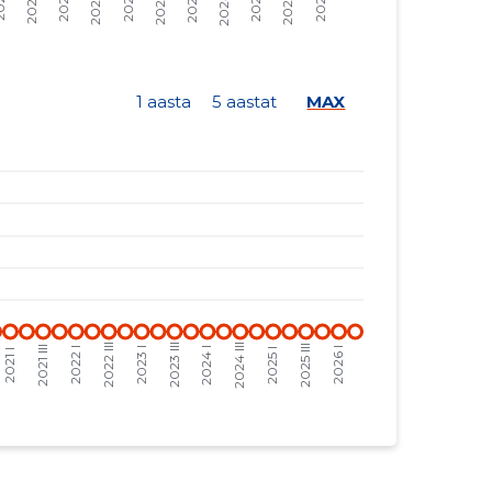
-
-
-
-
1 aasta
5 aastat
MAX
-
-
-
-
-
-
-
-
-
-
-
-
-
-
-
-