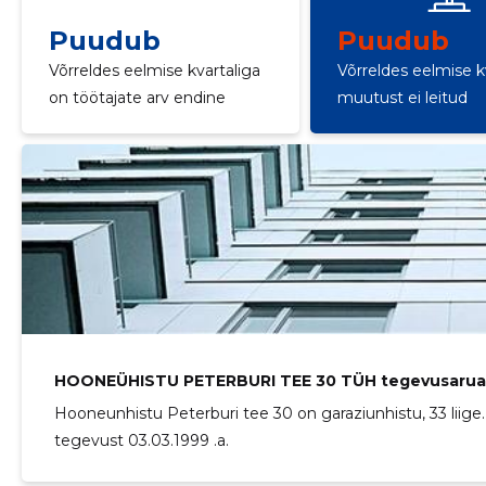
Puudub
Puudub
Võrreldes eelmise kvartaliga
Võrreldes eelmise k
on töötajate arv endine
muutust ei leitud
HOONEÜHISTU PETERBURI TEE 30 TÜH tegevusaru
Hooneunhistu Peterburi tee 30 on garaziunhistu, 33 liige
tegevust 03.03.1999 .a.