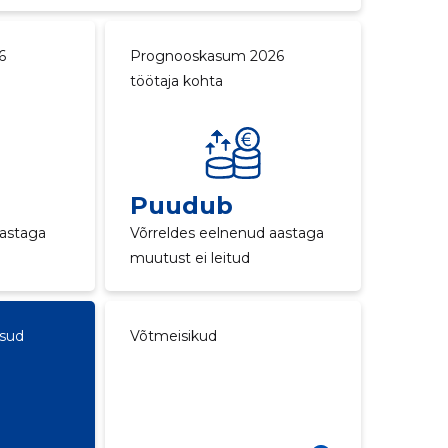
6
Prognooskasum 2026
töötaja kohta
Puudub
aastaga
Võrreldes eelnenud aastaga
muutust ei leitud
ksud
Võtmeisikud