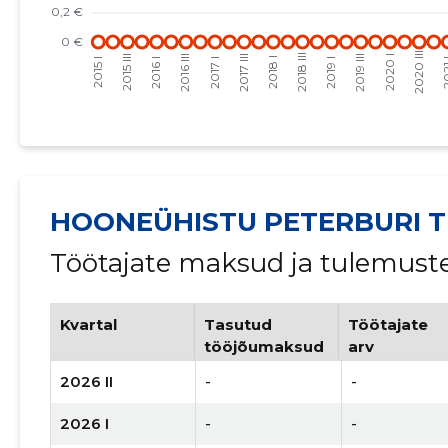
HOONEÜHISTU PETERBURI T
Töötajate maksud ja tulemust
Kvartal
Tasutud
Töötajate
tööjõumaksud
arv
2026 II
-
-
2026 I
-
-