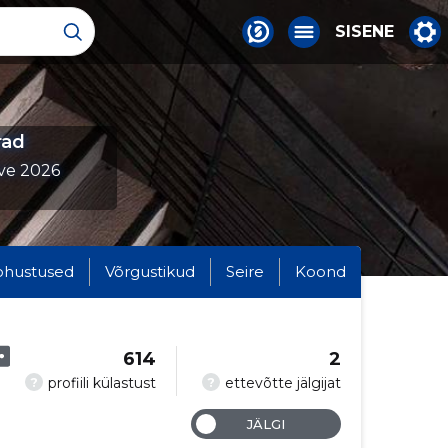
SISENE
rad
ve 2026
ohustused
Võrgustikud
Seire
Koond
614
2
?
?
profiili külastust
ettevõtte jälgijat
JÄLGI