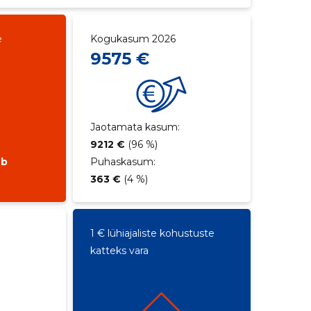
e
Kogukasum 2026
9575 €
Jaotamata kasum:
9212 €
(96 %)
ub
Puhaskasum:
363 €
(4 %)
1 € lühiajaliste kohustuste
katteks vara