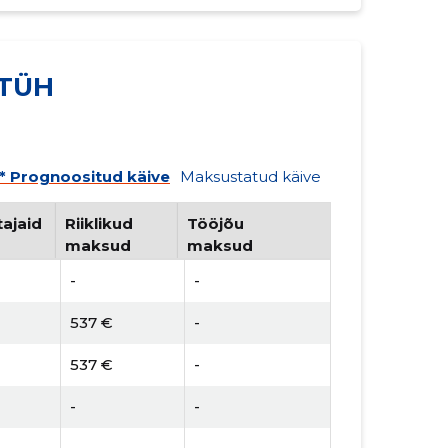
 TÜH
* Prognoositud käive
Maksustatud käive
ajaid
Riiklikud
Tööjõu
maksud
maksud
-
-
537 €
-
537 €
-
-
-