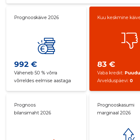
Prognooskäive 2026
Kuu keskmine käiv
992 €
83 €
Väheneb 50 % võrra
Vaba krediit:
Puud
võrreldes eelmise aastaga
Arvelduspäevi:
0
Prognoos
Prognooskasumi
bilansimaht 2026
marginaal 2026