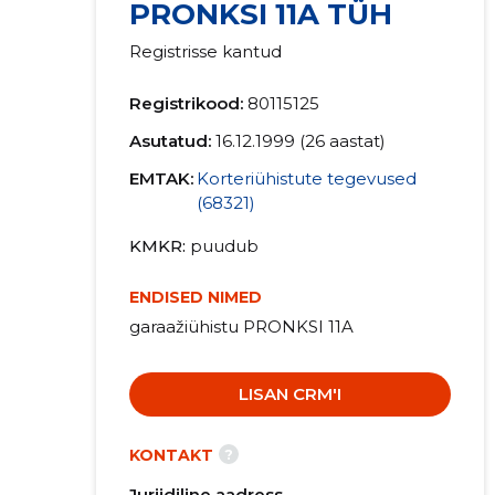
PRONKSI 11A TÜH
Registrisse kantud
Registrikood:
80115125
Asutatud:
16.12.1999 (26 aastat)
EMTAK:
Korteriühistute tegevused
(68321)
KMKR
puudub
ENDISED NIMED
garaažiühistu PRONKSI 11A
LISAN CRM'I
?
KONTAKT
Juriidiline aadress