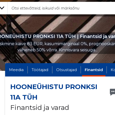
ONEÜHISTU PRONKSI 11A TÜH | Finantsid ja va
skmine käive 83 EUR, kasumimarginaal 0%, prognooskäi
väheneb 50% võrra. Kinnisvara seisuga...
Meedia
Töötajad
Otsustajad
Finantsid
K
HOONEÜHISTU PRONKSI
11A TÜH
Finantsid ja varad