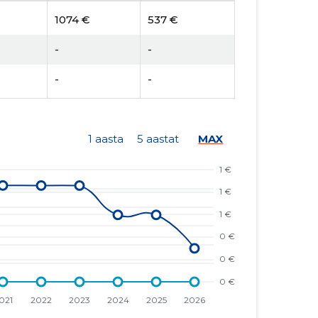
1074 €
537 €
-
-
-
-
1 aasta
5 aastat
MAX