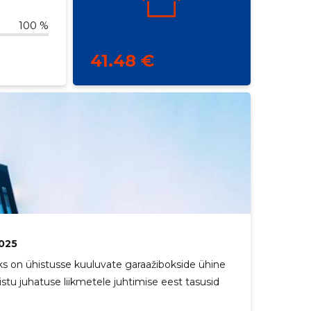
100 %
41.48 €
025
ks on ühistusse kuuluvate garaažibokside ühine
histu juhatuse liikmetele juhtimise eest tasusid