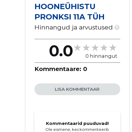
HOONEÜHISTU
PRONKSI 11A TÜH
Hinnangud ja arvustused
?
0.0
0 hinnangut
Kommentaare:
0
LISA KOMMENTAAR
Kommentaarid puuduvad!
Ole esimene, kes kommenteerib