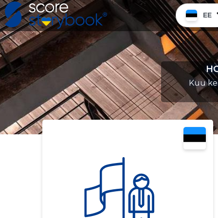
EE
HO
Kuu ke