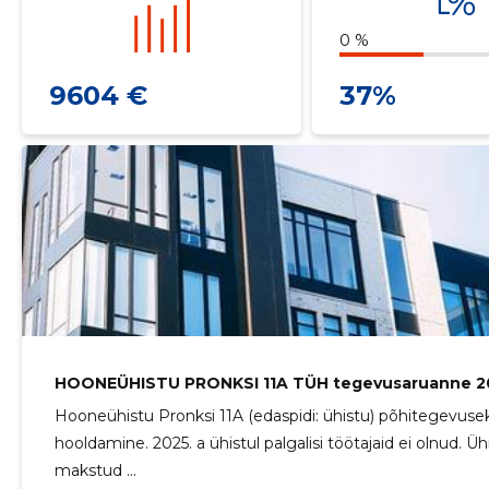
0 %
9604 €
37%
HOONEÜHISTU PRONKSI 11A TÜH tegevusaruanne 2
Hooneühistu Pronksi 11A (edaspidi: ühistu) põhitegevuse
hooldamine. 2025. a ühistul palgalisi töötajaid ei olnud. Ü
makstud ...