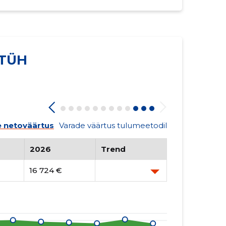
 TÜH
 netoväärtus
Varade väärtus tulumeetodil
2026
Trend
16 724 €