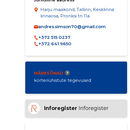
Harju maakond, Tallinn, Kesklinna
linnaosa, Pronksi tn 11a
andres.simson70@gmail.com
+372 515 0237
+372 641 9650
MÄRKSÕNAD
?
korteriühistute tegevused
Inforegister
Inforegister