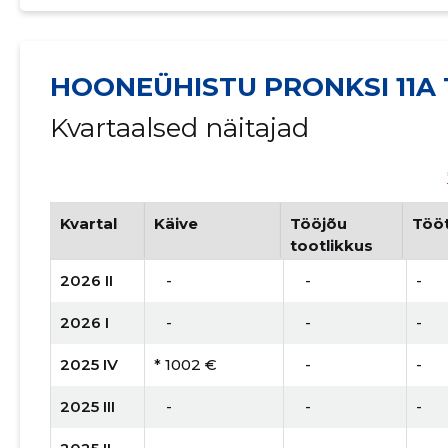
HOONEÜHISTU PRONKSI 11A
Kvartaalsed näitajad
Kvartal
Käive
Tööjõu
Tööt
tootlikkus
2026 II
   -
   -
-
2026 I
   -
   -
-
2025 IV
* 1002 €
   -
-
2025 III
   -
   -
-