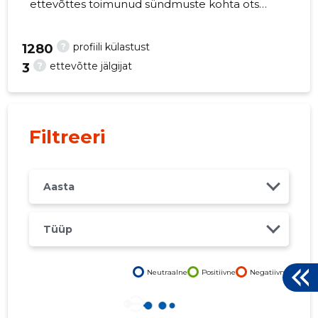
ettevõttes toimunud sündmuste kohta otse
oma mobiili, veebi või emailile. Õiged otsused
õigel ajal!
?
profiili külastust
1280
?
ettevõtte jälgijat
3
3
Filtreeri
Aasta
Tüüp
Neutraalne
Positiivne
Negatiivne