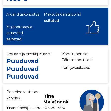
p
Aruandluskohustus
Maksudeklaratsioonid
esitatud
Majandusaasta
aruanded
esitatud
Kohtulahendid:
Otsused ja ettekirjutused
Puuduvad
Täitemenetlused:
Puuduvad
Tarbijavaidlused:
Puuduvad
Peamine vastutav
Irina
kõneisik
Malašonok
irinamal1966@mail.ru
+372 5086270