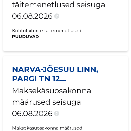
täitemenetlused seisuga
2021 IV
-
29 €
06.08.2026
?
2021 III
-
209 €
Kohtutäiturite täitemenetlused
2021 II
-
111 €
PUUDUVAD
2021 I
-
111 €
2020 IV
-
111 €
NARVA-JÕESUU LINN,
2020 III
-
148 €
PARGI TN 12
2020 II
-
74 €
KORTERIÜHISTU
Maksekäsuosakonna
2020 I
-
111 €
määrused seisuga
2019 IV
-
111 €
06.08.2026
?
2019 III
-
111 €
Maksekäsuosakonna määrused
2019 II
-
111 €