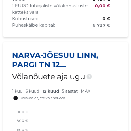
1 EURO lühiajaliste võlakohustuste
0,00 €
katteks vara:
Kohustused:
0 €
Puhaskäibe kapital:
6 727 €
NARVA-JÕESUU LINN,
PARGI TN 12
KORTERIÜHISTU
Võlanõuete ajalugu
?
1 kuu
6 kuud
12 kuud
5 aastat
MAX