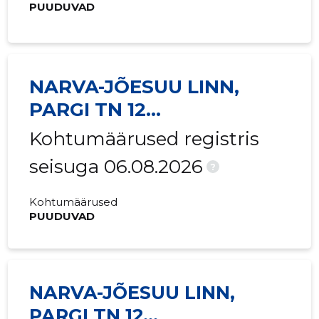
PUUDUVAD
2019 I
-
111 €
2018 IV
-
111 €
NARVA-JÕESUU LINN,
2018 III
-
111 €
PARGI TN 12
2018 II
-
111 €
KORTERIÜHISTU
Kohtumäärused registris
2018 I
-
111 €
seisuga 06.08.2026
?
2017 IV
-
111 €
Kohtumäärused
2017 III
-
111 €
PUUDUVAD
2017 II
-
111 €
2017 I
-
111 €
NARVA-JÕESUU LINN,
2016 IV
1466 €
497 €
PARGI TN 12