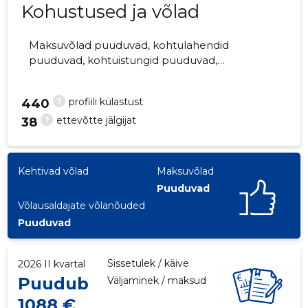
Kohustused ja võlad
Maksuvõlad puuduvad, kohtulahendid
puuduvad, kohtuistungid puuduvad,
2
majandusaasta aruanded esitatud. Peamine
vastutav kõneisik, irinamal1966@mail.ru, +372
?
profiili külastust
440
5086270
?
ettevõtte jälgijat
38
Kehtivad võlad
Maksuvõlad
Puuduvad
Võlausaldajate võlanõuded
Puuduvad
Sissetulek / käive
2026 II kvartal
Puudub
Väljaminek / maksud
1088 €