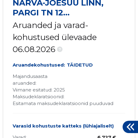
NARVA-JÕESUU LINN,
PARGI TN 12
KORTERIÜHISTU
Aruanded ja varad-
kohustused ülevaade
06.08.2026
?
Aruandekohustused:
TÄIDETUD
Majandusaasta
aruanded:
Viimane esitatud: 2025
Maksudeklaratsioonid:
Esitamata maksudeklaratsioonid puuduvad
Varasid kohustuste katteks (lühiajaliselt)
Varad:
6 727 €