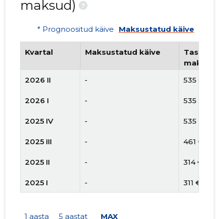
maksud)
?
* Prognoositud käive
Maksustatud käive
Kvartal
Maksustatud käive
Tasutud 
maksud
2026 II
-
535 €
2026 I
-
535 €
2025 IV
-
535 €
2025 III
-
461 €
2025 II
-
314 €
2025 I
-
311 €
2024 IV
-
250 €
1 aasta
5 aastat
MAX