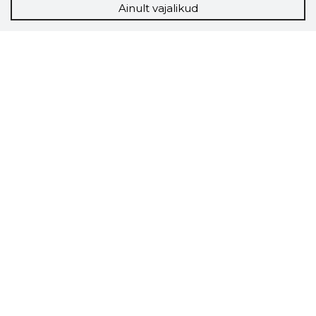
Ainult vajalikud
Storybook
Chrome laiendus
Storybooki laiendus ütleb Sulle, mis firma
veebilehel Sa parajasti viibid ja kui usaldusväärne
see firma täna on.
LAADI LAIENDUS ALLA