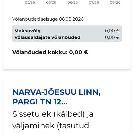
Võlanõuded seisuga 06.08.2026
Maksuvõlg
0,00 €
Võlausaldajate võlanõuded
0,00 €
Võlanõuded kokku:
0,00 €
NARVA-JÕESUU LINN,
PARGI TN 12
KORTERIÜHISTU
Sissetulek (käibed) ja
väljaminek (tasutud