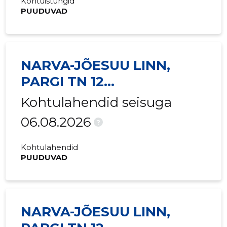
Kohtuistungid
PUUDUVAD
NARVA-JÕESUU LINN,
PARGI TN 12
KORTERIÜHISTU
Kohtulahendid seisuga
06.08.2026
?
Kohtulahendid
PUUDUVAD
NARVA-JÕESUU LINN,