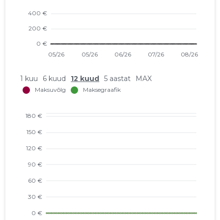
1 kuu
6 kuud
12 kuud
5 aastat
MAX