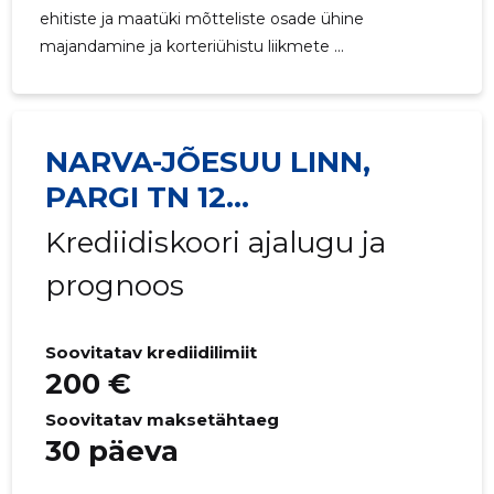
ehitiste ja maatüki mõtteliste osade ühine
majandamine ja korteriühistu liikmete ...
NARVA-JÕESUU LINN,
PARGI TN 12
KORTERIÜHISTU
Krediidiskoori ajalugu ja
prognoos
Soovitatav krediidilimiit
200 €
Soovitatav maksetähtaeg
30 päeva