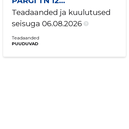
PARGI TN 12
KORTERIÜHISTU
Teadaanded ja kuulutused
seisuga 06.08.2026
?
Teadaanded
PUUDUVAD