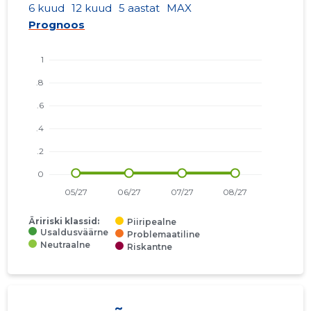
6 kuud
12 kuud
5 aastat
MAX
Prognoos
Äririski klassid:
Piiripealne
Usaldusväärne
Problemaatiline
Neutraalne
Riskantne