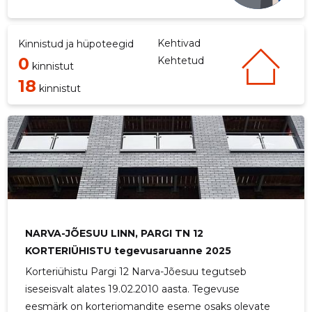
Kehtivad
Kinnistud ja hüpoteegid
0
Kehtetud
kinnistut
18
kinnistut
NARVA-JÕESUU LINN, PARGI TN 12
KORTERIÜHISTU tegevusaruanne 2025
Korteriühistu Pargi 12 Narva-Jõesuu tegutseb
iseseisvalt alates 19.02.2010 aasta. Tegevuse
eesmärk on korteriomandite eseme osaks olevate