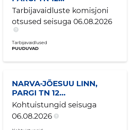
2016 III
1455 €
497 €
KORTERIÜHISTU
Tarbijavaidluste komisjoni
2016 II
1455 €
497 €
otsused seisuga 06.08.2026
2016 I
1422 €
485 €
?
2015 IV
1806 €
228 €
Tarbijavaidlused
PUUDUVAD
2015 III
914 €
110 €
2015 II
879 €
106 €
2015 I
1469 €
186 €
NARVA-JÕESUU LINN,
PARGI TN 12
KORTERIÜHISTU
Kohtuistungid seisuga
06.08.2026
?