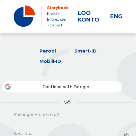
Storybook
LOO
Kreedix
ENG
KONTO
Inforegister
1Contact
Parool
Smart-ID
Mobiil-ID
VÕI