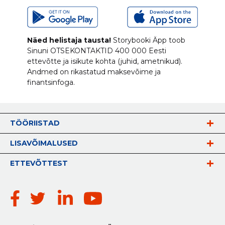
Näed helistaja tausta!
Storybooki Äpp toob
Sinuni
OTSEKONTAKTID
400 000 Eesti
ettevõtte ja isikute kohta (juhid, ametnikud).
Andmed on rikastatud maksevõime ja
finantsinfoga.
TÖÖRIISTAD
LISAVÕIMALUSED
ETTEVÕTTEST