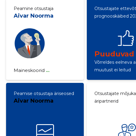
Peamine otsustaja
Otsustajate ettevõ
Aivar Noorma
prognooskäibed 20
Puuduvad
Võrreldes eelneva 
muutust ei leitud
Maineskoorid
...
Peamise otsustaja äriseosed
Otsustajate mõjuk
Aivar Noorma
äripartnerid