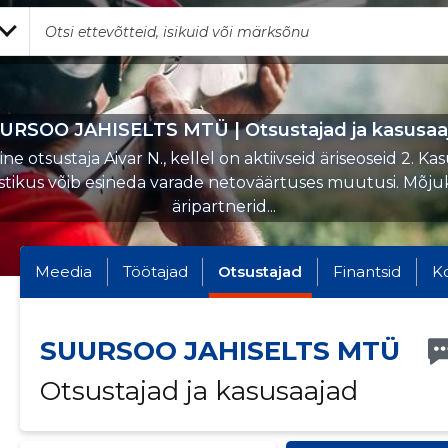
URSOO JAHISELTS MTÜ | Otsustajad ja kasusaa
e otsustaja Aivar N., kellel on aktiivseid äriseoseid 2. Ka
stikus võib esineda varade netoväärtuses muutusi. Mõj
äripartnerid...
Meedia
Töötajad
Otsustajad
Finantsid
K
SUURSOO JAHISELTS MTÜ
Otsustajad ja kasusaajad