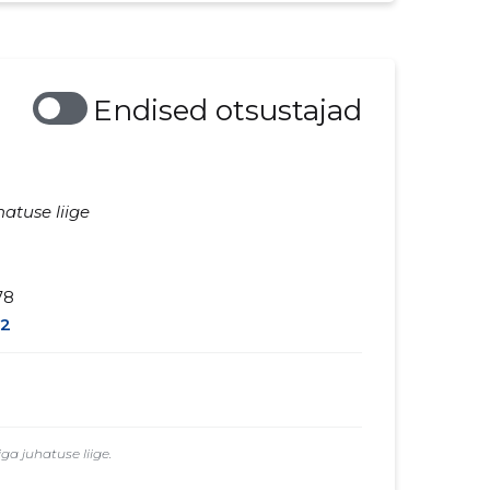
Endised otsustajad
hatuse liige
78
2
a juhatuse liige.