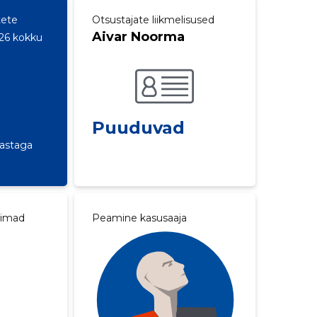
tete
Otsustajate liikmelisused
Aivar Noorma
26 kokku
Puuduvad
aastaga
aimad
Peamine kasusaaja