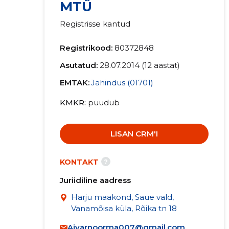
MTÜ
Registrisse kantud
Registrikood:
80372848
Asutatud:
28.07.2014 (12 aastat)
EMTAK:
Jahindus (01701)
KMKR
puudub
LISAN CRM'I
?
KONTAKT
Juriidiline aadress
Harju maakond, Saue vald,
Vanamõisa küla, Rõika tn 18
Aivarnoorma007@gmail.com