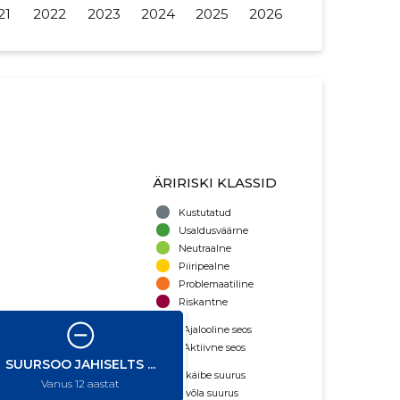
21
2022
2023
2024
2025
2026
ÄRIRISKI KLASSID
Kustutatud
Usaldusväärne
Neutraalne
Piiripealne
Problemaatiline
Riskantne
Ajalooline seos
Aktiivne seos
käibe suurus
võla suurus