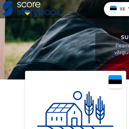
EE
SU
Peamin
võrgu