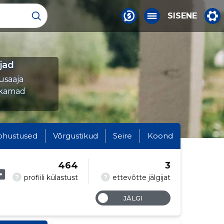
SISENE
jad
susaaja
ukamad
ohustused
Võrgustikud
Seire
Koond
464
3
?
?
profiili külastust
ettevõtte jälgijat
JÄLGI