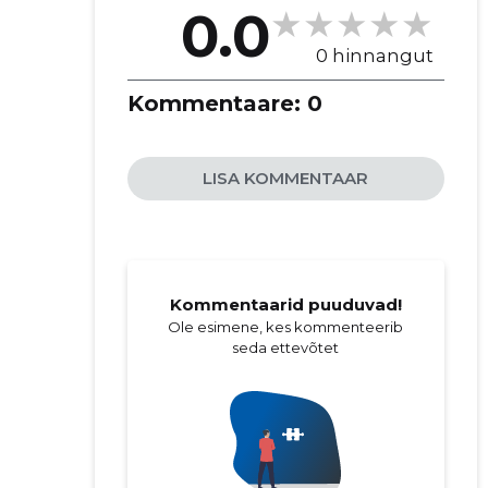
0.0
0 hinnangut
Kommentaare:
0
LISA KOMMENTAAR
Kommentaarid puuduvad!
Ole esimene, kes kommenteerib
seda ettevõtet