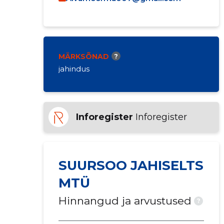
MÄRKSÕNAD
?
jahindus
Inforegister
Inforegister
SUURSOO JAHISELTS
MTÜ
Hinnangud ja arvustused
?