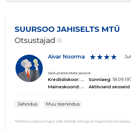
SUURSOO JAHISELTS MTÜ
Otsustajad
?
★★★★
Aivar Noorma
Ju
Seotud ettevõtete skoorid
Krediidiskoor:
...
Sünniaeg:
18.09.19
Maineskoorid:
...
Aktiivseid seoseid
Jahindus
Muu teenindus
*Mittetulundusühingut võib kõikide tehingute tegemisel esindada ig