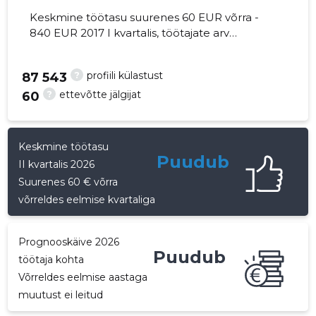
Keskmine töötasu suurenes 60 EUR võrra -
840 EUR 2017 I kvartalis, töötajate arv
vähenes 3 võrra - 1 töötajat
?
profiili külastust
29
87 543
?
ettevõtte jälgijat
60
Keskmine töötasu
Puudub
II kvartalis 2026
Suurenes 60 € võrra
võrreldes eelmise kvartaliga
Prognooskäive 2026
Puudub
töötaja kohta
Võrreldes eelmise aastaga
muutust ei leitud