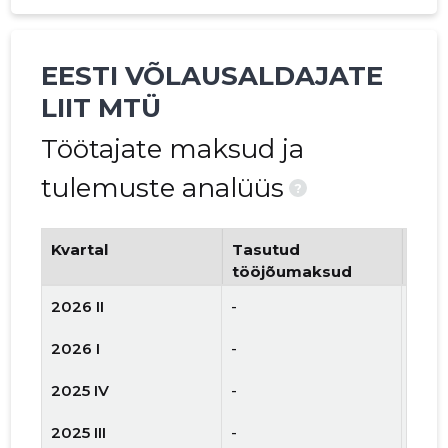
EESTI VÕLAUSALDAJATE
LIIT MTÜ
Töötajate maksud ja
tulemuste analüüs
?
Kvartal
Tasutud
Tööt
tööjõumaksud
arv
2026 II
-
-
2026 I
-
-
2025 IV
-
-
2025 III
-
-