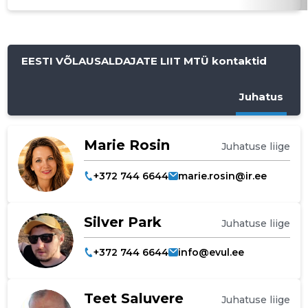
EESTI VÕLAUSALDAJATE LIIT MTÜ kontaktid
Juhatus
Marie Rosin
Juhatuse liige
+372 744 6644
marie.rosin@ir.ee
Silver Park
Juhatuse liige
+372 744 6644
info@evul.ee
Teet Saluvere
Juhatuse liige