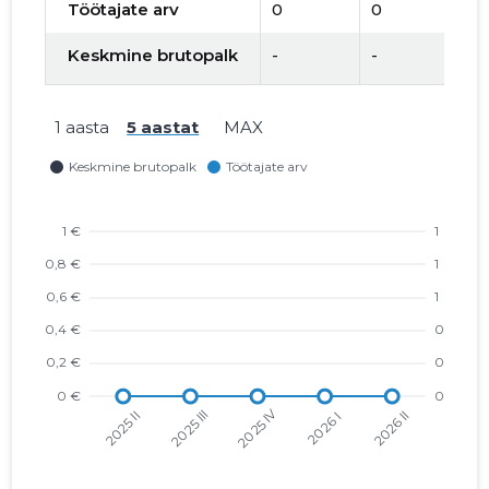
Töötajate arv
0
0
0
Keskmine brutopalk
-
-
-
1 aasta
5 aastat
MAX