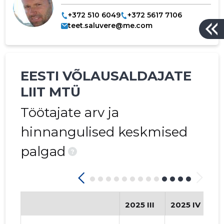
+372 510 6049
+372 5617 7106
teet.saluvere@me.com
EESTI VÕLAUSALDAJATE
LIIT MTÜ
Töötajate arv ja
hinnangulised keskmised
palgad
?
2025 III
2025 IV
2