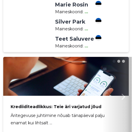
Marie Rosin
Maineskoorid:
...
Silver Park
Maineskoorid:
...
Teet Saluvere
Maineskoorid:
...
Krediiditeadlikkus: Teie äri varjatud jõud
Äritegevuse juhtimine nõuab tänapäeval palju
enamat kui lihtsalt ...