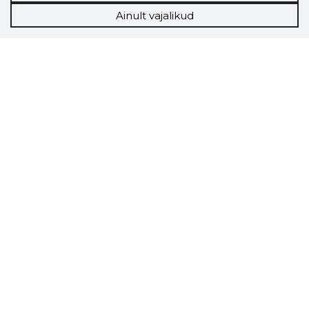
Ainult vajalikud
Storybook
Chrome laiendus
Storybooki laiendus ütleb Sulle, mis firma
veebilehel Sa parajasti viibid ja kui usaldusväärne
see firma täna on.
LAADI LAIENDUS ALLA