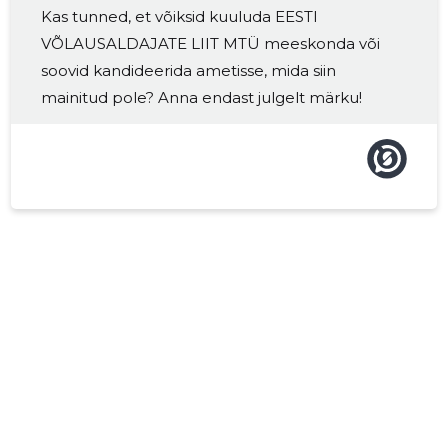
Kas tunned, et võiksid kuuluda EESTI
2017 II
-
-
VÕLAUSALDAJATE LIIT MTÜ meeskonda või
2017 I
2256 €
1
soovid kandideerida ametisse, mida siin
mainitud pole? Anna endast julgelt märku!
2016 IV
4060 €
4
2016 III
7712 €
4
2016 II
3894 €
4
2016 I
2122 €
4
2015 IV
-
-
2015 III
-
-