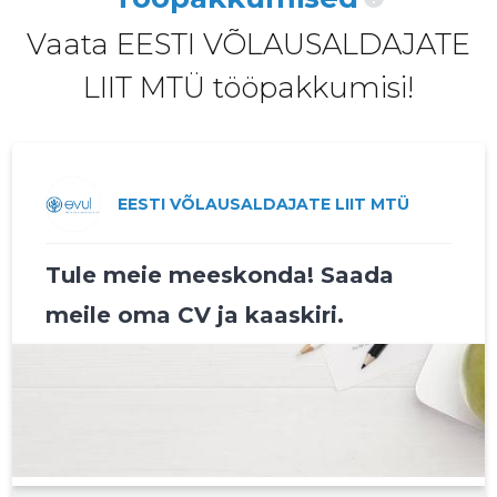
2020 I
-
-
Vaata EESTI VÕLAUSALDAJATE
2019 IV
-
-
LIIT MTÜ tööpakkumisi!
2019 III
-
-
2019 II
-
-
2019 I
-
-
EESTI VÕLAUSALDAJATE LIIT MTÜ
2018 IV
-
-
Tule meie meeskonda! Saada
2018 III
-
-
meile oma CV ja kaaskiri.
2018 II
-
-
2018 I
-
-
2017 IV
-
-
2017 III
-
-