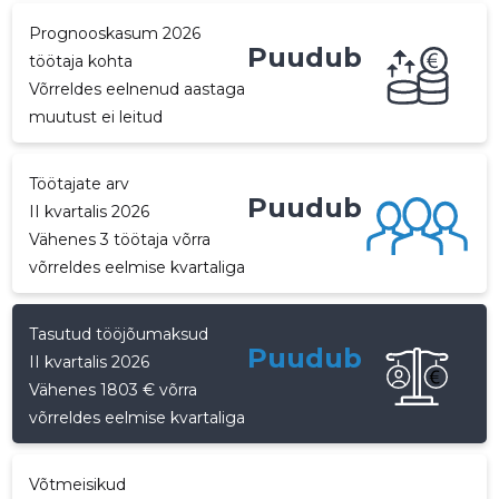
Prognooskasum 2026
p
Puudub
töötaja kohta
Võrreldes eelnenud aastaga
muutust ei leitud
Töötajate arv
Puudub
II kvartalis 2026
Vähenes 3 töötaja võrra
võrreldes eelmise kvartaliga
Tasutud tööjõumaksud
Puudub
II kvartalis 2026
Vähenes 1803 € võrra
võrreldes eelmise kvartaliga
Võtmeisikud