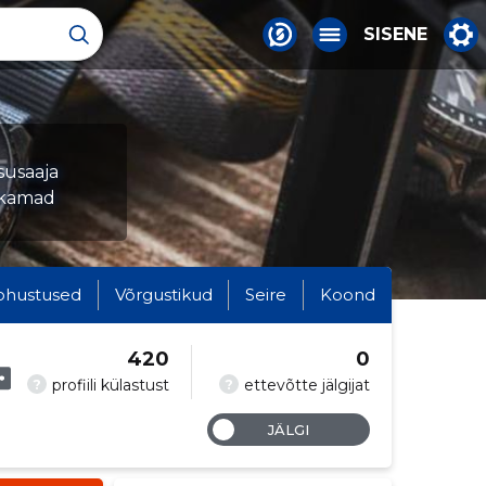
SISENE
susaaja
ukamad
ohustused
Võrgustikud
Seire
Koond
420
0
?
?
profiili külastust
ettevõtte jälgijat
JÄLGI