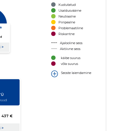
Kustutatud
Usaldusväärne
Neutraalne
Piiripealne
Problemaatiline
Riskantne
Ajalooline seos
Aktiivne seos
käibe suurus
võla suurus
Seoste laiendamine