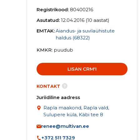
Registrikood:
80400216
Asutatud:
12.04.2016 (10 aastat)
EMTAK:
Aiandus- ja suvilaühistute
haldus (68322)
KMKR
puudub
LISAN CRM'I
?
KONTAKT
Juriidiline aadress
Rapla maakond, Rapla vald,
Sulupere küla, Käbi tee 8
renee@multivan.ee
+372 511 7329