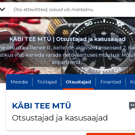
KÄBI TEE MTÜ | Otsustajad ja kasusaajad
e otsustaja Renee R., kellel on aktiivseid äriseoseid 2. Ka
stikus võib esineda varade netoväärtuses muutusi. Mõj
äripartnerid...
Meedia
Töötajad
Otsustajad
Finantsid
K
KÄBI TEE MTÜ
Otsustajad ja kasusaajad