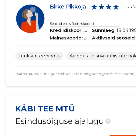
★★★★
Birke Pikkoja
Juh
Seotud ettevõtete skoorid
Krediidiskoor:
...
Sünniaeg:
18.04.19
Maineskoorid:
...
Aktiivseid seoseid
Juuksuriteenindus
Aiandus- ja suvilaühistute ha
*Mittetulundusühingut võib kõikide tehingute tegemisel esindada ig
KÄBI TEE MTÜ
Esindusõiguse ajalugu
?