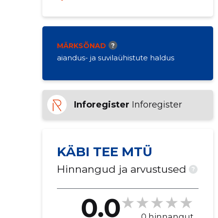
MÄRKSÕNAD
?
aiandus- ja suvilaühistute haldus
Inforegister
Inforegister
KÄBI TEE MTÜ
Hinnangud ja arvustused
?
0.0
0 hinnangut