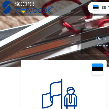
EE
Peamin
võrgu