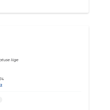
atuse liige
74
2