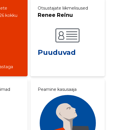
tete
Otsustajate liikmelisused
Renee Reinu
26 kokku
Puuduvad
a
aastaga
aimad
Peamine kasusaaja