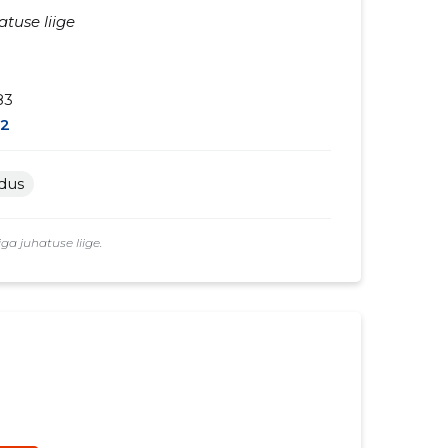
atuse liige
83
2
ldus
a juhatuse liige.