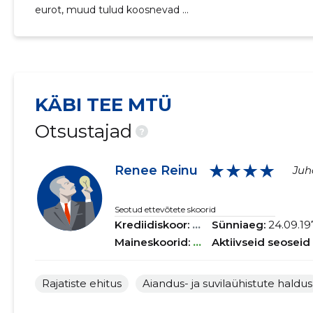
eurot, muud tulud koosnevad ...
KÄBI TEE MTÜ
Otsustajad
?
★★★★
Renee Reinu
Juh
Seotud ettevõtete skoorid
Krediidiskoor:
...
Sünniaeg:
24.09.19
Maineskoorid:
...
Aktiivseid seoseid
Rajatiste ehitus
Aiandus- ja suvilaühistute haldus