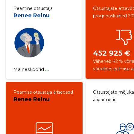
Peamine otsustaja
Otsustajate ettevõ
Renee Reinu
prognooskäibed 20
452 925 €
Väheneb 42 % võrr
võrreldes eelmise 
Maineskoorid
...
Peamise otsustaja äriseosed
Otsustajate mõjuk
Renee Reinu
äripartnerid