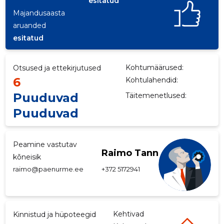
esitatud
Majandusaasta
p
aruanded
esitatud
Kohtumäärused:
Otsused ja ettekirjutused
6
Kohtulahendid:
Puuduvad
Täitemenetlused:
Puuduvad
Peamine vastutav
Raimo Tann
kõneisik
raimo@paenurme.ee
+372 5172941
Kehtivad
Kinnistud ja hüpoteegid