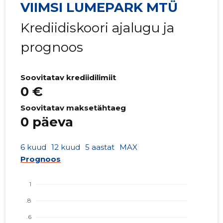
VIIMSI LUMEPARK MTÜ
Krediidiskoori ajalugu ja
prognoos
Soovitatav krediidilimiit
0 €
Soovitatav maksetähtaeg
0 päeva
6 kuud
12 kuud
5 aastat
MAX
Prognoos