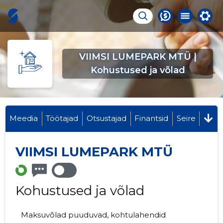
VIIMSI LUMEPARK MTÜ |
Kohustused ja võlad
Meedia
Töötajad
Otsustajad
Finantsid
Seire
VIIMSI LUMEPARK MTÜ
Kohustused ja võlad
Maksuvõlad puuduvad, kohtulahendid