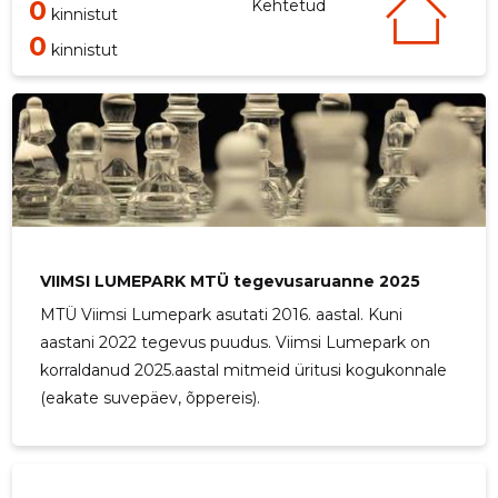
0
Kehtetud
kinnistut
0
kinnistut
VIIMSI LUMEPARK MTÜ tegevusaruanne 2025
MTÜ Viimsi Lumepark asutati 2016. aastal. Kuni
aastani 2022 tegevus puudus. Viimsi Lumepark on
korraldanud 2025.aastal mitmeid üritusi kogukonnale
(eakate suvepäev, õppereis).