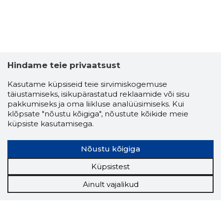
Hindame teie privaatsust
Kasutame küpsiseid teie sirvimiskogemuse
täiustamiseks, isikupärastatud reklaamide või sisu
pakkumiseks ja oma liikluse analüüsimiseks. Kui
klõpsate "nõustu kõigiga", nõustute kõikide meie
küpsiste kasutamisega.
Nõustu kõigiga
Küpsistest
Ainult vajalikud