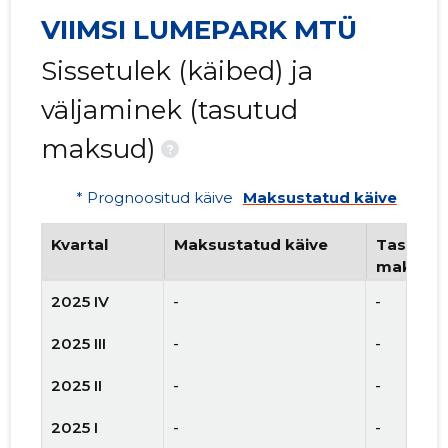
VIIMSI LUMEPARK MTÜ
Sissetulek (käibed) ja
väljaminek (tasutud
maksud)
?
* Prognoositud käive
Maksustatud käive
Kvartal
Maksustatud käive
Tasutud 
maksud
2025 IV
-
-
2025 III
-
-
2025 II
-
-
2025 I
-
-