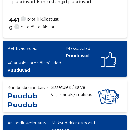
puuduvad, kohtuistungid puuduvad,
majandusaasta aruanded esitatud. Peamine
vastutav kõneisik, raimo@paenurme.ee, +372
?
profiili külastust
441
5172941
?
ettevõtte jälgijat
0
6
Kehtivad võlad
Maksuvõlad
Puuduvad
Võlausaldajate võlanõuded
Puuduvad
Sissetulek / käive
Kuu keskmine käive
Puudub
Väljaminek / maksud
Puudub
Aruandluskohustus
Maksudeklaratsioonid