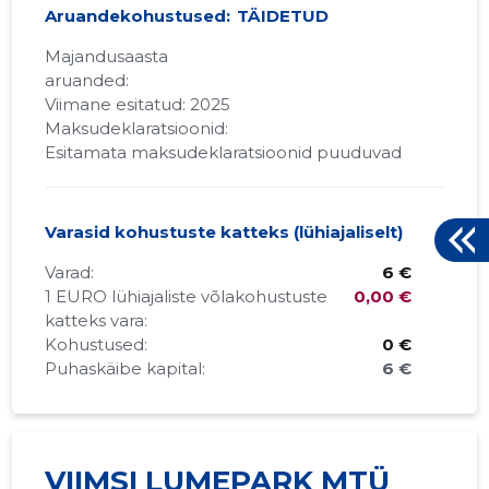
Aruandekohustused:
TÄIDETUD
Majandusaasta
aruanded:
Viimane esitatud: 2025
Maksudeklaratsioonid:
Esitamata maksudeklaratsioonid puuduvad
Varasid kohustuste katteks (lühiajaliselt)
Varad:
6 €
1 EURO lühiajaliste võlakohustuste
0,00 €
katteks vara:
Kohustused:
0 €
Puhaskäibe kapital:
6 €
VIIMSI LUMEPARK MTÜ