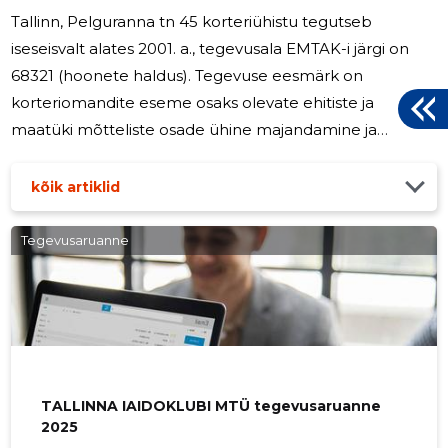
Tallinn, Pelguranna tn 45 korteriühistu tegutseb
iseseisvalt alates 2001. a., tegevusala EMTAK-i järgi on
68321 (hoonete haldus). Tegevuse eesmärk on
korteriomandite eseme osaks olevate ehitiste ja
maatüki mõtteliste osade ühine majandamine ja
korteriühistu liikmete ühiste huvide esindamine.
Aruandeaastal põhitegevuse tulud olid 17226 eur ja
kõik artiklid
kulud olid 18482 eur. Korteriühistu ei maksnud tasu
juhatuse liikmetele. Korteriühistu maksis palka 6057
Tegevusaruanne
eurot 1-le inimesele.
TALLINNA IAIDOKLUBI MTÜ tegevusaruanne
2025