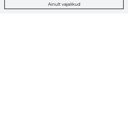
Ainult vajalikud
Storybook
Chrome laiendus
Storybooki laiendus ütleb Sulle, mis firma
veebilehel Sa parajasti viibid ja kui usaldusväärne
see firma täna on.
LAADI LAIENDUS ALLA