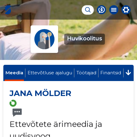
Huvikoolitus
Meedia
Ettevõtluse ajalugu
Töötajad
Finantsid
JANA MÖLDER
Ettevõtete ärimeedia ja
uudisvoog