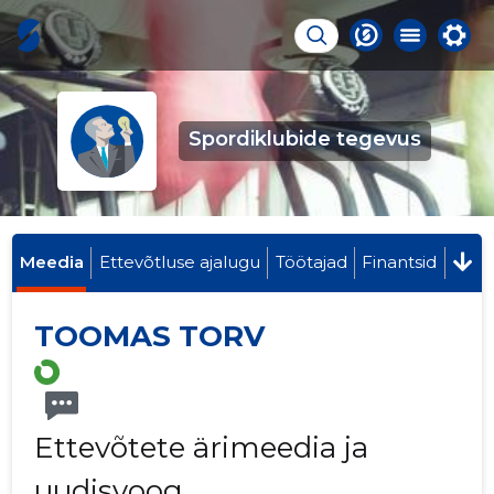
Spordiklubide tegevus
Meedia
Ettevõtluse ajalugu
Töötajad
Finantsid
TOOMAS TORV
Ettevõtete ärimeedia ja
uudisvoog