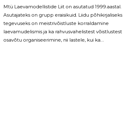
Mtü Laevamodellistide Liit on asutatud 1999.aastal.
Asutajateks on grupp eraisikuid. Liidu põhikirjaliseks
tegevuseks on meistrivõistluste korraldamine
laevamudelismis ja ka rahvusvahelistest võistlustest
osavõtu organiseerimine, nii lastele, kui ka
täiskasvanutele. Liit on saanud 2024.aastal toetust
summas 5602.- eurot, Eesti Tehnika- ja spordiliidult
1844-eurot ja eraisikutelt 3758.- eurot. Lisaks on Liidule
tasutud 2024.aastal võistluste osalustasusid ja
stardimaksusid summas 3540.- eurot. Liikmemakse on
liikmed tasunud 2024.aastal summas 455.- eurot, s.h.
noored 175.- ja seeniorid
3