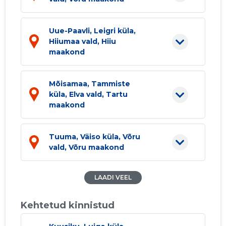
Uue-Paavli, Leigri küla,
Hiiumaa vald, Hiiu
maakond
Mõisamaa, Tammiste
küla, Elva vald, Tartu
maakond
Tuuma, Väiso küla, Võru
vald, Võru maakond
LAADI VEEL
Kehtetud kinnistud