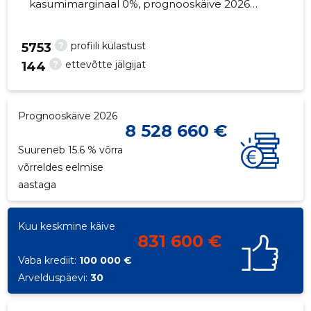
kasumimarginaal 0%, prognooskäive 2026
suureneb 15.6% võrra. Kinnisvara seisuga...
?
profiili külastust
5753
?
ettevõtte jälgijat
144
166
Prognooskäive 2026
8 528 660 €
Suureneb 15.6 % võrra
võrreldes eelmise
aastaga
Kuu keskmine käive
831 600 €
Vaba krediit:
100 000 €
Arvelduspäevi:
30