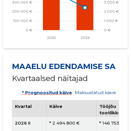
MAAELU EDENDAMISE SA
Kvartaalsed näitajad
* Prognoositud käive
Maksustatud käive
Kvartal
Käive
Tööjõu
tootlikkus
2026 II
* 2 494 800 €
* 146 753 €