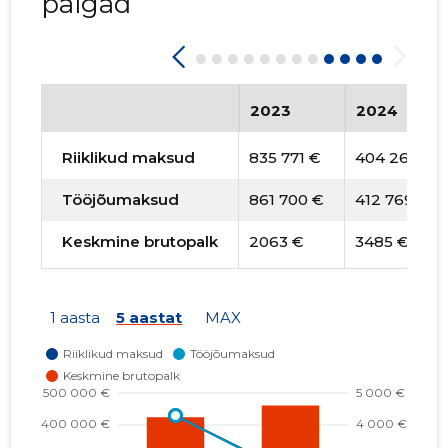
palgad
2023
2024
Riiklikud maksud
835 771 €
404 263 €
Tööjõumaksud
861 700 €
412 769 €
Keskmine brutopalk
2063 €
3485 €
1 aasta
5 aastat
MAX