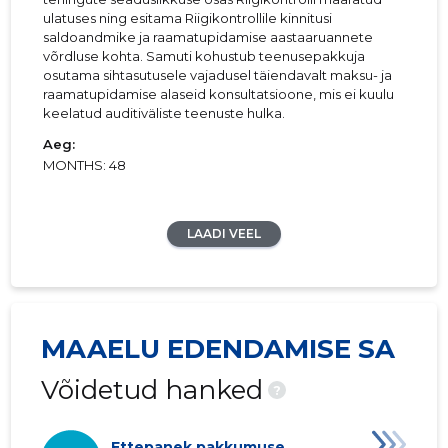
ulatuses ning esitama Riigikontrollile kinnitusi
saldoandmike ja raamatupidamise aastaaruannete
võrdluse kohta. Samuti kohustub teenusepakkuja
osutama sihtasutusele vajadusel täiendavalt maksu- ja
raamatupidamise alaseid konsultatsioone, mis ei kuulu
keelatud auditiväliste teenuste hulka.
Aeg:
MONTHS: 48
LAADI VEEL
MAAELU EDENDAMISE SA
Võidetud hanked
?
Ettepanek pakkumuse