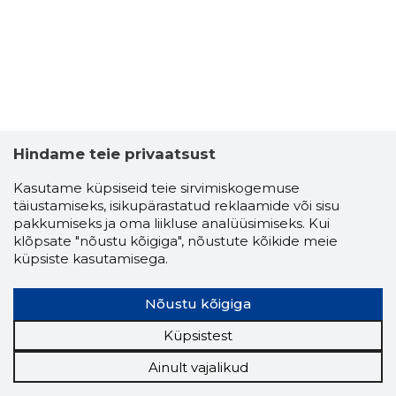
Hindame teie privaatsust
Kasutame küpsiseid teie sirvimiskogemuse
täiustamiseks, isikupärastatud reklaamide või sisu
pakkumiseks ja oma liikluse analüüsimiseks. Kui
klõpsate "nõustu kõigiga", nõustute kõikide meie
küpsiste kasutamisega.
Nõustu kõigiga
Küpsistest
Ainult vajalikud