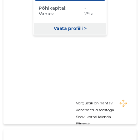
01.01.2009–
2009
19.05.2010
Laadi alla
31.12.2009
01.01.2008–
2008
29.04.2009
Laadi alla
31.12.2008
01.01.2007–
2007
25.04.2008
Laadi alla
31.12.2007
01.01.2006–
2006
02.05.2007
Laadi alla
31.12.2006
01.01.2005–
2005
08.05.2006
Laadi alla
31.12.2005
Võrgustik on nähtav
01.01.2004–
vähendatud seostega
2004
13.05.2005
Laadi alla
31.12.2004
Soovi korral laienda
lõimesid
01.01.2003–
2003
28.04.2004
Laadi alla
31.12.2003