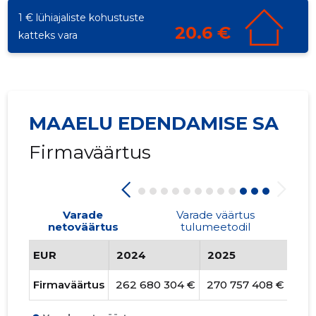
1 € lühiajaliste kohustuste
20.6 €
katteks vara
MAAELU EDENDAMISE SA
Firmaväärtus
Varade
Varade väärtus
netoväärtus
tulumeetodil
EUR
2024
2025
20
Firmaväärtus
262 680 304 €
270 757 408 €
280