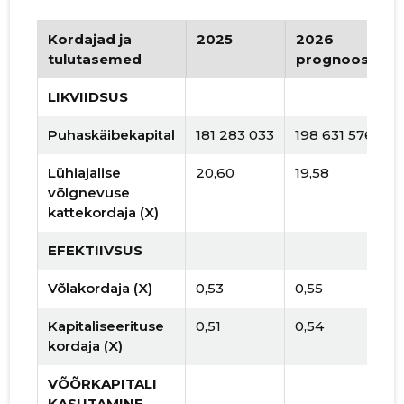
Kordajad ja
2025
2026
tulutasemed
prognoos
LIKVIIDSUS
Puhaskäibekapital
181 283 033
198 631 576
Lühiajalise
20,60
19,58
võlgnevuse
kattekordaja (X)
EFEKTIIVSUS
Võlakordaja (X)
0,53
0,55
Kapitaliseerituse
0,51
0,54
kordaja (X)
VÕÕRKAPITALI
KASUTAMINE