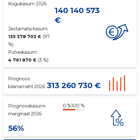
Kogukasum 2026
140 140 573
p
€
Jaotamata kasum:
135 378 703 €
(97
%)
Puhaskasum:
4 761 870 €
(3 %)
Prognoos
313 260 730 €
bilansimaht 2026
0 %
100 %
Prognooskasumi
marginaal 2026
56%