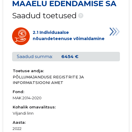
MAAELU EDENDAMISE SA
01.01.2002–
2002
05.05.2003
Laadi alla
Saadud toetused
31.12.2002
?
01.01.2001–
2001
28.06.2002
Laadi alla
2.1 Individuaalse
31.12.2001
nõuandeteenuse võimaldamine
01.01.2000–
2000
18.05.2001
Laadi alla
31.12.2000
Saadud summa:
6454 €
Toetuse andja:
PÕLLUMAJANDUSE REGISTRITE JA
INFORMATSIOONI AMET
Fond:
MAK 2014-2020
Kohalik omavalitsus:
Viljandi linn
Aasta:
2022