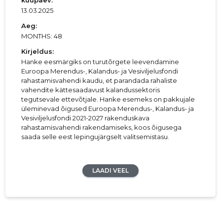
kuupäev:
13.03.2025
Aeg:
MONTHS: 48
Kirjeldus:
Hanke eesmärgiks on turutõrgete leevendamine
Euroopa Merendus-, Kalandus- ja Vesiviljelusfondi
rahastamisvahendi kaudu, et parandada rahaliste
vahendite kättesaadavust kalandussektoris
tegutsevale ettevõtjale. Hanke esemeks on pakkujale
üleminevad õigused Euroopa Merendus-, Kalandus- ja
Vesiviljelusfondi 2021-2027 rakenduskava
rahastamisvahendi rakendamiseks, koos õigusega
saada selle eest lepingujärgselt valitsemistasu.
LAADI VEEL