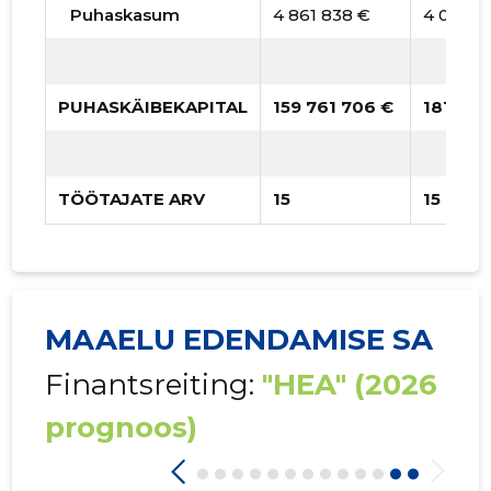
Puhaskasum
4 861 838 €
4 038 5
PUHASKÄIBEKAPITAL
159 761 706 €
181 283
TÖÖTAJATE ARV
15
15
MAAELU EDENDAMISE SA
Finantsreiting:
"HEA"
(2026
prognoos)