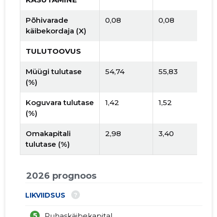
Põhivarade
0,08
0,08
käibekordaja (X)
TULUTOOVUS
Müügi tulutase
54,74
55,83
(%)
Koguvara tulutase
1,42
1,52
(%)
Omakapitali
2,98
3,40
tulutase (%)
2026 prognoos
?
LIKVIIDSUS
5
Puhaskäibekapital