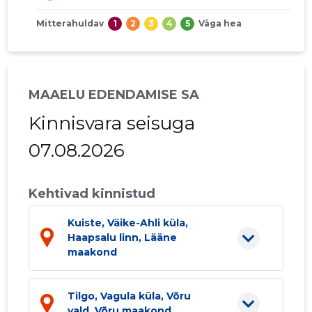
Mitterahuldav
1
2
3
4
5
Väga hea
MAAELU EDENDAMISE SA
Kinnisvara seisuga
07.08.2026
Kehtivad kinnistud
Kuiste, Väike-Ahli küla,
Haapsalu linn, Lääne
maakond
Tilgo, Vagula küla, Võru
vald, Võru maakond