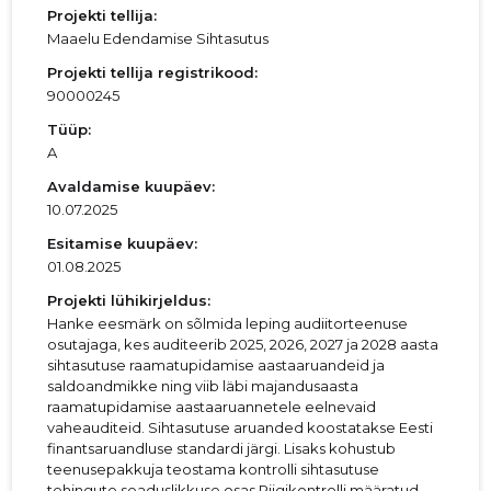
Projekti tellija:
Maaelu Edendamise Sihtasutus
Projekti tellija registrikood:
90000245
Tüüp:
A
Avaldamise kuupäev:
10.07.2025
Esitamise kuupäev:
01.08.2025
Projekti lühikirjeldus:
Hanke eesmärk on sõlmida leping audiitorteenuse
osutajaga, kes auditeerib 2025, 2026, 2027 ja 2028 aasta
sihtasutuse raamatupidamise aastaaruandeid ja
saldoandmikke ning viib läbi majandusaasta
raamatupidamise aastaaruannetele eelnevaid
vaheauditeid. Sihtasutuse aruanded koostatakse Eesti
finantsaruandluse standardi järgi. Lisaks kohustub
teenusepakkuja teostama kontrolli sihtasutuse
tehingute seaduslikkuse osas Riigikontrolli määratud