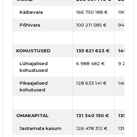
Käibevara
166 750 188 €
190 533
Põhivara
100 211 585 €
94 605 
KOHUSTUSED
135 621 623 €
149 76
Lühiajalised
6 988 482 €
9 250 2
kohustused
Pikaajalised
128 633 141 €
140 509
kohutused
OMAKAPITAL
131 340 150 €
135 378
Jaotamata kasum
126 478 312 €
131 340 