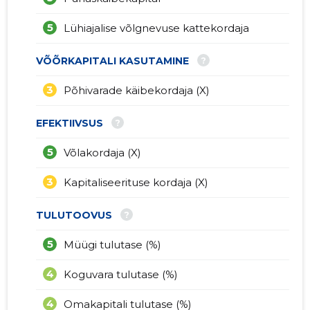
5
Lühiajalise võlgnevuse kattekordaja
?
VÕÕRKAPITALI KASUTAMINE
3
Põhivarade käibekordaja (X)
?
EFEKTIIVSUS
5
Võlakordaja (X)
3
Kapitaliseerituse kordaja (X)
?
TULUTOOVUS
5
Müügi tulutase (%)
4
Koguvara tulutase (%)
4
Omakapitali tulutase (%)