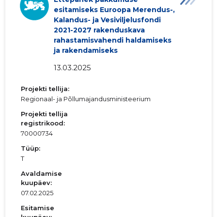
esitamiseks Euroopa Merendus-,
Kalandus- ja Vesiviljelusfondi
2021-2027 rakenduskava
rahastamisvahendi haldamiseks
ja rakendamiseks
13.03.2025
Projekti tellija:
Regionaal- ja Põllumajandusministeerium
Projekti tellija
registrikood:
70000734
Tüüp:
T
Avaldamise
kuupäev:
07.02.2025
Esitamise