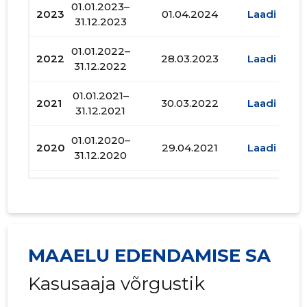
01.01.2023–
2023
01.04.2024
Laadi alla
31.12.2023
01.01.2022–
2022
28.03.2023
Laadi alla
31.12.2022
01.01.2021–
2021
30.03.2022
Laadi alla
31.12.2021
01.01.2020–
2020
29.04.2021
Laadi alla
31.12.2020
01.01.2019–
2019
24.04.2020
Laadi alla
31.12.2019
01.01.2018–
2018
01.07.2019
Laadi alla
31.12.2018
MAAELU EDENDAMISE SA
01.01.2017–
Kasusaaja võrgustik
2017
26.04.2018
Laadi alla
31.12.2017