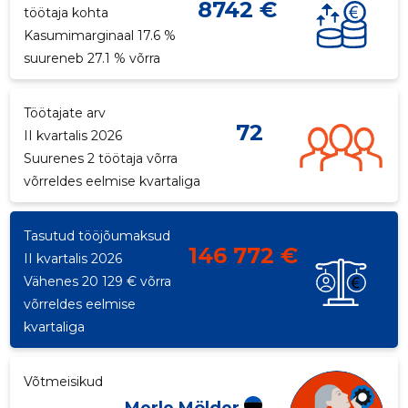
8742 €
töötaja kohta
p
Kasumimarginaal 17.6 %
suureneb 27.1 % võrra
Töötajate arv
72
II kvartalis 2026
Suurenes 2 töötaja võrra
võrreldes eelmise kvartaliga
Tasutud tööjõumaksud
146 772 €
II kvartalis 2026
Vähenes 20 129 € võrra
võrreldes eelmise
kvartaliga
Võtmeisikud