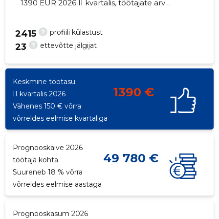
1390 EUR 2026 II kvartalis, töötajate arv
suurenes 2 võrra - 72 töötajat
?
profiili külastust
2415
?
ettevõtte jälgijat
23
54
Keskmine töötasu
1390 €
II kvartalis 2026
Vähenes 150 € võrra
võrreldes eelmise kvartaliga
Prognooskäive 2026
49 780 €
töötaja kohta
Suureneb 18 % võrra
võrreldes eelmise aastaga
Prognooskasum 2026