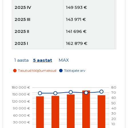
2025 IV
149 593 €
71
2025 III
143 971 €
69
2025 II
141 696 €
69
2025 I
162 879 €
68
2024 IV
141 563 €
69
1 aasta
5 aastat
MAX
2024 III
150 024 €
68
2024 II
133 202 €
68
2024 I
139 040 €
65
2023 IV
121 211 €
67
2023 III
125 981 €
68
2023 II
106 603 €
67