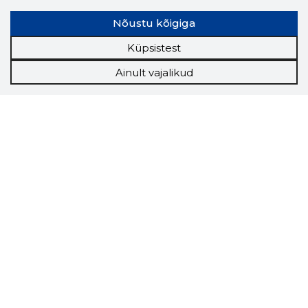
Nõustu kõigiga
Küpsistest
Ainult vajalikud
Storybook
Chrome laiendus