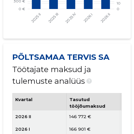
PÕLTSAMAA TERVIS SA
Töötajate maksud ja
tulemuste analüüs
?
Kvartal
Tasutud
Tööt
tööjõumaksud
arv
2026 II
146 772 €
72
2026 I
166 901 €
70