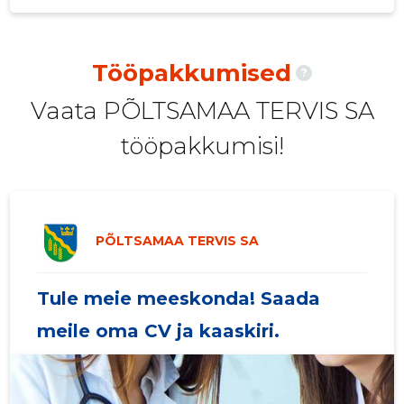
2020 III
60 168 €
45
2020 II
50 247 €
45
Tööpakkumised
?
2020 I
66 243 €
45
Vaata PÕLTSAMAA TERVIS SA
2019 IV
52 533 €
46
tööpakkumisi!
2019 III
56 940 €
55
2019 II
48 254 €
42
2019 I
53 468 €
43
PÕLTSAMAA TERVIS SA
2018 IV
45 782 €
40
Tule meie meeskonda! Saada
2018 III
50 306 €
40
meile oma CV ja kaaskiri.
2018 II
40 643 €
39
2018 I
47 609 €
38