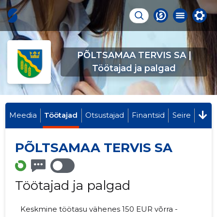
PÕLTSAMAA TERVIS SA |
Töötajad ja palgad
Meedia
Töötajad
Otsustajad
Finantsid
Seire
PÕLTSAMAA TERVIS SA
Töötajad ja palgad
Keskmine töötasu vähenes 150 EUR võrra -