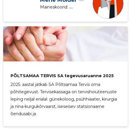
Merle Mölder
Maineskoorid:
...
PÕLTSAMAA TERVIS SA tegevusaruanne 2025
2025. aastal jätkab SA Põltsamaa Tervis oma
põhitegevust. Tervisekassaga on tervishoiuteenuste
leping neljal erialal: günekoloog, psühhiaater, kirurgia
ja nina-kurgukõrvaarst, iseseisev statsionaarne
õendusabi ja