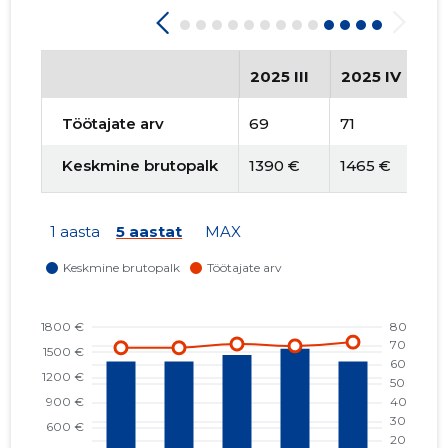
2025 III
2025 IV
2
Töötajate arv
69
71
7
Keskmine brutopalk
1390 €
1465 €
1
1 aasta
5 aastat
MAX