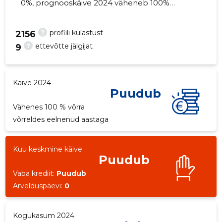
0%, prognooskäive 2024 väheneb 100%
võrra. Kinnisvara seisuga...
?
profiili külastust
2156
?
ettevõtte jälgijat
9
Käive 2024
Puudub
Vähenes 100 % võrra
võrreldes eelnenud aastaga
Kuu keskmine käive
Puudub
Vaba krediit:
Puudub
Arvelduspäevi:
0
Kogukasum 2024