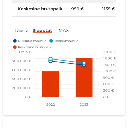
Keskmine brutopalk
959 €
1135 €
1 aasta
5 aastat
MAX