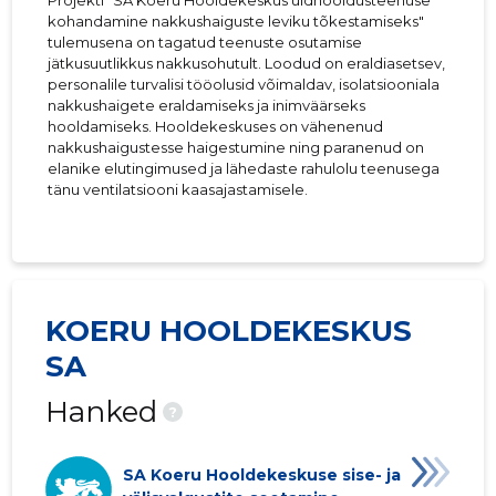
Projekti "SA Koeru Hooldekeskus üldhooldusteenuse
kohandamine nakkushaiguste leviku tõkestamiseks"
tulemusena on tagatud teenuste osutamise
jätkusuutlikkus nakkusohutult. Loodud on eraldiasetsev,
personalile turvalisi tööolusid võimaldav, isolatsiooniala
nakkushaigete eraldamiseks ja inimväärseks
hooldamiseks. Hooldekeskuses on vähenenud
nakkushaigustesse haigestumine ning paranenud on
elanike elutingimused ja lähedaste rahulolu teenusega
tänu ventilatsiooni kaasajastamisele.
KOERU HOOLDEKESKUS
SA
Hanked
?
SA Koeru Hooldekeskuse sise- ja