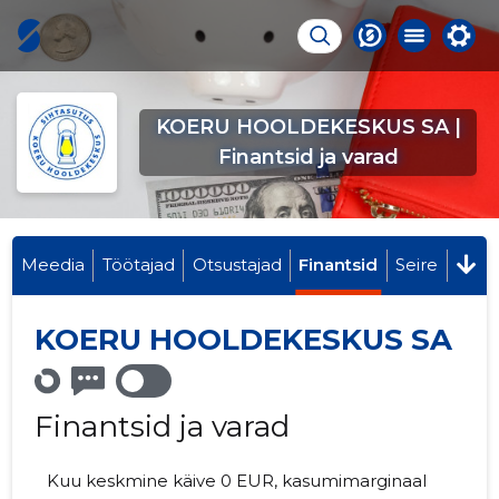
KOERU HOOLDEKESKUS SA |
Finantsid ja varad
Meedia
Töötajad
Otsustajad
Finantsid
Seire
KOERU HOOLDEKESKUS SA
Finantsid ja varad
Kuu keskmine käive 0 EUR, kasumimarginaal