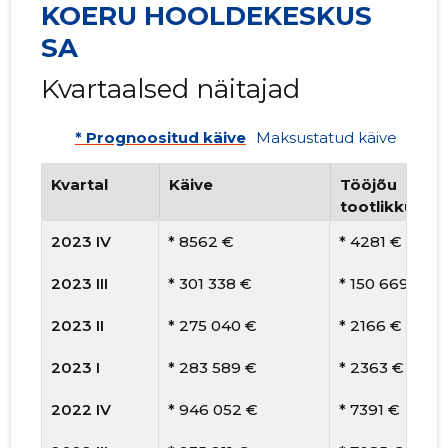
KOERU HOOLDEKESKUS
SA
Kvartaalsed näitajad
* Prognoositud käive
Maksustatud käive
Kvartal
Käive
Tööjõu
tootlikkus
2023 IV
* 8562 €
* 4281 €
2023 III
* 301 338 €
* 150 669 €
2023 II
* 275 040 €
* 2166 €
2023 I
* 283 589 €
* 2363 €
2022 IV
* 946 052 €
* 7391 €