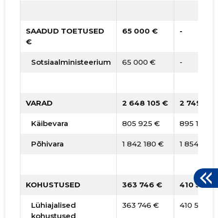
SAADUD TOETUSED
65 000 €
-
€
Sotsiaalministeerium
65 000 €
-
VARAD
2 648 105 €
2 749 993
Käibevara
805 925 €
895 136 €
Põhivara
1 842 180 €
1 854 857
KOHUSTUSED
363 746 €
410 562 
Lühiajalised
363 746 €
410 562 €
kohustused