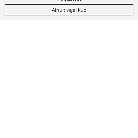
Ainult vajalikud
Storybook
Chrome laiendus
Storybooki laiendus ütleb Sulle, mis firma
veebilehel Sa parajasti viibid ja kui usaldusväärne
see firma täna on.
LAADI LAIENDUS ALLA