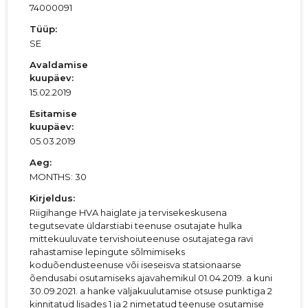
74000091
Tüüp:
SE
Avaldamise
kuupäev:
15.02.2019
Esitamise
kuupäev:
05.03.2019
Aeg:
MONTHS: 30
Kirjeldus:
Riigihange HVA haiglate ja tervisekeskusena
tegutsevate üldarstiabi teenuse osutajate hulka
mittekuuluvate tervishoiuteenuse osutajatega ravi
rahastamise lepingute sõlmimiseks
koduõendusteenuse või iseseisva statsionaarse
õendusabi osutamiseks ajavahemikul 01.04.2019. a kuni
30.09.2021. a hanke väljakuulutamise otsuse punktiga 2
kinnitatud lisades 1 ja 2 nimetatud teenuse osutamise