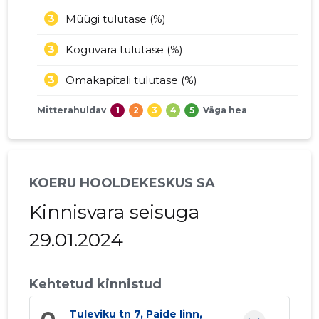
3
Müügi tulutase (%)
3
Koguvara tulutase (%)
3
Omakapitali tulutase (%)
Mitterahuldav
1
2
3
4
5
Väga hea
KOERU HOOLDEKESKUS SA
Kinnisvara seisuga
29.01.2024
Kehtetud kinnistud
Tuleviku tn 7, Paide linn,