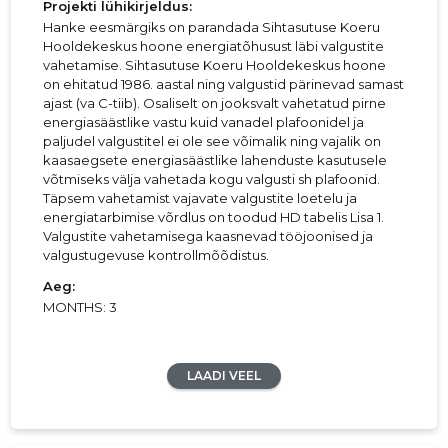
Projekti lühikirjeldus:
Hanke eesmärgiks on parandada Sihtasutuse Koeru
Hooldekeskus hoone energiatõhusust läbi valgustite
vahetamise. Sihtasutuse Koeru Hooldekeskus hoone
on ehitatud 1986. aastal ning valgustid pärinevad samast
ajast (va C-tiib). Osaliselt on jooksvalt vahetatud pirne
energiasäästlike vastu kuid vanadel plafoonidel ja
paljudel valgustitel ei ole see võimalik ning vajalik on
kaasaegsete energiasäästlike lahenduste kasutusele
võtmiseks välja vahetada kogu valgusti sh plafoonid.
Täpsem vahetamist vajavate valgustite loetelu ja
energiatarbimise võrdlus on toodud HD tabelis Lisa 1.
Valgustite vahetamisega kaasnevad tööjoonised ja
valgustugevuse kontrollmõõdistus.
Aeg:
MONTHS: 3
LAADI VEEL