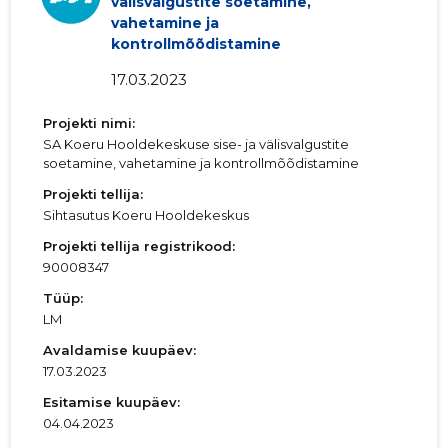
välisvalgustite soetamine,
vahetamine ja
kontrollmõõdistamine
17.03.2023
Projekti nimi:
SA Koeru Hooldekeskuse sise- ja välisvalgustite
soetamine, vahetamine ja kontrollmõõdistamine
Projekti tellija:
Sihtasutus Koeru Hooldekeskus
Projekti tellija registrikood:
90008347
Tüüp:
LM
Avaldamise kuupäev:
17.03.2023
Esitamise kuupäev:
04.04.2023