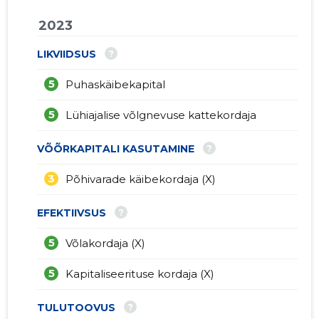
2023
?
LIKVIIDSUS
5
Puhaskäibekapital
5
Lühiajalise võlgnevuse kattekordaja
?
VÕÕRKAPITALI KASUTAMINE
3
Põhivarade käibekordaja (X)
?
EFEKTIIVSUS
5
Võlakordaja (X)
5
Kapitaliseerituse kordaja (X)
?
TULUTOOVUS