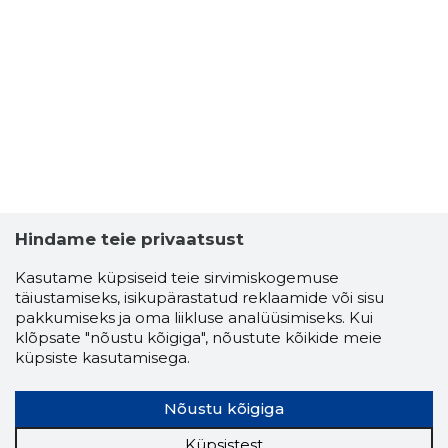
Hindame teie privaatsust
Kasutame küpsiseid teie sirvimiskogemuse
täiustamiseks, isikupärastatud reklaamide või sisu
pakkumiseks ja oma liikluse analüüsimiseks. Kui
klõpsate "nõustu kõigiga", nõustute kõikide meie
küpsiste kasutamisega.
Nõustu kõigiga
Küpsistest