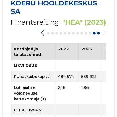
KOERU HOOLDEKESKUS
SA
Finantsreiting:
"HEA"
(2023)
Kordajad ja
2022
2023
Tren
tulutasemed
LIKVIIDSUS
Puhaskäibekapital
484 574
559 921
Lühiajalise
2,18
1,96
võlgnevuse
kattekordaja (X)
EFEKTIIVSUS