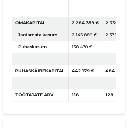
OMAKAPITAL
2 284 359 €
2 339 431
Jaotamata kasum
2 145 889 €
2 339 431
Puhaskasum
138 470 €
-
PUHASKÄIBEKAPITAL
442 179 €
484 574 
TÖÖTAJATE ARV
118
128