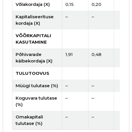
Võlakordaja (X)
0,15
0,20
Kapitaliseerituse
–
–
kordaja (X)
VÕÕRKAPITALI
KASUTAMINE
Põhivarade
1,91
0,48
käibekordaja (X)
TULUTOOVUS
Müügi tulutase (%)
–
–
Koguvara tulutase
–
–
(%)
Omakapitali
–
–
tulutase (%)