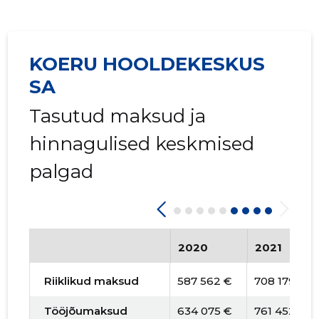
KOERU HOOLDEKESKUS
SA
Tasutud maksud ja
hinnagulised keskmised
palgad
2020
2021
Riiklikud maksud
587 562 €
708 179 €
Tööjõumaksud
634 075 €
761 452 €