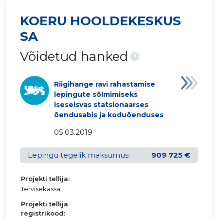
KOERU HOOLDEKESKUS
SA
Võidetud hanked
?
Riigihange ravi rahastamise
lepingute sõlmimiseks
iseseisvas statsionaarses
õendusabis ja koduõenduses
05.03.2019
Lepingu tegelik maksumus:
909 725 €
Projekti tellija:
Tervisekassa
Projekti tellija
registrikood: