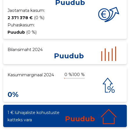
Puudub
ku
Jaotamata kasum:
2 371 378 €
(0 %)
Puhaskasum:
Puudub
(0 %)
Bilansimaht 2024
Puudub
0 %
100 %
Kasumimarginaal 2024
0%
1 € lühiajaliste kohustuste
Puudub
katteks vara