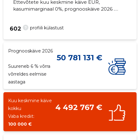
Ettevõtete kuu keskmine käive EUR,
kasumimarginaal 0%, prognooskäive 2026 .
Kinnisvara seisuga...
?
profiili külastust
602
Prognooskäive 2026
50 781 131 €
Suureneb 6 % võrra
võrreldes eelmise
aastaga
Kuu keskmine käive
4 492 767 €
kokku
Vaba krediit:
100 000 €