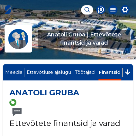
Anatoli Gruba | Ettevõtete
finantsid ja varad
Meedia
Ettevõtluse ajalugu
Töötajad
Finantsid
ANATOLI GRUBA
Ettevõtete finantsid ja varad