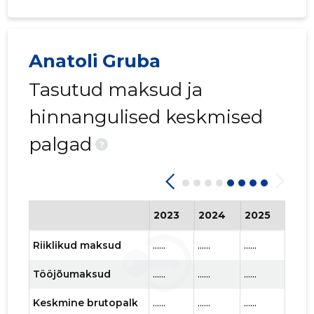
Anatoli Gruba
Tasutud maksud ja
hinnangulised keskmised
palgad
?
2023
2024
2025
202
Riiklikud maksud
......
......
......
......
Tööjõumaksud
......
......
......
......
Keskmine brutopalk
......
......
......
......