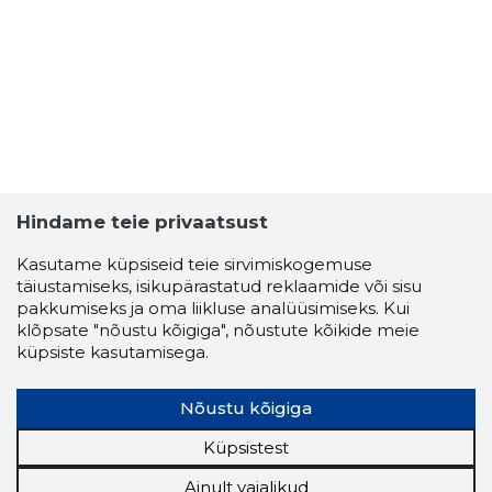
Hindame teie privaatsust
Kasutame küpsiseid teie sirvimiskogemuse
täiustamiseks, isikupärastatud reklaamide või sisu
pakkumiseks ja oma liikluse analüüsimiseks. Kui
klõpsate "nõustu kõigiga", nõustute kõikide meie
küpsiste kasutamisega.
Nõustu kõigiga
Küpsistest
Ainult vajalikud