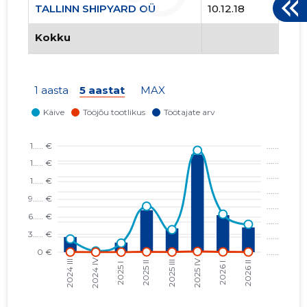
TALLINN SHIPYARD OÜ
10.12.18
TALLINN 
Kokku
Usaldusv
1 aasta
5 aastat
MAX