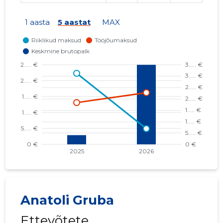
1 aasta
5 aastat
MAX
Anatoli Gruba
Ettevõtete