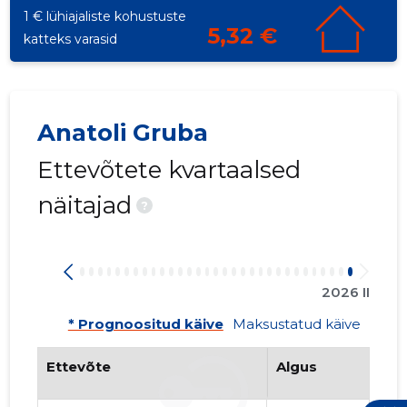
1 € lühiajaliste kohustuste
5,32 €
katteks varasid
132
Anatoli Gruba
Ettevõtete kvartaalsed
näitajad
?
2026 II
* Prognoositud käive
Maksustatud käive
Ettevõte
Algus