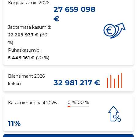
Kogukasumid 2026
27 659 098
€
Jaotamata kasumid:
22 209 937 €
(80
%)
Puhaskasumid:
5 449 161 €
(20 %)
Bilansimaht 2026
32 981 217 €
kokku
0 %
100 %
Kasumimarginaal 2026
11%