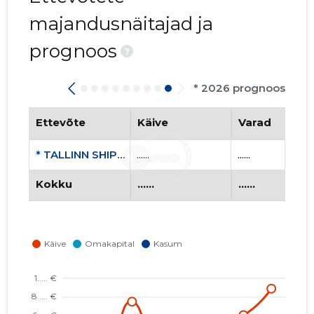
majandusnäitajad ja
prognoos
?
* 2026 prognoos
Ettevõte
Käive
Varad
* TALLINN SHIPYARD OÜ
......
......
Kokku
......
......