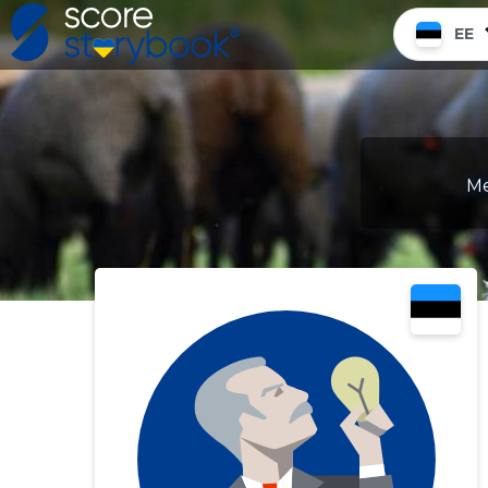
EE
Me