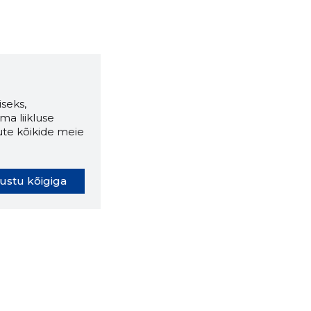
seks,
ma liikluse
ute kõikide meie
ustu kõigiga