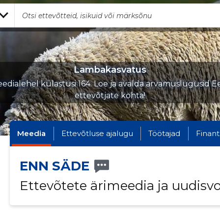
Lambakasvatus
edialehel külastusi 164. Loe ja avalda arvamuslugusid Ee
ettevõtjate kohta!
Meedia
Ettevõtluse ajalugu
Töötajad
Finant
ENN SÄDE
Ettevõtete ärimeedia ja uudisv