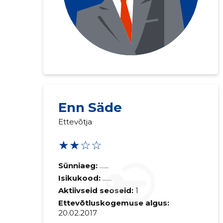
Enn Säde
Ettevõtja
★★☆☆
Sünniaeg:
......
Isikukood:
......
Aktiivseid seoseid:
1
Ettevõtluskogemuse algus:
20.02.2017