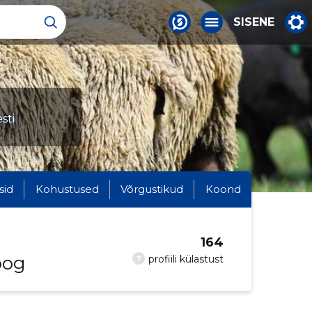
SISENE
sti
sid
Kohustused
Võrgustikud
Koond
164
oog
?
profiili külastust