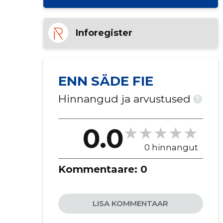
Inforegister
ENN SÄDE FIE
Hinnangud ja arvustused
?
0.0
0 hinnangut
Kommentaare:
0
LISA KOMMENTAAR