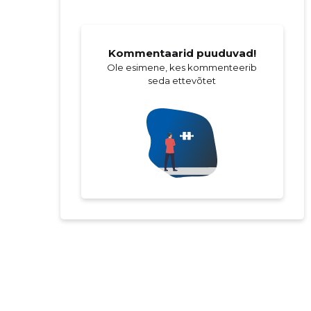
Kommentaarid puuduvad!
Ole esimene, kes kommenteerib
seda ettevõtet