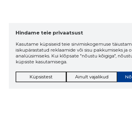
Hindame teie privaatsust
Kasutame küpsiseid teie sirvimiskogemuse täiustami
isikupärastatud reklaamide või sisu pakkumiseks ja o
analüüsimiseks. Kui klõpsate "nõustu kõigiga", nõust
küpsiste kasutamisega.
Küpsistest
Ainult vajalikud
Nõ