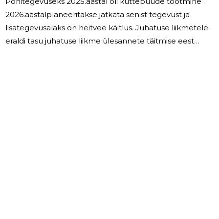
Põhitegevuseks 2025.aastal oli küttepuude tootmine .
2026.aastalplaneeritakse jätkata senist tegevust ja
lisategevusalaks on heitvee käitlus. Juhatuse liikmetele
eraldi tasu juhatuse liikme ülesannete täitmise eest
aruandeaastal ei tasutud. Majandusaasta aruande
koostamisperioodil olulisi sündmusi, mis ei kajastu
raamatupidamise aastaaruandes, kuid mis oluliselt
mõjutavad või võivad mõjutada järgmisi
majandustulemusi, ei toimunud. Oma osasid
majandusaastal omandatud või tagatiseks võetud ega
võõrandatud ei ole.