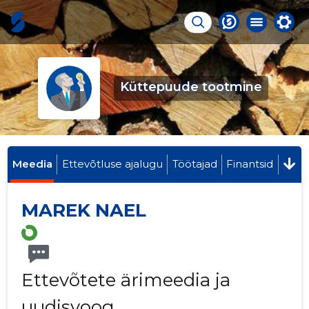
Küttepuude tootmine
Meedia
Ettevõtluse ajalugu
Töötajad
Finantsid
MAREK NAEL
Ettevõtete ärimeedia ja
uudisvoog