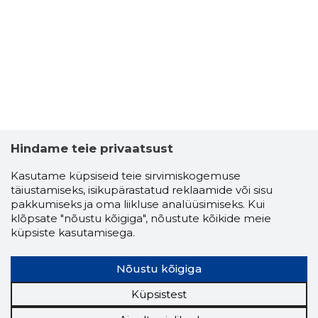
Hindame teie privaatsust
Kasutame küpsiseid teie sirvimiskogemuse
täiustamiseks, isikupärastatud reklaamide või sisu
pakkumiseks ja oma liikluse analüüsimiseks. Kui
NAMAREK
klõpsate "nõustu kõigiga", nõustute kõikide meie
Usaldusv
küpsiste kasutamisega.
Nõustu kõigiga
Küpsistest