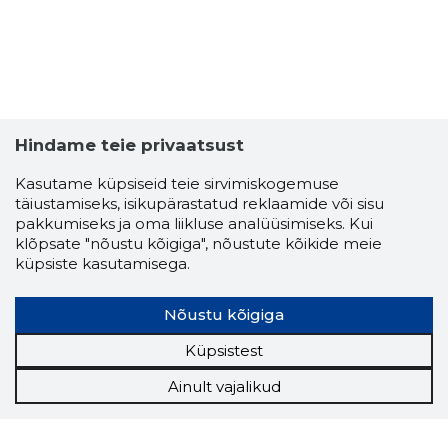
Hindame teie privaatsust
Kasutame küpsiseid teie sirvimiskogemuse
täiustamiseks, isikupärastatud reklaamide või sisu
pakkumiseks ja oma liikluse analüüsimiseks. Kui
klõpsate "nõustu kõigiga", nõustute kõikide meie
küpsiste kasutamisega.
Nõustu kõigiga
Küpsistest
Ainult vajalikud