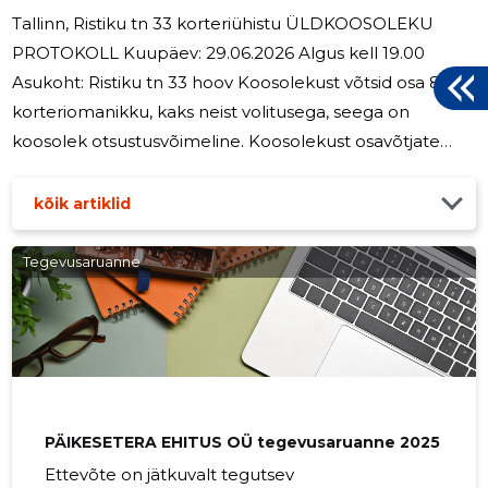
Tallinn, Ristiku tn 33 korteriühistu ÜLDKOOSOLEKU
PROTOKOLL Kuupäev: 29.06.2026 Algus kell 19.00
Asukoht: Ristiku tn 33 hoov Koosolekust võtsid osa 8
korteriomanikku, kaks neist volitusega, seega on
koosolek otsustusvõimeline. Koosolekust osavõtjate
nimekiri ja ühisomandike kokkulepped on lisatud
protokollile. Koosoleku avas Janne Jakobson. Ta
kõik artiklid
tutvustas kohalolijatele koosoleku eesmärki ja tegi
ettepaneku valida koosoleku juhataja ja protokollija.
Tegevusaruanne
Koosoleku juhatajaks ja protokollijaks valiti Janne
Jakobson. Hääletamine otsuse kinnitamiseks: Poolt:
Karin Orgulas, Ene Kull, Marje Aste,
PÄIKESETERA EHITUS OÜ tegevusaruanne 2025
Ettevõte on jätkuvalt tegutsev