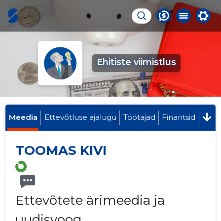
Ehitiste viimistlus
Meedia
Ettevõtluse ajalugu
Töötajad
Finantsid
TOOMAS KIVI
Ettevõtete ärimeedia ja
uudisvoog