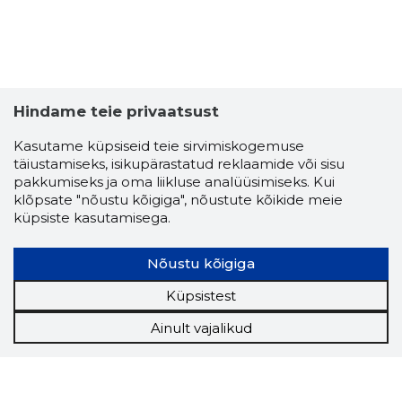
Hindame teie privaatsust
Kasutame küpsiseid teie sirvimiskogemuse
täiustamiseks, isikupärastatud reklaamide või sisu
pakkumiseks ja oma liikluse analüüsimiseks. Kui
klõpsate "nõustu kõigiga", nõustute kõikide meie
küpsiste kasutamisega.
Nõustu kõigiga
Küpsistest
Ainult vajalikud