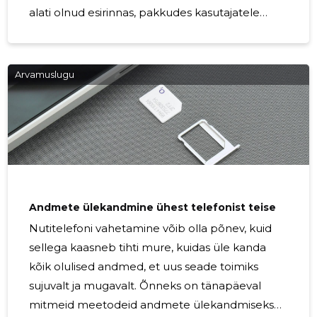
alati olnud esirinnas, pakkudes kasutajatele
tipptasemel tehnoloogiat ja unikaalset stiili.
Selles artiklis uurime lähemalt HTC telefonide
ajalugu, miks need on nii erilised ja miks need on
Arvamuslugu
jätkuvalt populaarsed. HTC ehk High Tech
Computer Corporation on Taiwani ettevõte, mis
alustas oma tegevust arvutite tootjana, kuid
leidis kiiresti oma koha nutitelefonide maailmas.
Üks HTC olulisemaid saavutusi oli esimene
Android-põhine
Andmete ülekandmine ühest telefonist teise
Nutitelefoni vahetamine võib olla põnev, kuid
sellega kaasneb tihti mure, kuidas üle kanda
kõik olulised andmed, et uus seade toimiks
sujuvalt ja mugavalt. Õnneks on tänapäeval
mitmeid meetodeid andmete ülekandmiseks