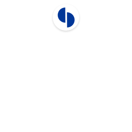
PanzerGlass toodete müük (2024: 52%). Tulud,
kulud ja kasum 2025. aastal moodustas OÜ
Kännukas müügitulu 381 802 eurot (2024: 486
187 eurot). OÜ Kännukas ärikasumiks kujunes 1
649 eurot (2024: 7 252 eurot).