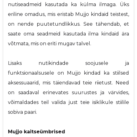
nutiseadmeid kasutada ka külma ilmaga. Üks
eriline omadus, mis eristab Mujjo kindaid teistest,
on nende puutetundlikkus. See tähendab, et
saate oma seadmeid kasutada ilma kindaid ära
võtmata, mis on eriti mugav talvel.
Lisaks nutikindade soojusele ja
funktsionaalsusele on Mujjo kindad ka stiilsed
aksessuaarid, mis täiendavad teie riietust. Need
on saadaval erinevates suurustes ja värvides,
võimaldades teil valida just teie isiklikule stiilile
sobiva paari.
Mujjo kaitseümbrised