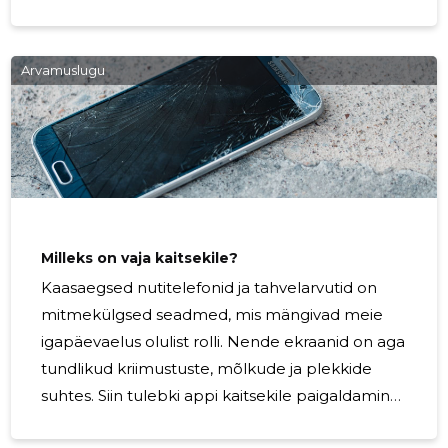
vanast telefonist uude. Selles artiklis käsitleme,
kuidas edukalt üle kanda kontaktid, SMS-
sõnumid, fotod, videod ja helisalvestused.
Arvamuslugu
Kontaktide ülekandmine on üks esimesi ja
olulisemaid samme uue telefoni seadistamisel.
Selleks on mitu võimalust: Google\'i konto- kui
olete oma kontakte hoidnud Google\'i kontol,
saate uues seadmes lihtsalt sisse logida oma
Google\'i kontoga
Milleks on vaja kaitsekile?
Kaasaegsed nutitelefonid ja tahvelarvutid on
mitmekülgsed seadmed, mis mängivad meie
igapäevaelus olulist rolli. Nende ekraanid on aga
tundlikud kriimustuste, mõlkude ja plekkide
suhtes. Siin tulebki appi kaitsekile paigaldamine.
See lihtne ja taskukohane lahendus võib