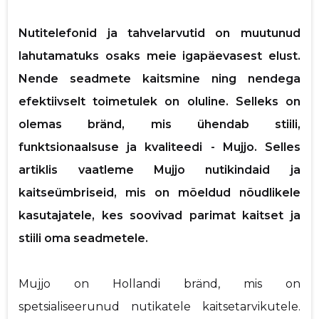
p
Nutitelefonid ja tahvelarvutid on muutunud
lahutamatuks osaks meie igapäevasest elust.
Nende seadmete kaitsmine ning nendega
efektiivselt toimetulek on oluline. Selleks on
olemas bränd, mis ühendab stiili,
Saaja e-mail
funktsionaalsuse ja kvaliteedi - Mujjo. Selles
artiklis vaatleme Mujjo nutikindaid ja
Sinu nimi
kaitseümbriseid, mis on mõeldud nõudlikele
kasutajatele, kes soovivad parimat kaitset ja
Sinu kommentaar
stiili oma seadmetele.
Mujjo on Hollandi bränd, mis on
spetsialiseerunud nutikatele kaitsetarvikutele.