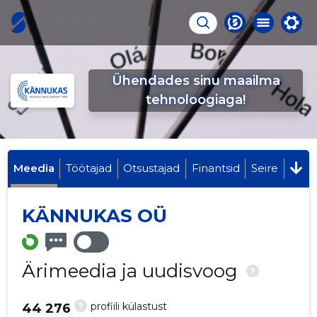
Ühendades sinu maailma
tehnoloogiaga!
Meedia
Töötajad
Otsustajad
Finantsid
Seire
KÄNNUKAS OÜ
Ärimeedia ja uudisvoog
?
?
profiili külastust
44 276