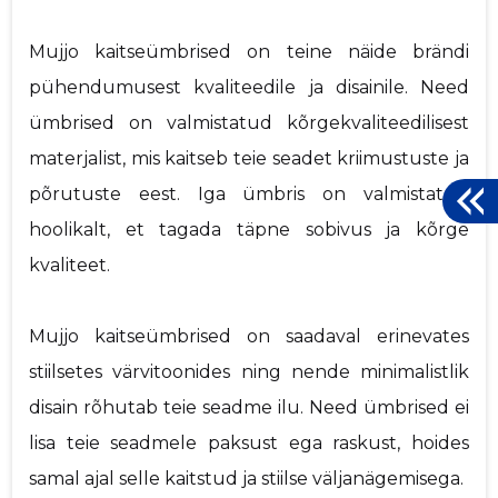
Mujjo kaitseümbrised on teine näide brändi
pühendumusest kvaliteedile ja disainile. Need
ümbrised on valmistatud kõrgekvaliteedilisest
materjalist, mis kaitseb teie seadet kriimustuste ja
põrutuste eest. Iga ümbris on valmistatud
hoolikalt, et tagada täpne sobivus ja kõrge
kvaliteet.
Mujjo kaitseümbrised on saadaval erinevates
stiilsetes värvitoonides ning nende minimalistlik
disain rõhutab teie seadme ilu. Need ümbrised ei
lisa teie seadmele paksust ega raskust, hoides
samal ajal selle kaitstud ja stiilse väljanägemisega.