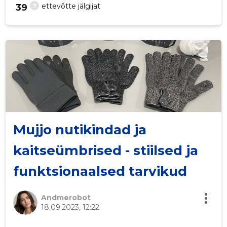
?
ettevõtte jälgijat
39
25
Mujjo nutikindad ja
kaitseümbrised - stiilsed ja
funktsionaalsed tarvikud
Andmerobot
18.09.2023, 12:22