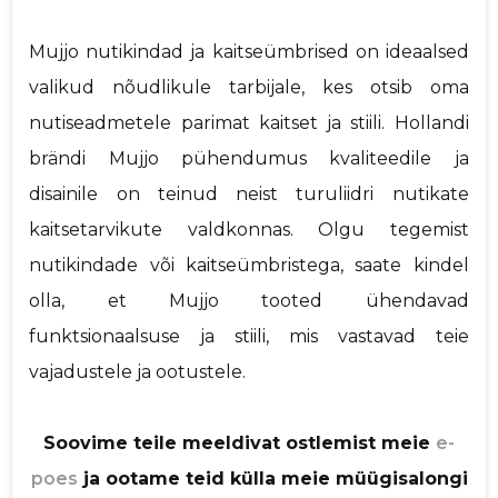
Mujjo nutikindad ja kaitseümbrised on ideaalsed
valikud nõudlikule tarbijale, kes otsib oma
nutiseadmetele parimat kaitset ja stiili. Hollandi
brändi Mujjo pühendumus kvaliteedile ja
disainile on teinud neist turuliidri nutikate
kaitsetarvikute valdkonnas. Olgu tegemist
nutikindade või kaitseümbristega, saate kindel
olla, et Mujjo tooted ühendavad
funktsionaalsuse ja stiili, mis vastavad teie
vajadustele ja ootustele.
Soovime teile meeldivat ostlemist meie
e-
poes
ja ootame teid külla meie müügisalongi