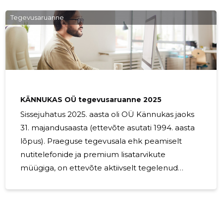
pikendada teie seadme eluiga ning hoida selle
ekraani säravana. Selles artiklis jagame teiega
Tegevusaruanne
juhiseid, kuidas kaitsekilet telefonile ja tahvlile
korrektselt paigaldada. Miks kasutada
kaitsekilet? Enne kui sukeldume paigaldamise
juhendisse, vaatame, miks kaitsekile on
väärtuslik investeering: Kaitsekile loob barjääri
KÄNNUKAS OÜ tegevusaruanne 2025
Sissejuhatus 2025. aasta oli OÜ Kännukas jaoks
31. majandusaasta (ettevõte asutati 1994. aasta
lõpus). Praeguse tegevusala ehk peamiselt
nutitelefonide ja premium lisatarvikute
müügiga, on ettevõte aktiivselt tegelenud
alates 2008. aastast. Seega praegust tegevusala
arvestades oli 2025. aasta ettevõttele 18.
majandusaasta. 2025. aastal moodustas
müügitulust 55% Google telefonide ja