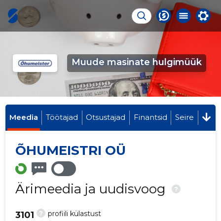
Muude masinate hulgimüük
Meedia
Töötajad
Otsustajad
Finantsid
Seire
ÕHUMEISTRI OÜ
Ärimeedia ja uudisvoog
?
?
profiili külastust
3101