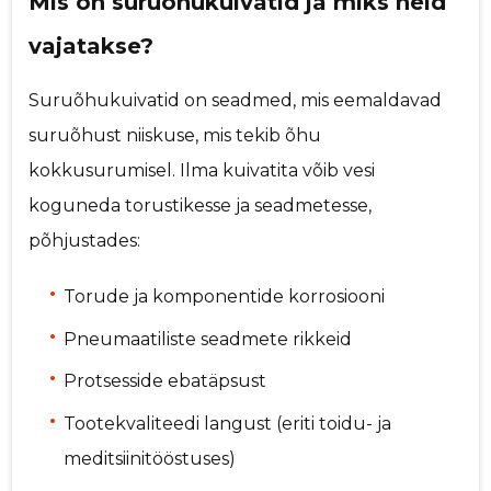
Mis on suruõhukuivatid ja miks neid
vajatakse?
Suruõhukuivatid on seadmed, mis eemaldavad
suruõhust niiskuse, mis tekib õhu
kokkusurumisel. Ilma kuivatita võib vesi
koguneda torustikesse ja seadmetesse,
põhjustades:
Torude ja komponentide korrosiooni
Pneumaatiliste seadmete rikkeid
Protsesside ebatäpsust
Tootekvaliteedi langust (eriti toidu- ja
meditsiinitööstuses)