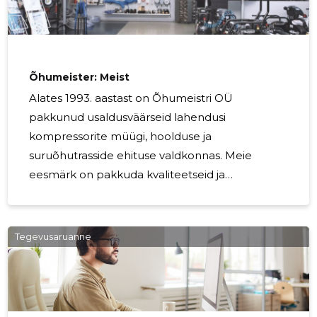
Õhumeister: Meist
Alates 1993. aastast on Õhumeistri OÜ
pakkunud usaldusväärseid lahendusi
kompressorite müügi, hoolduse ja
suruõhutrasside ehituse valdkonnas. Meie
eesmärk on pakkuda kvaliteetseid ja
mitmekülgseid lahendusi, mis vastavad
erinevatele tööstusharudele ja klientide
vajadustele. Meie tootevalik hõlmab
Tegevusaruanne
mitmesuguseid kompressorite tüüpe,
sealhulgas kruvi-, kolb-, õlivabu ja
kõrgsurvekompressoreid, mis katab erinevad
rakendused ja nõudmised. Lisaks kompressorite