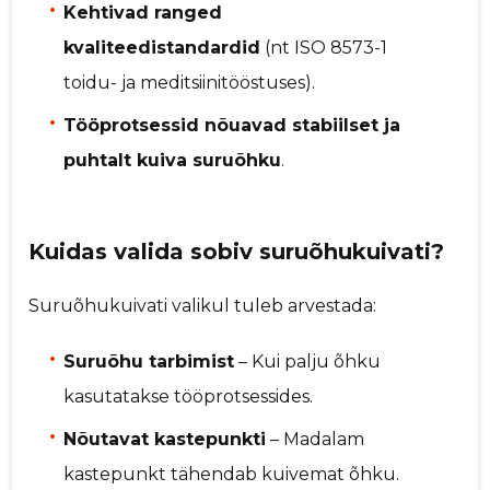
Kehtivad ranged
kvaliteedistandardid
(nt ISO 8573-1
toidu- ja meditsiinitööstuses).
Tööprotsessid nõuavad stabiilset ja
puhtalt kuiva suruõhku
.
Kuidas valida sobiv suruõhukuivati?
Suruõhukuivati valikul tuleb arvestada:
Suruõhu tarbimist
– Kui palju õhku
kasutatakse tööprotsessides.
Nõutavat kastepunkti
– Madalam
kastepunkt tähendab kuivemat õhku.