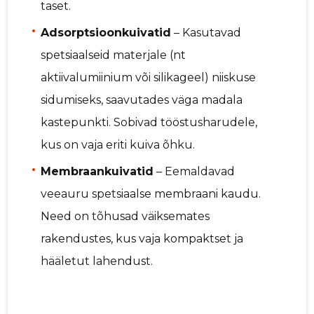
taset.
Adsorptsioonkuivatid
– Kasutavad
spetsiaalseid materjale (nt
aktiivalumiinium või silikageel) niiskuse
sidumiseks, saavutades väga madala
kastepunkti. Sobivad tööstusharudele,
kus on vaja eriti kuiva õhku.
Membraankuivatid
– Eemaldavad
veeauru spetsiaalse membraani kaudu.
Need on tõhusad väiksemates
rakendustes, kus vaja kompaktset ja
hääletut lahendust.