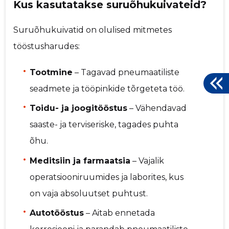
Kus kasutatakse suruõhukuivateid?
Suruõhukuivatid on olulised mitmetes
tööstusharudes:
Tootmine
– Tagavad pneumaatiliste
seadmete ja tööpinkide tõrgeteta töö.
Toidu- ja joogitööstus
– Vähendavad
saaste- ja terviseriske, tagades puhta
õhu.
Meditsiin ja farmaatsia
– Vajalik
operatsiooniruumides ja laborites, kus
on vaja absoluutset puhtust.
Autotööstus
– Aitab ennetada