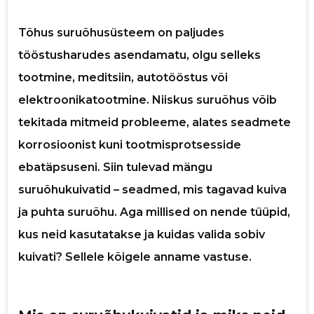
p
Tõhus suruõhusüsteem on paljudes
tööstusharudes asendamatu, olgu selleks
tootmine, meditsiin, autotööstus või
elektroonikatootmine. Niiskus suruõhus võib
tekitada mitmeid probleeme, alates seadmete
korrosioonist kuni tootmisprotsesside
ebatäpsuseni. Siin tulevad mängu
suruõhukuivatid – seadmed, mis tagavad kuiva
ja puhta suruõhu. Aga millised on nende tüüpid,
Saaja e-mail
kus neid kasutatakse ja kuidas valida sobiv
kuivati? Sellele kõigele anname vastuse.
Sinu nimi
Sinu kommentaar