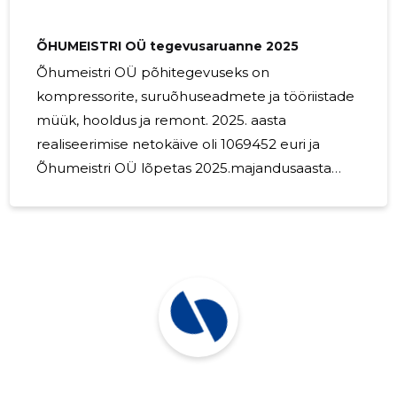
müügile ja paigaldusele pakume laia valikut
tugiteenuseid, sealhulgas regulaarset hooldust,
ÕHUMEISTRI OÜ tegevusaruanne 2025
remonti ja pneumaatikaalast konsultatsiooni.
Õhumeistri OÜ põhitegevuseks on
kompressorite, suruõhuseadmete ja tööriistade
müük, hooldus ja remont. 2025. aasta
realiseerimise netokäive oli 1069452 euri ja
Õhumeistri OÜ lõpetas 2025.majandusaasta
kasumiga summas 58594.euri. Õhumeistri OÜ –
s töötas 2025. aastal11 inimest.Palgafond oli
301552.euri.