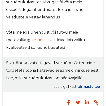
suruõhukuivatite valikuga või võta meie
ekspertidega ühendust, et leida just sinu
vajadustele vastav lahendus.
Võta meiega ühendust või tutvu meie
tootevalikuga
e-poes
kust leiad laia valiku
kvaliteetseid suruõhukuivateid
Suruõhukuivatid tagavad suruõhusüsteemide
tõrgeteta töö ja kaitsevad seadmeid niiskuse eest.
Loe, miks suruõhukuivati on hädavajalik!
Loe algallikast:
airmaster.ee