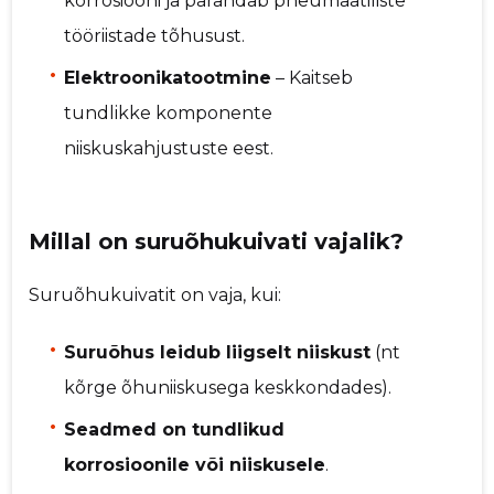
korrosiooni ja parandab pneumaatiliste
tööriistade tõhusust.
Elektroonikatootmine
– Kaitseb
tundlikke komponente
niiskuskahjustuste eest.
Millal on suruõhukuivati vajalik?
Suruõhukuivatit on vaja, kui:
Suruõhus leidub liigselt niiskust
(nt
kõrge õhuniiskusega keskkondades).
Seadmed on tundlikud
korrosioonile või niiskusele
.