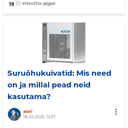
?
ettevõtte jälgijat
19
28
Suruõhukuivatid: Mis need
on ja millal pead neid
kasutama?
alari
18.02.2025, 12:57