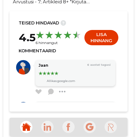
Arvustusi - 7; Artikleid 8+ "Kirjuta
ÕHUMEISTRI OÜ kohta arvamuslugu!"
TEISED HINDAVAD
?
28
4.5
LISA
HINNANG
6 hinnangut
KOMMENTAARID
Jaan
6 aastat tagasi
Allikas:google.com
Jaan
6 aastat tagasi
Allikas:google.com