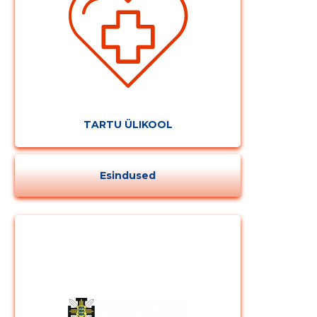
Muuda pildi
kirjeldust
TARTU ÜLIKOOL
Esindused
MUUDA