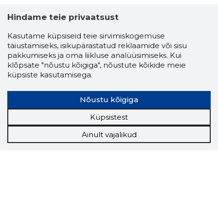
Hindame teie privaatsust
Kasutame küpsiseid teie sirvimiskogemuse
täiustamiseks, isikupärastatud reklaamide või sisu
pakkumiseks ja oma liikluse analüüsimiseks. Kui
klõpsate "nõustu kõigiga", nõustute kõikide meie
küpsiste kasutamisega.
Nõustu kõigiga
Küpsistest
Ainult vajalikud