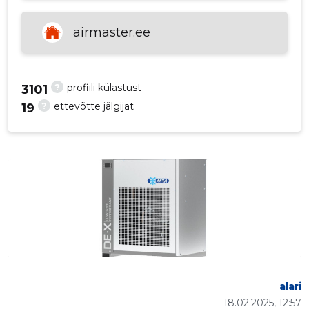
p
airmaster.ee
?
profiili külastust
3101
?
ettevõtte jälgijat
19
alari
18.02.2025, 12:57