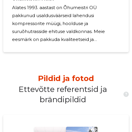
Alates 1993. aastast on Õhumeistri OÜ
pakkunud usaldusväärseid lahendusi
kompressorite müügi, hoolduse ja
suruõhutrasside ehituse valdkonnas. Meie
eesmärk on pakkuda kvaliteetseid ja
mitmekülgseid lahendusi, mis vastavad
erinevatele tööstusharudele ja klientide
vajadustele. Meie tootevalik hõlmab
mitmesuguseid kompressorite tüüpe,
Pildid ja fotod
sealhulgas kruvi-, kolb-, õlivabu ja
kõrgsurvekompressoreid, mis katab erinevad
Ettevõtte referentsid ja
?
rakendused ja nõudmised. Lisaks kompressorite
brändipildid
müügile ja paigaldusele pakume laia valikut
tugiteenuseid, sealhulgas regulaarset hooldust,
remonti ja pneumaatikaalast konsultatsiooni.