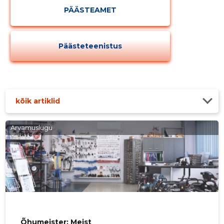
PÄÄSTEAMET
Päästeteenistus
kõik artiklid
Arvamuslugu
Õhumeister: Meist