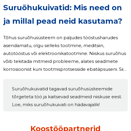
Suruõhukuivatid: Mis need on
ja millal pead neid kasutama?
Tõhus suruõhusüsteem on paljudes tööstusharudes
asendamatu, olgu selleks tootmine, meditsiin,
autotööstus või elektroonikatootmine. Niiskus suruõhus
võib tekitada mitmeid probleeme, alates seadmete
korrosioonist kuni tootmisprotsesside ebatäpsuseni. Siin
tulevad mängu suruõhukuivatid – seadmed, mis
tagavad kuiva ja puhta suruõhu. Aga millised on nende
Suruõhukuivatid tagavad suruõhusüsteemide
tüüpid, kus neid kasutatakse ja kuidas valida sobiv
tõrgeteta töö ja kaitsevad seadmeid niiskuse eest.
kuivati? Sellele kõigele anname vastuse. Mis on
Loe, miks suruõhukuivati on hädavajalik!
suruõhukuivatid ja miks neid vajatakse? Suruõhukuivatid
on seadmed, mis eemaldavad suruõhust niiskuse, mis
tekib õhu kokkusurumisel. Ilma
Koostööpartnerid