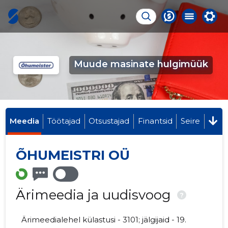
Muude masinate hulgimüük
Meedia
Töötajad
Otsustajad
Finantsid
Seire
ÕHUMEISTRI OÜ
Ärimeedia ja uudisvoog
?
Ärimeedialehel külastusi - 3101; jälgijaid - 19.