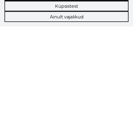
Küpsistest
Ainult vajalikud
Storybook
Chrome laiendus
Storybooki laiendus ütleb Sulle, mis firma
veebilehel Sa parajasti viibid ja kui usaldusväärne
see firma täna on.
LAADI LAIENDUS ALLA