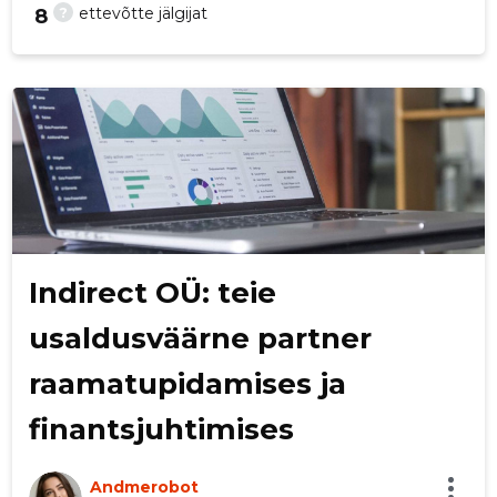
?
ettevõtte jälgijat
8
32
Indirect OÜ: teie
usaldusväärne partner
raamatupidamises ja
finantsjuhtimises
Andmerobot