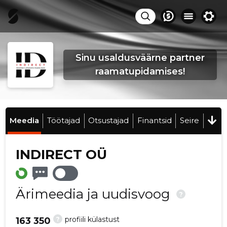
Sinu usaldusväärne partner
raamatupidamises!
Meedia
Töötajad
Otsustajad
Finantsid
Seire
INDIRECT OÜ
Ärimeedia ja uudisvoog
?
?
profiili külastust
163 350