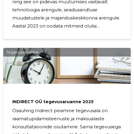
ning see on pidevas muutumises vastavalt
tehnoloogia arengule, seadusandluse
muudatustele ja majanduskeskkonna arengule.
Aastal 2023 on oodata mitmeid olulisi
raamatupidamistrende, mis mõjutavad
ettevõtteid ja raamatupidamisteenuste
pakkujaid. Selles artiklis vaatleme mõningaid
Tegevusaruanne
neist olulistest trendidest ning nende võimalikku
mõju. 1. Digitaalne raamatupidamine ja
automatiseerimine Üks suurimaid muutusi
raamatupidamises on digitaalse
raamatupidamise ja automatiseerimise jätkuv
kasv. Ettevõtted kasutavad järjest enam tarkvara
INDIRECT OÜ tegevusaruanne 2025
ja tehisintellekti,
Osaühing Indirect peamine tegevusala on
raamatupidamisteenuste ja maksualaste
konsultatsioonide osutamine. Sama tegevusega