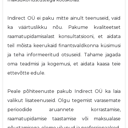
Indirect OÜ ei paku mitte ainult teenuseid, vaid
ka väärtuslikku nõu. Pakume kvaliteetset
raamatupidamisalast konsultatsiooni, et aidata
teil mõista keerukaid finantsvaldkonna küsimusi
ja teha informeeritud otsuseid. Tahame jagada
oma teadmisi ja kogemusi, et aidata kaasa teie
ettevõtte edule.
Peale põhiteenuste pakub Indirect OÜ ka laia
valikut lisateenuseid. Olgu tegemist varasemate
perioodide aruannete korrastamise,
raamatupidamise taastamise või maksualase
nõustamisega, oleme vilunud ja professionaalsed.