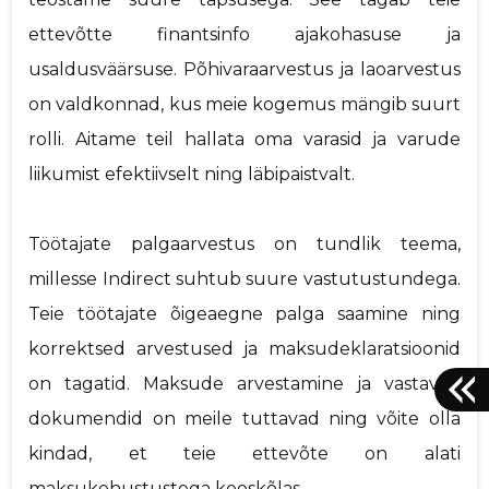
ettevõtte finantsinfo ajakohasuse ja
usaldusväärsuse. Põhivaraarvestus ja laoarvestus
on valdkonnad, kus meie kogemus mängib suurt
rolli. Aitame teil hallata oma varasid ja varude
liikumist efektiivselt ning läbipaistvalt.
Töötajate palgaarvestus on tundlik teema,
millesse Indirect suhtub suure vastutustundega.
Teie töötajate õigeaegne palga saamine ning
korrektsed arvestused ja maksudeklaratsioonid
on tagatid. Maksude arvestamine ja vastavad
dokumendid on meile tuttavad ning võite olla
kindad, et teie ettevõte on alati
maksukohustustega kooskõlas.