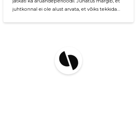
jätkati ka aruandeperioodil. Juhatus märgib, et
juhtkonnal ei ole alust arvata, et võiks tekkida
olukordasid, mis seaksid ohtu ettevõtte
tegevuse jätkuvuse 12 kuu jooksul
aruandekuupäevast. Olulised keskkonnaalased
mõjud ettevõtte tegevustes puuduvad.
Keskmine töötajate arv majandusaastal oli 2
töötajat. Ettevõtte juhatus koosneb 1 liikmest:
Eva Ojavee. Osaühing Indirect on sõlminud
raamatupidaja erialase vastutuskindlustuse
summale 32 000 eurot.