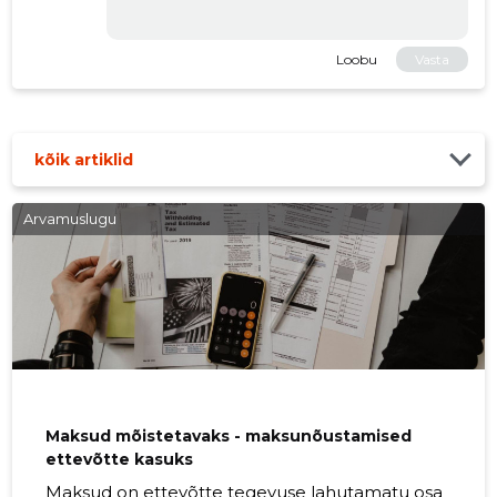
Loobu
Vasta
kõik artiklid
Arvamuslugu
Maksud mõistetavaks - maksunõustamised
ettevõtte kasuks
Maksud on ettevõtte tegevuse lahutamatu osa