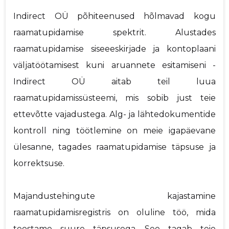
Indirect OÜ põhiteenused hõlmavad kogu
raamatupidamise spektrit. Alustades
raamatupidamise siseeeskirjade ja kontoplaani
väljatöötamisest kuni aruannete esitamiseni -
Indirect OÜ aitab teil luua
raamatupidamissüsteemi, mis sobib just teie
ettevõtte vajadustega. Alg- ja lähtedokumentide
kontroll ning töötlemine on meie igapäevane
ülesanne, tagades raamatupidamise täpsuse ja
korrektsuse.
Majandustehingute kajastamine
raamatupidamisregistris on oluline töö, mida
teostame suure täpsusega. See tagab teie