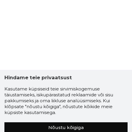
Hindame teie privaatsust
Kasutame küpsiseid teie sirvimiskogemuse
täiustamiseks, isikupärastatud reklaamide või sisu
pakkumiseks ja oma liikluse analüüsimiseks. Kui
klõpsate "nõustu kõigiga", nõustute kõikide meie
küpsiste kasutamisega.
Nõustu kõigiga