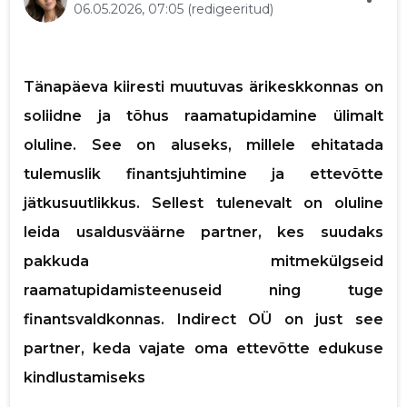
06.05.2026, 07:05
(redigeeritud)
p
Tänapäeva kiiresti muutuvas ärikeskkonnas on
soliidne ja tõhus raamatupidamine ülimalt
Saaja e-mail
oluline. See on aluseks, millele ehitatada
tulemuslik finantsjuhtimine ja ettevõtte
Sinu nimi
jätkusuutlikkus. Sellest tulenevalt on oluline
leida usaldusväärne partner, kes suudaks
Sinu kommentaar
pakkuda mitmekülgseid
raamatupidamisteenuseid ning tuge
finantsvaldkonnas. Indirect OÜ on just see
partner, keda vajate oma ettevõtte edukuse
kindlustamiseks