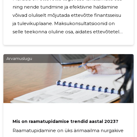
ning nende tundmine ja efektiivne haldamine
võivad oluliselt mõjutada ettevõtte finantsseisu
ja tulevikuplaane. Maksukonsultatsioonid on
selle teekonna oluline osa, aidates ettevõtetel
mõista keerulisi maksuseadusi, optimeerida
oma maksukohustusi ja kujundada strateegiaid,
mis suunavad äri edule. Selles artiklis uurime,
Arvamuslugu
kuidas Indirect OÜ maksukonsultatsioonid ei
lihtsusta ainult maksude mõistmist, vaid võivad
muuta ka teie ettevõtte tulevikku.
Maksukeskkond on pidevas muutumises ning
uute seaduste ja määruste jälgimine võib olla
keeruline
Mis on raamatupidamise trendid aastal 2023?
Raamatupidamine on üks ärimaailma nurgakive