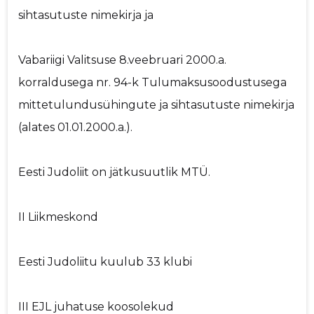
sihtasutuste nimekirja ja
Vabariigi Valitsuse 8.veebruari 2000.a.
korraldusega nr. 94-k Tulumaksusoodustusega
mittetulundusühingute ja sihtasutuste nimekirja
(alates 01.01.2000.a.).
Eesti Judoliit on jätkusuutlik MTÜ.
II Liikmeskond
Eesti Judoliitu kuulub 33 klubi
III EJL juhatuse koosolekud