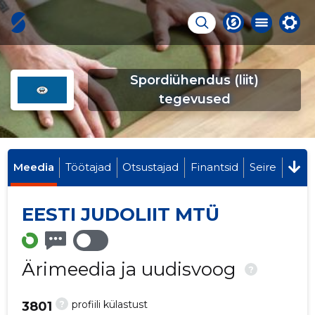
Spordiühendus (liit)
tegevused
Meedia
Töötajad
Otsustajad
Finantsid
Seire
EESTI JUDOLIIT MTÜ
Ärimeedia ja uudisvoog
?
?
profiili külastust
3801