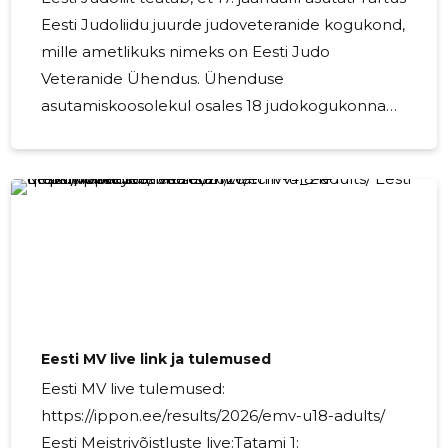
Eesti Judoliidu juurde judoveteranide kogukond,
mille ametlikuks nimeks on Eesti Judo
Veteranide Ühendus. Ühenduse
asutamiskoosolekul osales 18 judokogukonna
liiget, sealhulgas kaks liiget volituse alusel.
Asutajaliikmed esindavad seitset Eesti Judoliidu
liikmesklubi. Ühenduse tuumikrühma valiti:
Vladimir Arm – arm.vladimir@gmail.com Kätlin
Tammann (Rothberg) –
katlin.tammann@gmail.com Julia Õismaa
(Bežko) – julia.oismaa@gmail.com... Read more
»
Eesti MV live link ja tulemused
Eesti MV live tulemused:
https://ippon.ee/results/2026/emv-u18-adults/
Eesti Meistrivõistluste live:Tatami 1: