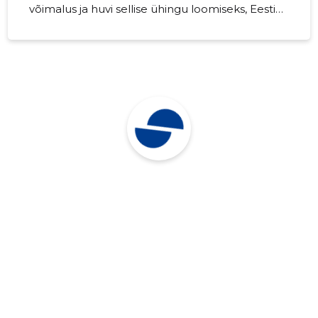
võimalus ja huvi sellise ühingu loomiseks, Eesti
MV ajal Tartusse, et mõte teoks teha. Saame
kokku 17. jaanuaril, kell 13.00, A. Le Coqi
Spordihoone 2. korruse kohviku juures. Pakun
välja... Read more »