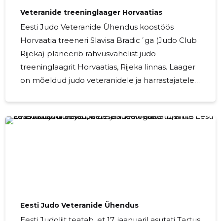
Veteranide treeninglaager Horvaatias
Eesti Judo Veteranide Ühendus koostöös
Horvaatia treeneri Slavisa Bradic´ga (Judo Club
Rijeka) planeerib rahvusvahelist judo
treeninglaagrit Horvaatias, Rijeka linnas. Laager
on mõeldud judo veteranidele ja harrastajatele
ning sinna on oodata osalejaid mitmest Euroopa
riigist (Bosnia ja Hertsegoviina, Serbia, Sloveenia,
Itaalia, Austria ja Ungari). Eeldatav osalejate arv
on umbes 50 judokat. Lisanduvad majutuskulud
ja laagri osalustasu... Read more »
Eesti Judo Veteranide Ühendus
Eesti Judoliit teatab, et 17. jaanuaril asutati Tartus