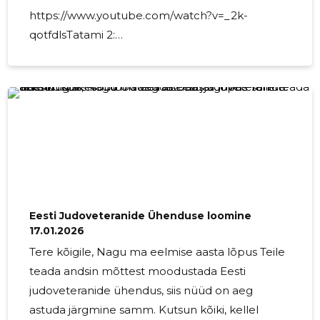
https://www.youtube.com/watch?v=_2k-
qotfdlsTatami 2:
https://www.youtube.com/watch?
v=lE5RDhwH_6ITatami 3:
https://www.youtube.com/watch?v=1z-
PaM3NH0Q
Eesti Judoveteranide Ühenduse loomine
17.01.2026
Tere kõigile, Nagu ma eelmise aasta lõpus Teile
teada andsin mõttest moodustada Eesti
judoveteranide ühendus, siis nüüd on aeg
astuda järgmine samm. Kutsun kõiki, kellel