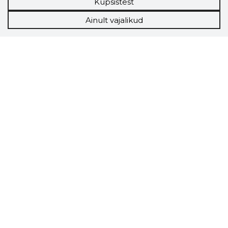
Küpsistest
Ainult vajalikud
Storybook
Chrome laiendus
Storybooki laiendus ütleb Sulle, mis firma
veebilehel Sa parajasti viibid ja kui usaldusväärne
see firma täna on.
LAADI LAIENDUS ALLA