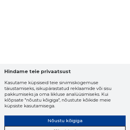
Hindame teie privaatsust
Kasutame küpsiseid teie sirvimiskogemuse
täiustamiseks, isikupärastatud reklaamide või sisu
pakkumiseks ja oma liikluse analüüsimiseks. Kui
klõpsate "nõustu kõigiga", nõustute kõikide meie
küpsiste kasutamisega.
Nõustu kõigiga