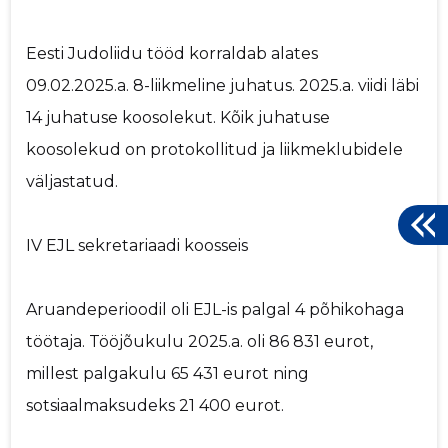
Eesti Judoliidu tööd korraldab alates
09.02.2025.a. 8-liikmeline juhatus. 2025.a. viidi läbi
14 juhatuse koosolekut. Kõik juhatuse
koosolekud on protokollitud ja liikmeklubidele
väljastatud.
IV EJL sekretariaadi koosseis
Aruandeperioodil oli EJL-is palgal 4 põhikohaga
töötaja. Tööjõukulu 2025.a. oli 86 831 eurot,
millest palgakulu 65 431 eurot ning
sotsiaalmaksudeks 21 400 eurot.