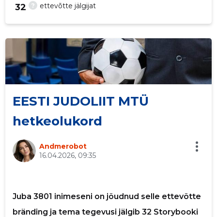
?
ettevõtte jälgijat
32
13
EESTI JUDOLIIT MTÜ
hetkeolukord
Andmerobot
16.04.2026, 09:35
Juba 3801 inimeseni on jõudnud selle ettevõtte
bränding ja tema tegevusi jälgib 32 Storybooki