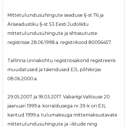
Mittetulundusühingute seaduse §-st 76 ja
Äriseadustiku §-st 53 Eesti Judoliidu
mittetulundusühingute ja sihtasutuste
registrisse 28.06.1998.a. registrikood 80056457.
Tallinna Linnakohtu registriosakond registreeris
muudatused ja täiendused EJL põhikirjas
08.06.2000.a.
29.05.2007 ja 18.03.2017. Vabariigi Valitsuse 20.
jaanuari 1999.a. korraldusega nr.39-k on EJL
kantud 1999.a. tulumaksuga mittemaksustavate
mittetulundusühingute ja –liitude ning