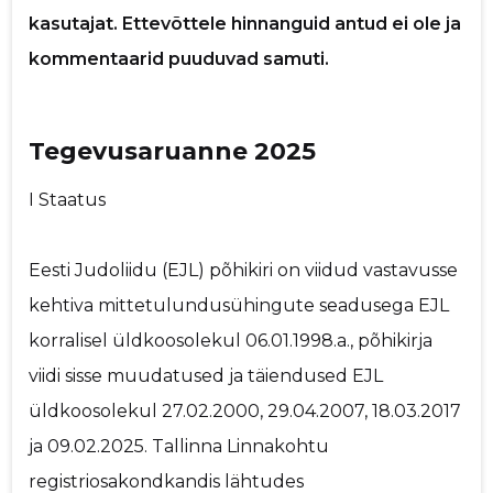
kasutajat. Ettevõttele hinnanguid antud ei ole ja
p
kommentaarid puuduvad samuti.
Tegevusaruanne 2025
Saaja e-mail
I Staatus
Sinu nimi
Eesti Judoliidu (EJL) põhikiri on viidud vastavusse
kehtiva mittetulundusühingute seadusega EJL
Sinu kommentaar
korralisel üldkoosolekul 06.01.1998.a., põhikirja
viidi sisse muudatused ja täiendused EJL
üldkoosolekul 27.02.2000, 29.04.2007, 18.03.2017
ja 09.02.2025. Tallinna Linnakohtu
registriosakondkandis lähtudes