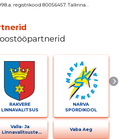
. registrikood 80056457. Tallinna
iendused EJL põhikirjas 08.06.2000.a.
tnerid
koostööpartnerid
RAKVERE
NARVA
LINNAVALITSUS
SPORDIKOOL
ENERGIA
Valla- Ja
Vaba Aeg
Linnavalitsuste
Tegevus