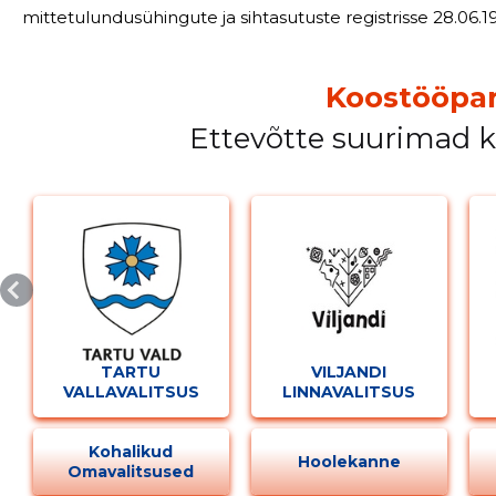
mittetulundusühingute ja sihtasutuste registrisse 28.06.1998.a
Linnakohtu registriosakond registreeris muudatused ja tä
29.05.2007 ja
Koostööpar
Ettevõtte suurimad 
TARTU
VILJANDI
VALLAVALITSUS
LINNAVALITSUS
Kohalikud
Hoolekanne
Omavalitsused