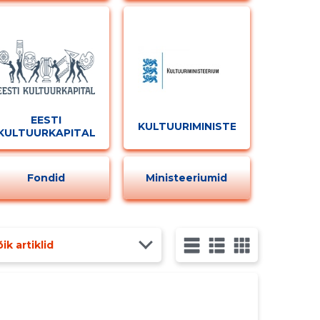
EESTI
KULTUURIMINISTEERIUM
KULTUURKAPITAL
Fondid
Ministeeriumid
ik artiklid