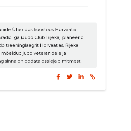
s
ranide Ühendus koostöös Horvaatia
 Bradic´ga (Judo Club Rijeka) planeerib
do treeninglaagrit Horvaatias, Rijeka
n mõeldud judo veteranidele ja
ing sinna on oodata osalejaid mitmest
Bosnia ja Hertsegoviina, Serbia, Sloveenia,
ja Ungari). Eeldatav osalejate arv on umbes
duvad majutuskulud ja laagri osalustasu...