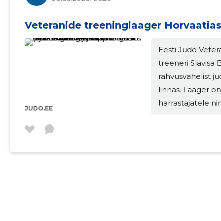
Veteranide treeninglaager Horvaatia
Eesti Judo Vete
MUUDA
treeneri Slavisa
rahvusvahelist ju
linnas. Laager o
harrastajatele n
JUDO.EE
Euroopa riigist (
Itaalia, Austria 
50 judokat. Lisan
Read more »