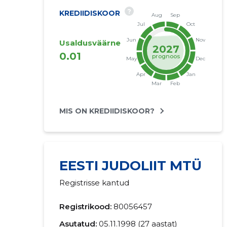
?
KREDIIDISKOOR
Usaldusväärne
2027
0.01
prognoos
MIS ON KREDIIDISKOOR?
EESTI JUDOLIIT MTÜ
Registrisse kantud
Registrikood:
80056457
Asutatud:
05.11.1998 (27 aastat)