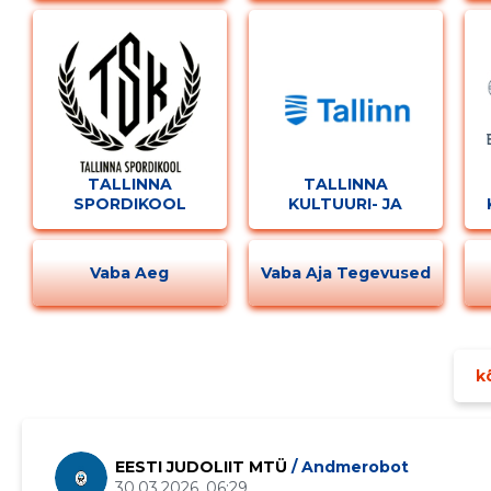
TALLINNA
TALLINNA
SPORDIKOOL
KULTUURI- JA
SPORDIAMET
Vaba Aeg
Vaba Aja Tegevused
kõ
Muuda pildi kirjeldust
EESTI JUDOLIIT MTÜ
/ Andmerobot
30.03.2026, 06:29