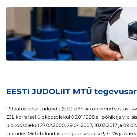
Sinu nimi
EESTI JUDOLIIT MTÜ tegevusa
taar
I Staatus Eesti Judoliidu (EJL) põhikiri on viidud vastavusse kehtiva mittetulundusühingute seadusega
EJL korralisel üldkoosolekul 06.01.1998.a., põhikirja viid
üldkoosolekul 27.02.2000, 29.04.2007, 18.03.2017 ja 09.02
lähtudes Mittetulundusühingute seaduse §-st 76 ja Äriseadustiku §-st 53 Eesti Judoliidu