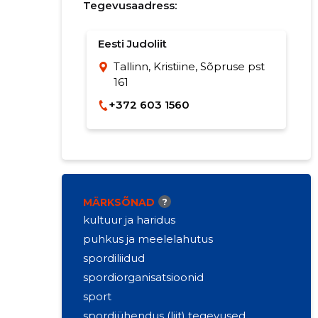
Tegevusaadress:
Eesti Judoliit
Tallinn, Kristiine, Sõpruse pst
161
+372 603 1560
MÄRKSÕNAD
?
kultuur ja haridus
puhkus ja meelelahutus
spordiliidud
spordiorganisatsioonid
sport
spordiühendus (liit) tegevused