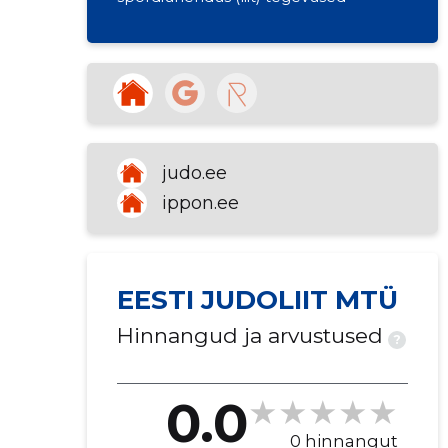
judo.ee
ippon.ee
EESTI JUDOLIIT MTÜ
Hinnangud ja arvustused
?
0.0
0 hinnangut