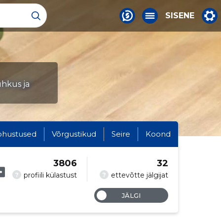
SISENE
uhkus ja
ohustused
Võrgustikud
Seire
Koond
3806
32
?
?
profiili külastust
ettevõtte jälgijat
JÄLGI