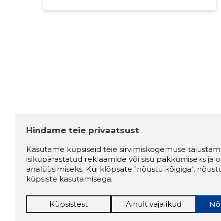
Hindame teie privaatsust
Kasutame küpsiseid teie sirvimiskogemuse täiustami
isikupärastatud reklaamide või sisu pakkumiseks ja o
analüüsimiseks. Kui klõpsate "nõustu kõigiga", nõust
küpsiste kasutamisega.
Küpsistest
Ainult vajalikud
Nõ