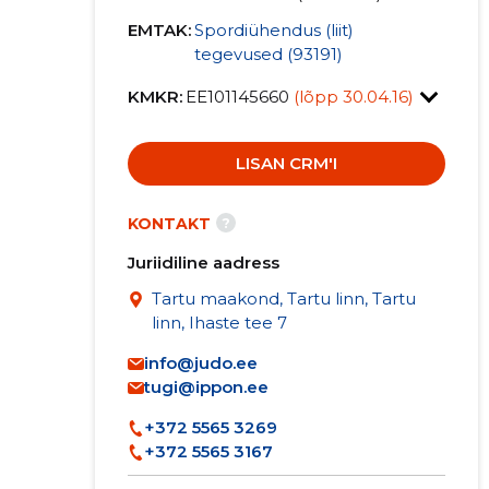
EMTAK:
Spordiühendus (liit)
tegevused (93191)
KMKR:
EE101145660
(lõpp 30.04.16)
LISAN CRM'I
?
KONTAKT
Juriidiline aadress
Tartu maakond, Tartu linn, Tartu
linn, Ihaste tee 7
info@judo.ee
tugi@ippon.ee
+372 5565 3269
+372 5565 3167