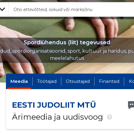
Spordiühendus (liit) tegevused
iidud, spordiorganisatsioonid, sport, kultuur ja haridus, p
meelelahutus
Meedia
Töötajad
Otsustajad
Finantsid
K
EESTI JUDOLIIT MTÜ
Ärimeedia ja uudisvoog
?