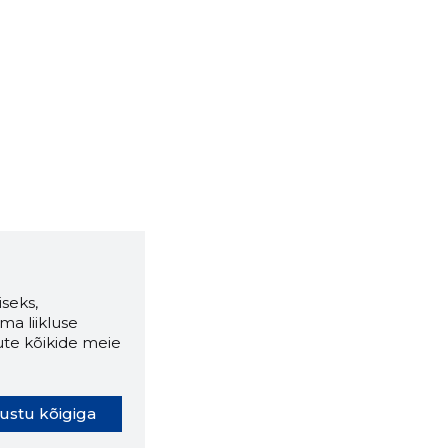
seks,
ma liikluse
ute kõikide meie
ustu kõigiga