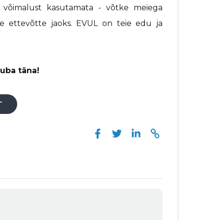
e võimalust kasutamata - võtke meiega
e ettevõtte jaoks. EVUL on teie edu ja
uba täna!
T