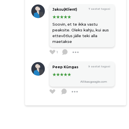
Jaksu(
Klient
)
7 aastat tagasi
Soovin, et te ikka vastu
peaksite. Oleks kahju, kui aus
ettevõtlus jälle teki alla
maetakse
1
Peep Küngas
9 aastat tagasi
Allikas:google.com