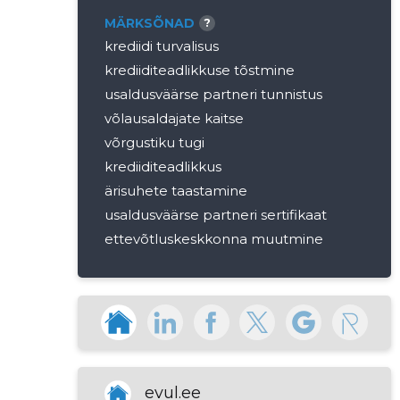
MÄRKSÕNAD
?
krediidi turvalisus
krediiditeadlikkuse tõstmine
usaldusväärse partneri tunnistus
võlausaldajate kaitse
võrgustiku tugi
krediiditeadlikkus
ärisuhete taastamine
usaldusväärse partneri sertifikaat
ettevõtluskeskkonna muutmine
õiguslik nõustamine
võlgnevuse haldamine
võlausaldajate õiguste esindamine
krediidinõustamine
finantsanalüüs
krediidiskoori parandamine
evul.ee