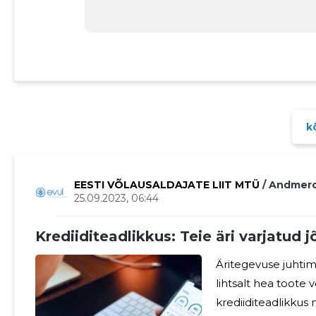
kõ
EESTI VÕLAUSALDAJATE LIIT MTÜ
/ Andmer
25.09.2023, 06:44
Krediiditeadlikkus: Teie äri varjatud 
Äritegevuse juhti
lihtsalt hea toote 
krediiditeadlikkus 