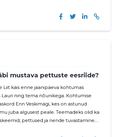
eri sertifikaati ja pakkudes tõhusat kaitset
kub, on võlausaldajate kaitse.
eerukas ja riskantne, ja õiguslikud aspektid
gadust. EVUL aitab oma liikmetel mõista
läbi mustava pettuste eesriide?
te Liit käis enne jaanipäeva kohtumas
aris Lauri ning tema nõunikega. Kohtumise
aaskord Enn Veskimägi, kes on astunud
algusest peale. Teemadeks olid ka
, skeemid, pettused ja nende tuvastamine.
sel oli kohe näha uut hingamist ja
ust antud teemal. Kas tõesti paistab pilve