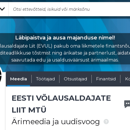
Läbipaistva ja ausa majanduse nimel!
õlausaldajate Liit (EVUL) pakub oma liikmetele finantsnõu
diteadlikkuse tõstmist ning ärikaitse ja partnerlust, aidat
saavutada edu ja usaldusväärsust ärimaailmas.
Meedia
Töötajad
Otsustajad
Finantsid
K
EESTI VÕLAUSALDAJATE
LIIT MTÜ
Ärimeedia ja uudisvoog
?