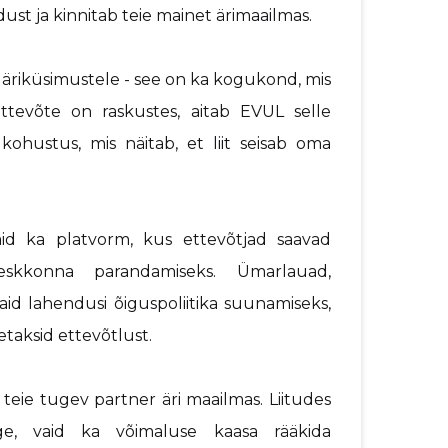
ust ja kinnitab teie mainet ärimaailmas.
b äriküsimustele - see on ka kogukond, mis
ettevõte on raskustes, aitab EVUL selle
ohustus, mis näitab, et liit seisab oma
aid ka platvorm, kus ettevõtjad saavad
eskkonna parandamiseks. Ümarlauad,
id lahendusi õiguspoliitika suunamiseks,
etaksid ettevõtlust.
 teie tugev partner äri maailmas. Liitudes
ge, vaid ka võimaluse kaasa rääkida