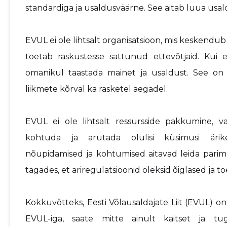
standardiga ja usaldusväärne. See aitab luua usald
EVUL ei ole lihtsalt organisatsioon, mis keskendu
toetab raskustesse sattunud ettevõtjaid. Kui 
omanikul taastada mainet ja usaldust. See on k
liikmete kõrval ka rasketel aegadel.
EVUL ei ole lihtsalt ressursside pakkumine, v
kohtuda ja arutada olulisi küsimusi ärik
nõupidamised ja kohtumised aitavad leida parima
tagades, et äriregulatsioonid oleksid õiglased ja to
Kokkuvõtteks, Eesti Võlausaldajate Liit (EVUL) on
EVUL-iga, saate mitte ainult kaitset ja tu