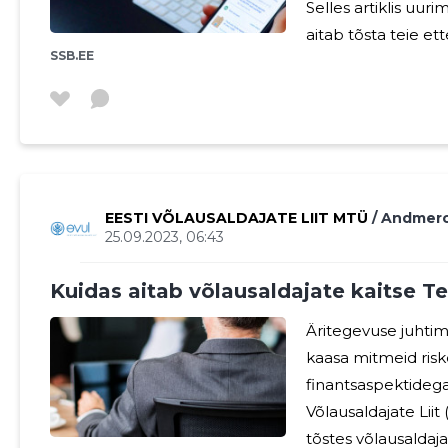
Selles artiklis uuri
aitab tõsta teie ett
SSB.EE
oluline. Finantsmaailm on keeruline ja pidevalt muutuv
keskkond. Ärioman
krediidiõiguse ja
Kuidas saate teha 
äri kasvu ja jätkus
EESTI VÕLAUSALDAJATE LIIT MTÜ
/ Andmer
25.09.2023, 06:43
Kuidas aitab võlausaldajate kaitse Te
Äritegevuse juhtim
kaasa mitmeid riske
finantsaspektidega.
Võlausaldajate Liit
tõstes võlausaldaj