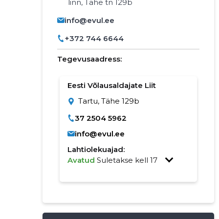
linn, Tähe tn 129b
info@evul.ee
+372 744 6644
Tegevusaadress:
Eesti Võlausaldajate Liit
Tartu, Tähe 129b
37 2504 5962
info@evul.ee
Lahtiolekuajad:
Avatud
Suletakse kell 17