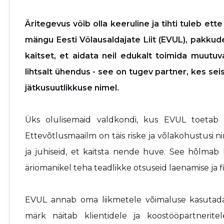
Äritegevus võib olla keeruline ja tihti tuleb ett
mängu Eesti Võlausaldajate Liit (EVUL), pakku
kaitset, et aidata neil edukalt toimida muut
lihtsalt ühendus - see on tugev partner, kes sei
jätkusuutlikkuse nimel.
Üks olulisemaid valdkondi, kus EVUL toetab o
Ettevõtlusmaailm on täis riske ja võlakohustusi 
ja juhiseid, et kaitsta nende huve. See hõlmab k
äriomanikel teha teadlikke otsuseid laenamise ja 
EVUL annab oma liikmetele võimaluse kasutada u
märk näitab klientidele ja koostööpartnerite