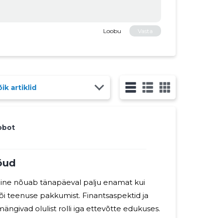
Loobu
Vasta
ik artiklid
obot
jõud
mine nõuab tänapäeval palju enamat kui
või teenuse pakkumist. Finantsaspektid ja
mängivad olulist rolli iga ettevõtte edukuses.