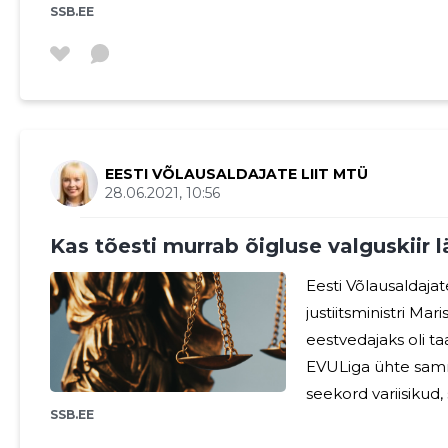
SSB.EE
usaldusväärse partn
äritegevuseks. Üks peamisi valdkondi, milles EVUL oma
liikmetele tuge pa
Finantsmaailm on k
võivad tekitada se
võlausaldajate
EESTI VÕLAUSALDAJATE LIIT MTÜ
28.06.2021, 10:56
Kas tõesti murrab õigluse valguskiir 
Eesti Võlausaldaja
justiitsministri M
eestvedajaks oli t
EVULiga ühte sammu juba 
seekord variisikud
SSB.EE
Seekordsel kohtumi
inimeste erudeerit