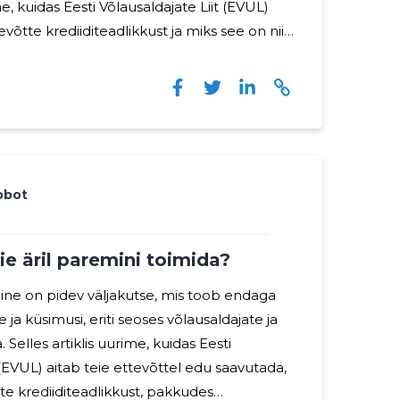
me, kuidas Eesti Võlausaldajate Liit (EVUL)
evõtte krediiditeadlikkust ja miks see on nii
ikuna peate olema kursis finantstrendide,
 muude rahandusega seotud aspektidega.
teadlikke finantsotsuseid, mis toetavad teie
uutlikkust? Siin astub mängu EVUL.
obot
ie äril paremini toimida?
ine on pidev väljakutse, mis toob endaga
 ja küsimusi, eriti seoses võlausaldajate ja
 Selles artiklis uurime, kuidas Eesti
 (EVUL) aitab teie ettevõttel edu saavutada,
ate krediiditeadlikkust, pakkudes