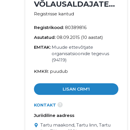
VÕLAUSALDAJATE
LIIT MTÜ
Registrisse kantud
Registrikood:
80389816
Asutatud:
08.09.2015 (10 aastat)
EMTAK:
Muude ettevõtjate
organisatsioonide tegevus
(94119)
KMKR
puudub
LISAN CRM'I
?
KONTAKT
Juriidiline aadress
Tartu maakond, Tartu linn, Tartu