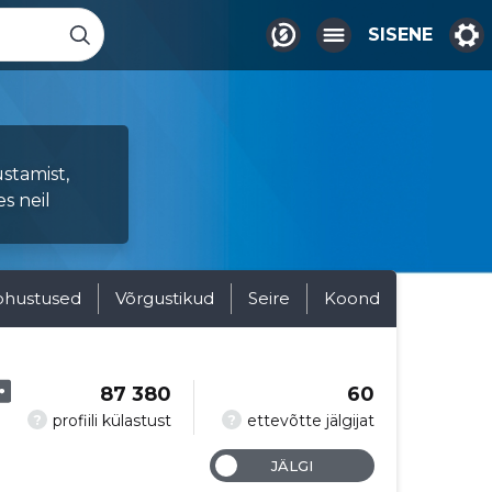
SISENE
stamist,
es neil
ohustused
Võrgustikud
Seire
Koond
87 380
60
?
?
profiili külastust
ettevõtte jälgijat
JÄLGI