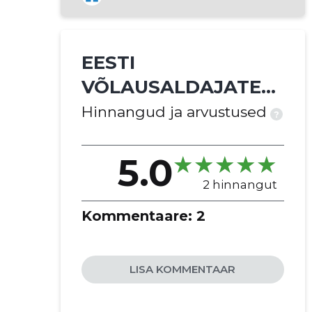
muude ettevõtjate
organisatsioonide tegevus
EESTI
VÕLAUSALDAJATE
LIIT MTÜ
Hinnangud ja arvustused
?
5.0
2 hinnangut
Kommentaare:
2
LISA KOMMENTAAR