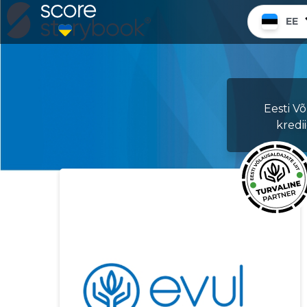
EE
Eesti V
kredii