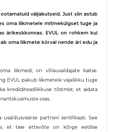
e ootamatuid väljakutseid. Just siin astub
des oma liikmetele mitmekülgset tuge ja
uvas ärikeskkonnas. EVUL on rohkem kui
sab oma liikmete kõrval nende äri edu ja
ma liikmeid, on võlausaldajate kaitse.
ning EVUL pakub liikmetele vajalikku tuge
a krediiditeadlikkuse tõstmist, et aidata
finantsküsimuste osas.
saldusväärse partneri sertifikaati. See
le, et teie ettevõte on kõrge eetilise